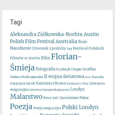
Tagi
Aleksandra Ziółkowska-Boehm
Austin
Australia
Polish Film Festival
Boże
Narodzenie
Festiwal Polskich
Dziennik z podróży
Esej
Florian-
Film
Filmów w Austin
Śmieja
Fotografia
Grafika
Fryderyk Chopin
II wojna światowa
Kanada
Helena Modrzejewska
Jazz
Kazimierz Braun
Literatura
Katarzyna Szrodt
Kazimierz Głaz
Londyn
emigracyjna
Literatura hiszpańskojęzyczna
Malarstwo
Opowiadanie
Plakat
Nowy Jork
Poezja
Polski Londyn
Poezja emigracyjna