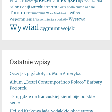
Recenzja ksiązki
Powieść
Rzeźba
Recenzja
Rysunek
Salon Poezji Muzyki i Teatru
Teatr spełnionych nadziei
Toronto
Wilno
Tłumaczenie
Wilek Markiewicz
Wystawa
Wspomnienia
Wspomnienia z podróży
Wywiad
Zygmunt Wojski
Ostatnie wpisy
Oczy jak pięć złotych. Moja Ameryka.
Album „Cartel Contemporáneo Polaco” Barbary
Paciorek
Tam, gdzie na francuskiej ziemi bije polskie
serce
Hej, od Krakowa jadę, w dalekie obce strony…