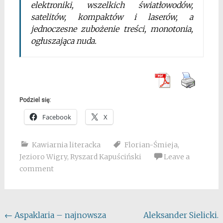
elektroniki, wszelkich światłowodów,
satelitów, kompaktów i laserów, a
jednoczesne zubożenie treści, monotonia,
ogłuszająca nuda.
Podziel się:
Facebook
X
Kawiarnia literacka
Florian-Śmieja
,
Jezioro Wigry
,
Ryszard Kapuściński
Leave a
comment
Post
←
Aspaklaria – najnowsza
Aleksander Sielicki.