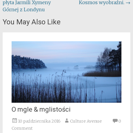
płyta Jarmili Xymeny
Kosmos wyobraźni.
→
navigation
Górnej z Londynu
You May Also Like
O mgle & mglistości
10 października 2016
Culture Avenue
0
Comment