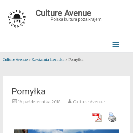
Skip
to
Culture Avenue
content
Polska kultura poza krajem
Culture Avenue
>
Kawiarnia literacka
>
Pomyłka
Pomyłka
16 października 2018
Culture Avenue