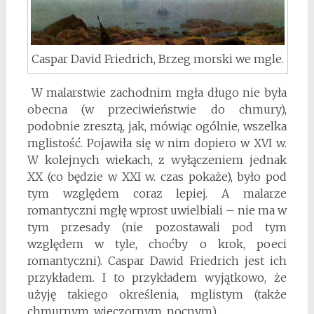
Caspar David Friedrich, Brzeg morski we mgle.
W malarstwie zachodnim mgła długo nie była
obecna (w przeciwieństwie do chmury),
podobnie zresztą, jak, mówiąc ogólnie, wszelka
mglistość. Pojawiła się w nim dopiero w XVI w.
W kolejnych wiekach, z wyłączeniem jednak
XX (co będzie w XXI w. czas pokaże), było pod
tym względem coraz lepiej. A malarze
romantyczni mgłę wprost uwielbiali – nie ma w
tym przesady (nie pozostawali pod tym
względem w tyle, choćby o krok, poeci
romantyczni). Caspar Dawid Friedrich jest ich
przykładem. I to przykładem wyjątkowo, że
użyję takiego określenia, mglistym (także
chmurnym, wieczornym, nocnym).