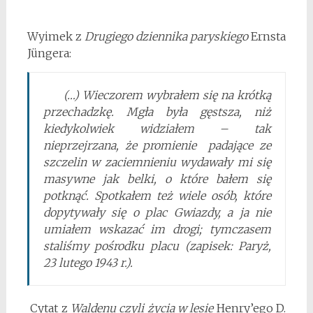
Wyimek z
Drugiego dziennika paryskiego
Ernsta
Jüngera:
(…) Wieczorem wybrałem się na krótką
przechadzkę. Mgła była gęstsza, niż
kiedykolwiek widziałem – tak
nieprzejrzana, że promienie padające ze
szczelin w zaciemnieniu wydawały mi się
masywne jak belki, o które bałem się
potknąć. Spotkałem też wiele osób, które
dopytywały się o plac Gwiazdy, a ja nie
umiałem wskazać im drogi; tymczasem
staliśmy pośrodku placu (zapisek: Paryż,
23 lutego 1943 r.).
Cytat z
Waldenu czyli życia w lesie
Henry’ego D.