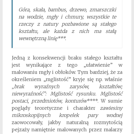
Góra, skała, bambus, drzewo, zmarszczki
na wodzie, mgły i chmury, wszystkie te
rzeczy z natury pozbawione są stałego
kształtu, ale każda z nich ma stałą
wewnętrzną linię***.
Jedną z konsekwencji braku stałego kształtu
jest wynikające z tego „ułatwienie” w
malowaniu mgły i obłoków. Tym bardziej, że za
określeniem „mglistość” kryje się np. właśnie
„brak wyraźnych zarysów, kształtów;
niewyraźność”: Mglistość rysunku. Mglistość
postaci, przedmiotów, konturów
****. W sumie
poglądy teoretyczne i charakter
zawiesiny
mikroskopijnych kropelek pary wodnej
zaowocowały, jakby naturalną rozmytością
pejzaży namiętnie malowanych przez malarzy