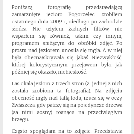
Poniższą fotografię przedstawiającą
zamarznięte jezioro Pogorzelec, zrobiłem
ostatniego dnia 2009 r., niedługo po zachodzie
słońca. Nie użyłem żadnych filtrów, nie
wsparłem się również, takim czy innym,
programem służącym do obróbki zdjęć. Po
prostu nad jeziorem unosiła się mgła. A w niej
była obecna/skrywała się jakaś Niezwykłość,
której kolorystycznym przejawem była, jak
później się okazało, niebieskość.
Las okala jezioro z trzech stron (z jednej z nich
została zrobiona ta fotografia). Na zdjęciu
obecność mgły nad taflą lodu, rzuca się w oczy.
Zwłaszcza, gdy patrzy się na pojedyncze drzewa
(są nimi sosny) rosnące na przeciwległym
brzegu.
Często spoglądam na to zdjęcie. Przedstawia