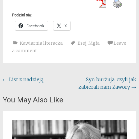
Podziel się:
Facebook
X
Kawiarnia literacka
Esej
,
Mgła
Leave
a comment
Post
←
List z nadzieją
Syn burżuja, czyli jak
zabierali nam Zawory
→
navigation
You May Also Like