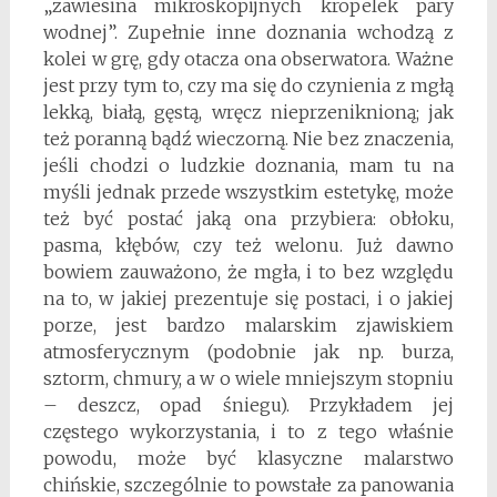
„zawiesina mikroskopijnych kropelek pary
wodnej”. Zupełnie inne doznania wchodzą z
kolei w grę, gdy otacza ona obserwatora. Ważne
jest przy tym to, czy ma się do czynienia z mgłą
lekką, białą, gęstą, wręcz nieprzeniknioną; jak
też poranną bądź wieczorną. Nie bez znaczenia,
jeśli chodzi o ludzkie doznania, mam tu na
myśli jednak przede wszystkim estetykę, może
też być postać jaką ona przybiera: obłoku,
pasma, kłębów, czy też welonu. Już dawno
bowiem zauważono, że mgła, i to bez względu
na to, w jakiej prezentuje się postaci, i o jakiej
porze, jest bardzo malarskim zjawiskiem
atmosferycznym (podobnie jak np. burza,
sztorm, chmury, a w o wiele mniejszym stopniu
– deszcz, opad śniegu). Przykładem jej
częstego wykorzystania, i to z tego właśnie
powodu, może być klasyczne malarstwo
chińskie, szczególnie to powstałe za panowania