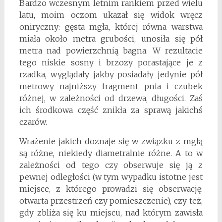
Bardzo wczesnym letnim rankiem przed wielu
latu, moim oczom ukazał się widok wręcz
oniryczny: gęsta mgła, której równa warstwa
miała około metra grubości, unosiła się pół
metra nad powierzchnią bagna. W rezultacie
tego niskie sosny i brzozy porastające je z
rzadka, wyglądały jakby posiadały jedynie pół
metrowy najniższy fragment pnia i czubek
różnej, w zależności od drzewa, długości. Zaś
ich środkowa część znikła za sprawą jakichś
czarów.
Wrażenie jakich doznaje się w związku z mgłą
są różne, niekiedy diametralnie różne. A to w
zależności od tego czy obserwuje się ją z
pewnej odległości (w tym wypadku istotne jest
miejsce, z którego prowadzi się obserwację:
otwarta przestrzeń czy pomieszczenie), czy też,
gdy zbliża się ku miejscu, nad którym zawisła