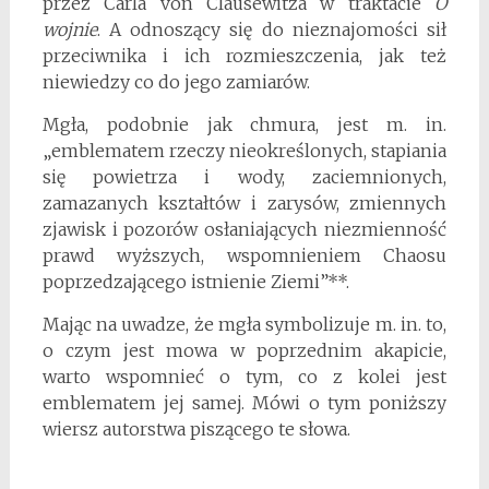
przez Carla von Clausewitza w traktacie
O
wojnie
. A odnoszący się do nieznajomości sił
przeciwnika i ich rozmieszczenia, jak też
niewiedzy co do jego zamiarów.
Mgła, podobnie jak chmura, jest m. in.
„emblematem rzeczy nieokreślonych, stapiania
się powietrza i wody, zaciemnionych,
zamazanych kształtów i zarysów, zmiennych
zjawisk i pozorów osłaniających niezmienność
prawd wyższych, wspomnieniem Chaosu
poprzedzającego istnienie Ziemi”**.
Mając na uwadze, że mgła symbolizuje m. in. to,
o czym jest mowa w poprzednim akapicie,
warto wspomnieć o tym, co z kolei jest
emblematem jej samej. Mówi o tym poniższy
wiersz autorstwa piszącego te słowa.