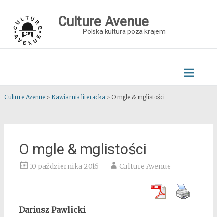
Skip
to
Culture Avenue
content
Polska kultura poza krajem
Culture Avenue
>
Kawiarnia literacka
>
O mgle & mglistości
O mgle & mglistości
10 października 2016
Culture Avenue
Dariusz Pawlicki