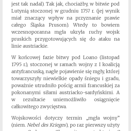
jest tak nadal). Tak jak, chociażby, w bitwie pod
Lutynią stoczonej w grudniu 1757 r. (jej wynik
miał znaczący wpływ na przyznanie prawie
całego Śląska Prusom). Wtedy to bowiem
wczesnoporanna mgła ukryła ruchy wojsk
pruskich przygotowujących się do ataku na
linie austriackie.
W końcowej fazie bitwy pod Loano (listopad
1795 r.), stoczonej w ramach wojny z I koalicją
antyfrancuską, nagłe pojawienie się mgły, której
towarzyszyły niewielkie opady śniegu i gradu,
poważnie utrudniło pościg armii francuskiej za
pokonanymi siłami austriacko-sardyńskimi. A
w rezultacie uniemożliwiło osiągnięcie
całkowitego zwycięstwa.
Wojskowości dotyczy termin „mgła wojny”
(niem.
Nebel des Krieges
), po raz pierwszy użyty