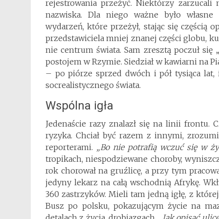
rejestrowania przeżyć. Niektórzy zarzucali
nazwiska. Dla niego ważne było własne s
wydarzeń, które przeżył, stając się częścią
przedstawiciela mniej znanej części globu, ku
nie centrum świata. Sam zresztą poczuł się „
postojem w Rzymie. Siedział w kawiarni na Pi
– po piórze sprzed dwóch i pół tysiąca lat, i
socrealistycznego świata.
Wspólna igła
Jedenaście razy znalazł się na linii frontu.
ryzyka. Chciał być razem z innymi, zrozumi
reporterami.
„Bo nie potrafią wczuć się w ży
tropikach, niespodziewane choroby, wyniszcze
rok chorował na gruźlicę, a przy tym pracow
jedyny lekarz na całą wschodnią Afrykę. Wk
360 zastrzyków. Mieli tam jedną igłę, z któr
Busz po polsku, pokazującym życie na mazu
detalach z życia, drobiazgach.
„Jak opisać ulicę