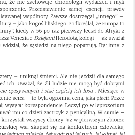
 mu, że nie zachowuje chronologii wydarzeń i myli
pojrzenie. Przedstawienie samej esencji, prawdy
 opisywanej wspólnoty. Zawsze dostrzegał „innego” –
ltury – jako kogoś bliskiego. Podkreślał, że Europa to
inny”, kiedy w 56 po raz pierwszy leciał do Afryki z
azza Venezia z
Dziejami
Herodota, kolegi – jak uważał
 widział, że sąsiedzi na niego popatrują. Był inny, z
 Cztery – uniknął śmierci. Ale nie jeździł dla samego
eć ich. Uważał, że źli ludzie nie mogą być dobrymi
cie opisywanych i stać częścią ich losu”
. Miesiące w
nie serca – to była ogromna cena, jaką płacił. Przez
ał, wysyłał korespondencje. Leczył go w leprozorium
łuwał mu co dzień zastrzyk z penicyliną. W sumie –
ej korzystali wszyscy chorzy. Już w pierwszym zbiorze
rskiej wsi, skupiał się na konkretnym człowieku,
 w jednym mieście, żeby odczuli jej ruch, jej klimat, jej