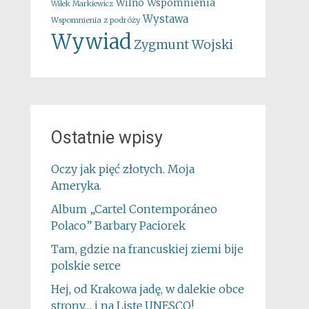
Wspomnienia
Wilno
Wilek Markiewicz
Wystawa
Wspomnienia z podróży
Wywiad
Zygmunt Wojski
Ostatnie wpisy
Oczy jak pięć złotych. Moja
Ameryka.
Album „Cartel Contemporáneo
Polaco” Barbary Paciorek
Tam, gdzie na francuskiej ziemi bije
polskie serce
Hej, od Krakowa jadę, w dalekie obce
strony… i na Listę UNESCO!