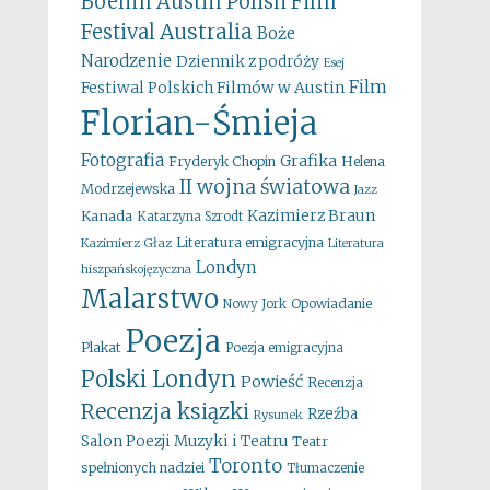
Boehm
Austin Polish Film
Australia
Festival
Boże
Narodzenie
Dziennik z podróży
Esej
Film
Festiwal Polskich Filmów w Austin
Florian-Śmieja
Fotografia
Grafika
Fryderyk Chopin
Helena
II wojna światowa
Modrzejewska
Jazz
Kazimierz Braun
Kanada
Katarzyna Szrodt
Literatura emigracyjna
Kazimierz Głaz
Literatura
Londyn
hiszpańskojęzyczna
Malarstwo
Opowiadanie
Nowy Jork
Poezja
Plakat
Poezja emigracyjna
Polski Londyn
Powieść
Recenzja
Recenzja ksiązki
Rzeźba
Rysunek
Salon Poezji Muzyki i Teatru
Teatr
Toronto
spełnionych nadziei
Tłumaczenie