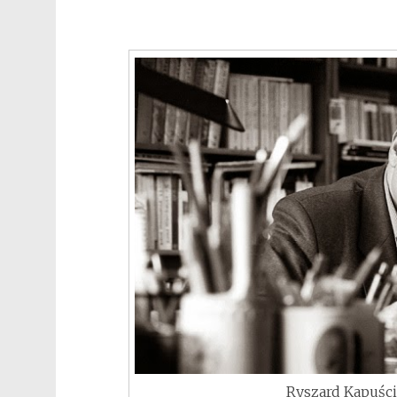
Ryszard Kapuściń