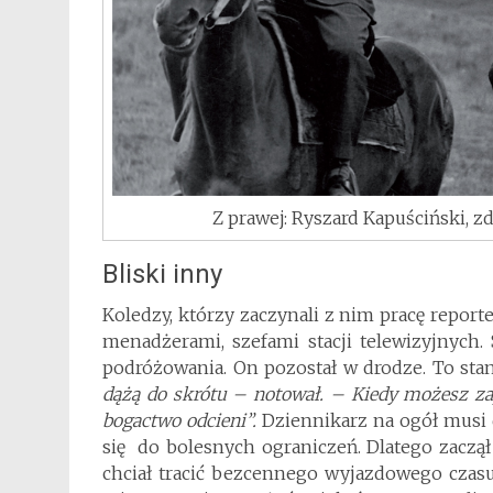
Z prawej: Ryszard Kapuściński, z
Bliski inny
Koledzy, którzy zaczynali z nim pracę report
menadżerami, szefami stacji telewizyjnych.
podróżowania. On pozostał w drodze. To stan
dążą do skrótu – notował. – Kiedy możesz zap
bogactwo odcieni”.
Dziennikarz na ogół mus
się do bolesnych ograniczeń. Dlatego zaczął 
chciał tracić bezcennego wyjazdowego czasu