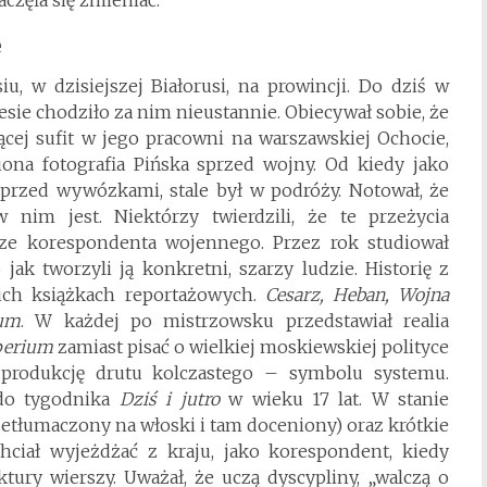
e
u, w dzisiejszej Białorusi, na prowincji. Do dziś w
esie chodziło za nim nieustannie. Obiecywał sobie, że
ącej sufit w jego pracowni na warszawskiej Ochocie,
iona fotografia Pińska sprzed wojny. Od kiedy jako
przed wywózkami, stale był w podróży. Notował, że
w nim jest. Niektórzy twierdzili, że te przeżycia
ze korespondenta wojennego. Przez rok studiował
jak tworzyli ją konkretni, szarzy ludzie. Historię z
ich książkach reportażowych.
Cesarz, Heban, Wojna
ium
. W każdej po mistrzowsku przedstawiał realia
erium
zamiast pisać o wielkiej moskiewskiej polityce
 produkcję drutu kolczastego – symbolu systemu.
 do tygodnika
Dziś i jutro
w wieku 17 lat. W stanie
etłumaczony na włoski i tam doceniony) oraz krótkie
chciał wyjeżdżać z kraju, jako korespondent, kiedy
ktury wierszy. Uważał, że uczą dyscypliny, „walczą o