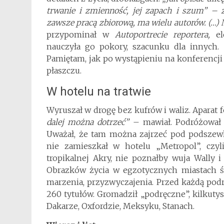
trwanie i zmienność, jej zapach i szum” – z
zawsze pracą zbiorową, ma wielu autorów. (…) N
przypominał w
Autoportrecie reportera,
ele
nauczyła go pokory, szacunku dla innych. 
Pamiętam, jak po wystąpieniu na konferencji
płaszczu.
W hotelu na tratwie
Wyruszał w drogę bez kufrów i waliz. Aparat f
dalej można dotrzeć”
– mawiał. Podróżował d
Uważał, że tam można zajrzeć pod podszewk
nie zamieszkał w hotelu „Metropol”, czyl
tropikalnej Akry, nie poznałby wuja Wally 
Obrazków życia w egzotycznych miastach świ
marzenia, przyzwyczajenia. Przed każdą pod
260 tytułów. Gromadził „podręczne”, kilkutys
Dakarze, Oxfordzie, Meksyku, Stanach.