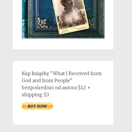
Kup książkę "What I Received from
God and from People"
bezpośrednio od autora $12 +
shipping $3