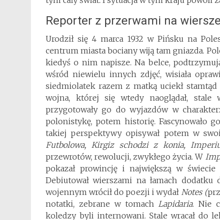
Reporter z przerwami na wiersz
Urodził się 4 marca 1932 w Pińsku na Polesi
centrum miasta bociany wiją tam gniazda. Pol
kiedyś o nim napisze. Na belce, podtrzymuj
wśród niewielu innych zdjęć, wisiała opraw
siedmiolatek razem z matką uciekł stamtąd 
wojna, której się wtedy naoglądał, stale 
przygotowały go do wyjazdów w charakter
polonistykę, potem historię. Fascynowało go 
takiej perspektywy opisywał potem w swo
Futbolowa, Kirgiz schodzi z konia, Imper
przewrotów, rewolucji, zwykłego życia. W
Imp
pokazał prowincję i największą w świecie
Debiutował wierszami na łamach dodatku
wojennym wrócił do poezji i wydał
Notes (
prz
notatki, zebrane w tomach
Lapidaria
. Nie 
koledzy byli internowani. Stale wracał do le