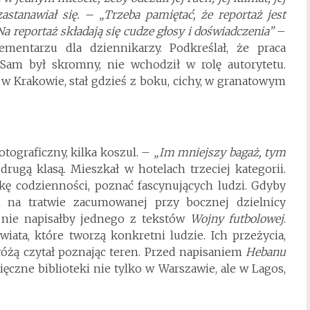
astanawiał się. – „Trzeba pamiętać, że reportaż jest
a reportaż składają się cudze głosy i doświadczenia”
–
mentarzu dla dziennikarzy. Podkreślał, że praca
Sam był skromny, nie wchodził w rolę autorytetu.
 w Krakowie, stał gdzieś z boku, cichy, w granatowym
otograficzny, kilka koszul. –
„Im mniejszy bagaż, tym
rugą klasą. Mieszkał w hotelach trzeciej kategorii.
ę codzienności, poznać fascynujących ludzi. Gdyby
i na tratwie zacumowanej przy bocznej dzielnicy
i nie napisałby jednego z tekstów
Wojny futbolowej
.
ata, które tworzą konkretni ludzie. Ich przeżycia,
różą czytał poznając teren. Przed napisaniem
Hebanu
ięczne biblioteki nie tylko w Warszawie, ale w Lagos,