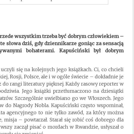
przede wszystkim trzeba być dobrym człowiekiem –
te słowa dziś, gdy dziennikarze goniąc za sensacją
ywanymi bohaterami. Kapuściński był dobrym
czyli się na kolejnych jego książkach. Ci, co chcieli
ej, Rosji, Polsce, ale i w ogóle świecie – dokładnie je
ż do rangi literatury pięknej. Każdy rasowy reporter w
podziwia. Jego książki przetłumaczono na dziesiątki
trów. Szczególnie uwielbiano go we Włoszech. Jego
ów do Nagrody Nobla. Kapuściński często wspominał,
nta agencyjnego to nie tylko zawód, za który można
, misja – powtarzał. Starał się robić coś dobrego dla
rwszy zaczął pisać o mordach w Rwandzie, usłyszał o
aczęła się zmieniać.