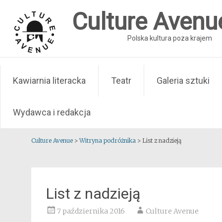
Skip
Culture Avenu
to
content
Polska kultura poza krajem
Kawiarnia literacka
Teatr
Galeria sztuki
Wydawca i redakcja
Culture Avenue
>
Witryna podróżnika
>
List z nadzieją
List z nadzieją
7 października 2016
Culture Avenue