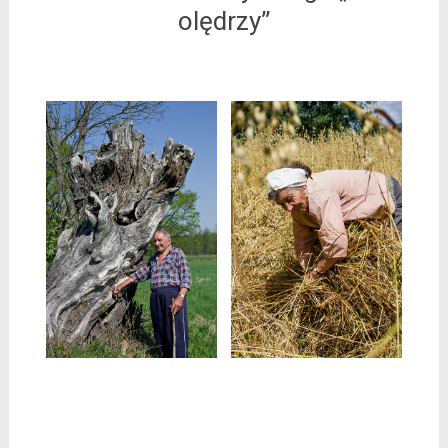
olędrzy”