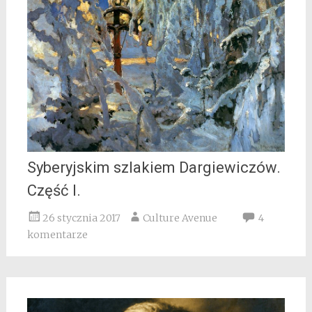
Syberyjskim szlakiem Dargiewiczów.
Część I.
26 stycznia 2017
Culture Avenue
4
komentarze