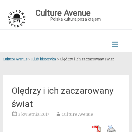
Skip
to
Culture Avenue
content
Polska kultura poza krajem
Culture Avenue
>
Klub historyka
>
Olędrzy i ich zaczarowany świat
Olędrzy i ich zaczarowany
świat
3 kwietnia 2017
Culture Avenue