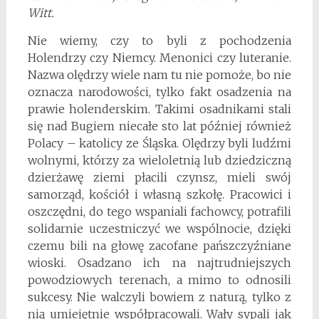
Witt.
Nie wiemy, czy to byli z pochodzenia
Holendrzy czy Niemcy. Menonici czy luteranie.
Nazwa olędrzy wiele nam tu nie pomoże, bo nie
oznacza narodowości, tylko fakt osadzenia na
prawie holenderskim. Takimi osadnikami stali
się nad Bugiem niecałe sto lat później również
Polacy – katolicy ze Śląska. Olędrzy byli ludźmi
wolnymi, którzy za wieloletnią lub dziedziczną
dzierżawę ziemi płacili czynsz, mieli swój
samorząd, kościół i własną szkołę. Pracowici i
oszczędni, do tego wspaniali fachowcy, potrafili
solidarnie uczestniczyć we wspólnocie, dzięki
czemu bili na głowę zacofane pańszczyźniane
wioski. Osadzano ich na najtrudniejszych
powodziowych terenach, a mimo to odnosili
sukcesy. Nie walczyli bowiem z naturą, tylko z
nią umiejętnie współpracowali. Wały sypali jak