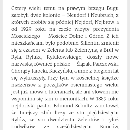
Cztery wieki temu na prawym brzegu Bugu
założyli dwie kolonie – Neudorf i Neubruch, z
których zrobiły się później Nejdorf, Nejbrow, a
od 1929 roku na cześć wizyty prezydenta
Mościckiego – Mościce Dolne i Górne. Z ich
mieszkańcami było podobnie. Sillentin zmienił
się z czasem w Zelenta lub Zelentyna, a Brül w
Ryla, Ryluka, Rylukowskiego; doszły nowe
nazwiska, również polskie – Ślązak, Parczewski,
Chorąży, Jarocki, Kuczyński, a inne z biegiem lat
się wykruszyły. Przy tym w kościelnej księdze
małżeństw z początków osiemnastego wieku
jest już mowa o luteranach, ale ani słowem nie
wspomina się tam o menonitach. W 1889 roku
nejdorfski pastor Edmund Schultz zanotował,
że tutejszy zbór liczy ze stu pięćdziesięciu
Rylów, ze stu dwudziestu Zelentów i tyluż
Ludwików, ze sześćdziesięciu Kunców,