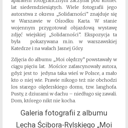
aparatem fotograficznym zaczynał pod koniec
lat siedemdziesiątych. Wiele fotografii jego
autorstwa z okresu „Solidarności” znajduje się
w Warszawie w Ośrodku Karta. W stanie
wojennym przygotował objazdową wystawę
zdjęć wiejskiej „Solidarności”. Ekspozycja ta
była pokazywana m.in. w warszawskiej
Katedrze i na wałach Jasnej Góry.
Zdjęcia do albumu „Moi olędrzy” powstawały w
ciągu pięciu lat. Mościce zafascynowały autora,
gdyż jest to jedyna taka wieś w Polsce, a mało
kto o niej wie. Prawie nikogo też nie obchodzi
los starego olęderskiego domu, tzw. langhofa.
Pusty, z dziurami w dachu – niedługo się zawali.
Dom, którego nikt nie kocha.
Galeria fotografii z albumu
Lecha Ścibora-Rylskiego „Moi