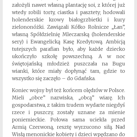
założyli nawet własną plantację soi, z której już
wtedy robili torty, ciastka i pasztety; hodowali
holenderskie krowy białogrzbietki i kury
zielononóżki. Zawiązali Kółko Rolnicze „Łan”,
własną Spółdzielnię Mleczarską (holenderskie
sery) i Ewangelicką Kasę Kredytową. Ambicją
tutejszych parafian było, aby każde dziecko
ukończyło szkołę powszechną. A w noc
świętojańską młodzież puszczała na Bugu
wianki, które miały dopłynąć tam, gdzie to
wszystko się zaczęło – do Gdańska.
Koniec wojny był też końcem olędrów w Polsce.
Mieli „obce” nazwiska, „obcą” wiarę. Ich
gospodarstwa, z takim trudem wydarte niegdyś
rzece i puszczy, zostały uznane za mienie
poniemieckie. Połowa sama uciekła przed
Armią Czerwoną, resztę wyrzucono siłą. Nad
Wisłą menonickie kobiety i dzieci wpędzano do