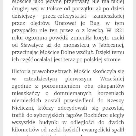
Mościce jako jedyne przetrwały. Nie ma takiej
drugiej wsi w Polsce od początku aż po dzień
dzisiejszy – przez czterysta lat – zamieszkałej
przez olędrów. Uratował je Bug, w tym
przypadku nie ten przez o z kreską. W 1821
roku ogromna powódź zmieniła koryto rzeki
od Sławatycz aż do monasteru w Jabłecznej,
przecinając Mościce Dolne wzdłuż. Dzięki temu
ich część ocalała i jest teraz po polskiej stronie.
Historia prawobrzeżnych Mościc skończyła się
w czterdziestym pierwszym. Wcześniej
zgodnie z porozumieniem obu okupantów
mieszkańcy o domniemanych korzeniach
niemieckich zostali przesiedleni do Rzeszy.
Nieliczni, którzy zdecydowali się pozostać,
trafili do syberyjskich łagrów. Rozbiórce uległy
wszystkie budynki w odległości do dwóch
kilometrów od rzeki, kościół ewangelicki spalił