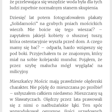
że przelewająca się wszędzie woda była dla tych
ludzi zupełnie normalnym stanem skupienia.
Dziesięć lat potem fotografowałem plakaty
„Solidarności” na grubych pniach mościckich
wierzb. Nie boicie się tego wieszać? –
zapytałem jakiejś kobiety o słusznej tuszy,
która ostentacyjnie wyszła przed dom. A czego
mamy się bać? – odparła, hardo wziąwszy się
pod boki. Przyjechałem tu ze znajomym, który
miał na sobie kolejarski mundur. Pojąłem, że
przez szybę malucha mógł wyglądać na
milicyjny.
Mieszkańcy Mościc mają prawdziwie olęderski
charakter. Nie pójdę do mieszczana po prośbie!
– usłyszałem całkiem niedawno. Mieszczany są
w Sławatyczach. Olędrzy przez lata prawowali
się z nimi o nadbużańskie łąki. Ten spór
wyprodukował ogromne ilości urzędowych