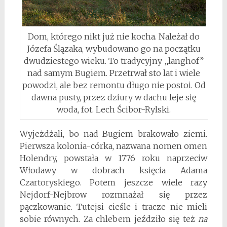
Dom, którego nikt już nie kocha. Należał do
Józefa Ślązaka, wybudowano go na początku
dwudziestego wieku. To tradycyjny „langhof”
nad samym Bugiem. Przetrwał sto lat i wiele
powodzi, ale bez remontu długo nie postoi. Od
dawna pusty, przez dziury w dachu leje się
woda, fot. Lech Ścibor-Rylski.
Wyjeżdżali, bo nad Bugiem brakowało ziemi.
Pierwsza kolonia-córka, nazwana nomen omen
Holendry, powstała w 1776 roku naprzeciw
Włodawy w dobrach księcia Adama
Czartoryskiego. Potem jeszcze wiele razy
Nejdorf-Nejbrow rozmnażał się przez
pączkowanie. Tutejsi cieśle i tracze nie mieli
sobie równych. Za chlebem jeździło się też
na