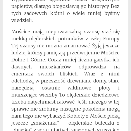
papierów, dlatego błogosławią go historycy. Bez
tych sądowych kłótni o wiele mniej byśmy
wiedzieli.
Mościce mają niepowtarzalną szansę stać się
mekką olęderskich potomków z całej Europy.
Tej szansy nie można zmarnować. Żyją jeszcze
ludzie, którzy pamiętają przedwojenne Mościce
Dolne i Górne. Coraz mniej liczna garstka ich
dawnych mieszkańców odprowadza na
cmentarz swoich bliskich. Wraz z nimi
odchodzą w przeszłość drewniane domy, stare
narzędzia, ostatnie wiklinowe płoty i
murszejące wierzby. To olęderskie dziedzictwo
trzeba natychmiast ratować. Jeśli niczego w tej
sprawie nie zrobimy, następne pokolenia mogą
nam tego nie wybaczyć. Kobiety z Mościc pieką
jeszcze „smażeniki” – olęderskie bułeczki z
„duszką” z sera i utartych suszonych gruszek z