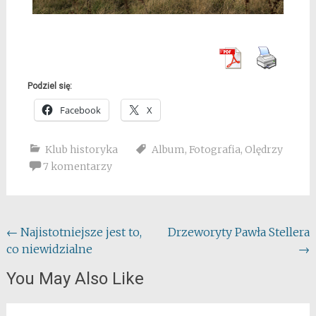
Podziel się:
Facebook
X
Klub historyka
Album
,
Fotografia
,
Olędrzy
7 komentarzy
Post
←
Najistotniejsze jest to,
Drzeworyty Pawła Stellera
co niewidzialne
→
navigation
You May Also Like