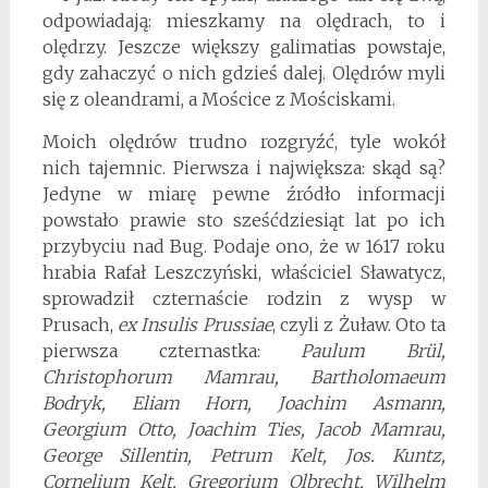
odpowiadają: mieszkamy na olędrach, to i
olędrzy. Jeszcze większy galimatias powstaje,
gdy zahaczyć o nich gdzieś dalej. Olędrów myli
się z oleandrami, a Mościce z Mościskami.
Moich olędrów trudno rozgryźć, tyle wokół
nich tajemnic. Pierwsza i największa: skąd są?
Jedyne w miarę pewne źródło informacji
powstało prawie sto sześćdziesiąt lat po ich
przybyciu nad Bug. Podaje ono, że w 1617 roku
hrabia Rafał Leszczyński, właściciel Sławatycz,
sprowadził czternaście rodzin z wysp w
Prusach,
ex Insulis Prussiae
, czyli z Żuław. Oto ta
pierwsza czternastka:
Paulum Brül,
Christophorum Mamrau, Bartholomaeum
Bodryk, Eliam Horn, Joachim Asmann,
Georgium Otto, Joachim Ties, Jacob Mamrau,
George Sillentin, Petrum Kelt, Jos. Kuntz,
Cornelium Kelt, Gregorium Olbrecht, Wilhelm