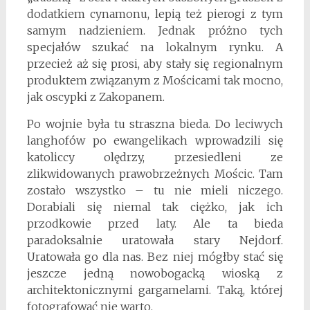
dodatkiem cynamonu, lepią też pierogi z tym
samym nadzieniem. Jednak próżno tych
specjałów szukać na lokalnym rynku. A
przecież aż się prosi, aby stały się regionalnym
produktem związanym z Mościcami tak mocno,
jak oscypki z Zakopanem.
Po wojnie była tu straszna bieda. Do leciwych
langhofów po ewangelikach wprowadzili się
katoliccy olędrzy, przesiedleni ze
zlikwidowanych prawobrzeżnych Mościc. Tam
zostało wszystko – tu nie mieli niczego.
Dorabiali się niemal tak ciężko, jak ich
przodkowie przed laty. Ale ta bieda
paradoksalnie uratowała stary Nejdorf.
Uratowała go dla nas. Bez niej mógłby stać się
jeszcze jedną nowobogacką wioską z
architektonicznymi gargamelami. Taką, której
fotografować nie warto.