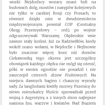
wozki
. Nejdorfscy wozacy znani byli na
budowach dróg, mostów i nasypów kolejowych
nie tylko w carskiej Rosji czy Prusach; to
również dzięki nim w dwudziestoleciu
międzywojennym powstał COP (Centralny
Okręg Przemysłowy – red.), po wojnie
odgruzowywali Warszawę. Olęderskie wsie
zawsze stały końmi. Już za Radziwiłłów, kiedy
wokół orano wołami, w Nejdorfie i Nejbrowie
było znacznie więcej koni niż domów.
Ciekawostką tego okresu jest szczególny
obowiązek każdego olędra: nie mógł się ożenić,
póki w swoim ogrodzie nie posadził i nie
zaszczepił czterech
drzew Fruktowych.
Na
miejscu dawnych bagien i chaszczy wyrosły
sady. Za langhofami kwitły morwy. Pszenicę do
siewu mieszkańcy Mościc sprowadzali przed
wojną z Argentyny, a z innych stron najlepsze
nasiona lnu, warzyw i kwiatów. Nad Bugiem