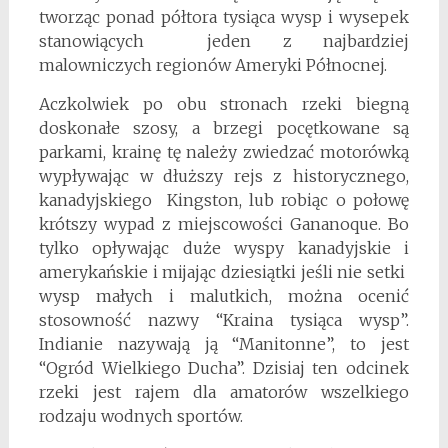
tworząc ponad półtora tysiąca wysp i wysepek
stanowiących jeden z najbardziej
malowniczych regionów Ameryki Północnej.
Aczkolwiek po obu stronach rzeki biegną
doskonałe szosy, a brzegi pocętkowane są
parkami, krainę tę należy zwiedzać motorówką
wypływając w dłuższy rejs z historycznego,
kanadyjskiego Kingston, lub robiąc o połowę
krótszy wypad z miejscowości Gananoque. Bo
tylko opływając duże wyspy kanadyjskie i
amerykańskie i mijając dziesiątki jeśli nie setki
wysp małych i malutkich, można ocenić
stosowność nazwy “Kraina tysiąca wysp”.
Indianie nazywają ją “Manitonne”, to jest
“Ogród Wielkiego Ducha”. Dzisiaj ten odcinek
rzeki jest rajem dla amatorów wszelkiego
rodzaju wodnych sportów.