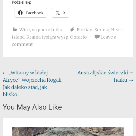
Podziel się:
Facebook
X
Witryna podróżnika
Florian-Śmieja
,
Heart
Island
,
Kraina tysiąca wysp
,
Ontario
Leave a
comment
Post
←
„Witamy w białej
Australijskie świeczki –
Afryce” Wojciecha Rogali:
haiku
→
navigation
Jak daleko stąd, jak
blisko…
You May Also Like