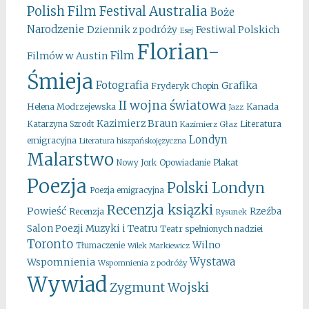
Australia
Polish Film Festival
Boże
Narodzenie
Festiwal Polskich
Dziennik z podróży
Esej
Florian-
Film
Filmów w Austin
Śmieja
Fotografia
Grafika
Fryderyk Chopin
II wojna światowa
Kanada
Helena Modrzejewska
Jazz
Kazimierz Braun
Literatura
Katarzyna Szrodt
Kazimierz Głaz
Londyn
emigracyjna
Literatura hiszpańskojęzyczna
Malarstwo
Opowiadanie
Plakat
Nowy Jork
Poezja
Polski Londyn
Poezja emigracyjna
Recenzja ksiązki
Powieść
Rzeźba
Recenzja
Rysunek
Salon Poezji Muzyki i Teatru
Teatr spełnionych nadziei
Toronto
Wilno
Tłumaczenie
Wilek Markiewicz
Wystawa
Wspomnienia
Wspomnienia z podróży
Wywiad
Zygmunt Wojski