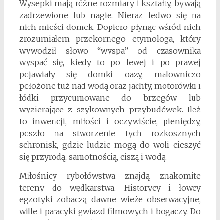
Wysepki mają różne rozmiary i kształty, bywają
zadrzewione lub nagie. Nieraz ledwo się na
nich mieści domek. Dopiero płynąc wśród nich
zrozumiałem przekornego etymologa, który
wywodził słowo “wyspa” od czasownika
wyspać się, kiedy to po lewej i po prawej
pojawiały się domki oazy, malowniczo
położone tuż nad wodą oraz jachty, motorówki i
łódki przycumowane do brzegów lub
wyzierające z szykownych przybudówek. Ileż
to inwencji, miłości i oczywiście, pieniędzy,
poszło na stworzenie tych rozkosznych
schronisk, gdzie ludzie mogą do woli cieszyć
się przyrodą, samotnością, ciszą i wodą.
Miłośnicy rybołówstwa znajdą znakomite
tereny do wędkarstwa. Historycy i łowcy
egzotyki zobaczą dawne wieże obserwacyjne,
wille i pałacyki gwiazd filmowych i bogaczy. Do