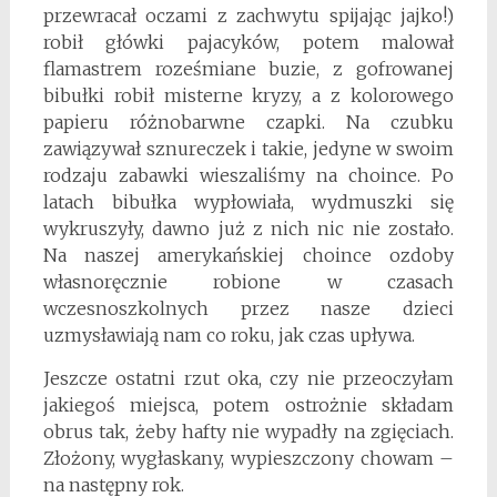
przewracał oczami z zachwytu spijając jajko!)
robił główki pajacyków, potem malował
flamastrem roześmiane buzie, z gofrowanej
bibułki robił misterne kryzy, a z kolorowego
papieru różnobarwne czapki. Na czubku
zawiązywał sznureczek i takie, jedyne w swoim
rodzaju zabawki wieszaliśmy na choince. Po
latach bibułka wypłowiała, wydmuszki się
wykruszyły, dawno już z nich nic nie zostało.
Na naszej amerykańskiej choince ozdoby
własnoręcznie robione w czasach
wczesnoszkolnych przez nasze dzieci
uzmysławiają nam co roku, jak czas upływa.
Jeszcze ostatni rzut oka, czy nie przeoczyłam
jakiegoś miejsca, potem ostrożnie składam
obrus tak, żeby hafty nie wypadły na zgięciach.
Złożony, wygłaskany, wypieszczony chowam –
na następny rok.