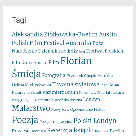
Tagi
Aleksandra Ziółkowska-Boehm
Austin
Australia
Polish Film Festival
Boże
Narodzenie
Festiwal Polskich
Dziennik z podróży
Esej
Florian-
Film
Filmów w Austin
Śmieja
Fotografia
Grafika
Fryderyk Chopin
II wojna światowa
Kanada
Helena Modrzejewska
Jazz
Kazimierz Braun
Literatura
Katarzyna Szrodt
Kazimierz Głaz
Londyn
emigracyjna
Literatura hiszpańskojęzyczna
Malarstwo
Opowiadanie
Plakat
Nowy Jork
Poezja
Polski Londyn
Poezja emigracyjna
Recenzja ksiązki
Powieść
Rzeźba
Recenzja
Rysunek