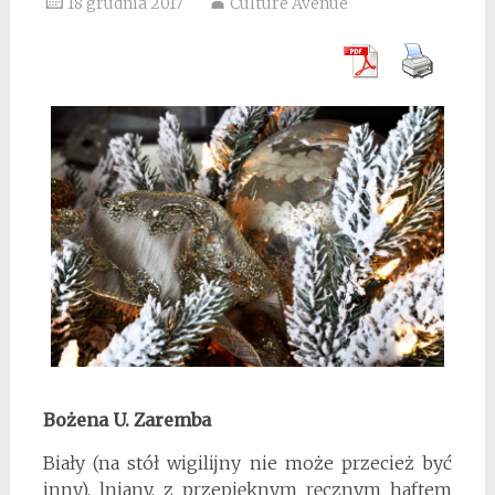
18 grudnia 2017
Culture Avenue
Bożena U. Zaremba
Biały (na stół wigilijny nie może przecież być
inny), lniany, z przepięknym ręcznym haftem