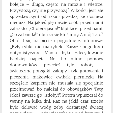
kolejce – długo, często na mrozie i wietrze.
Przywiozą, czy nie przywiozą? W końcu jest, ale
sprzedawczyni od razu uprzedza, że dostawa
nieduża. Na jakieś piętnaście osób przed nami
zabrakło. „Cholera jasna!” kipi facet przed nami.
„Co za banda!” oburza się ktoś inny. A mój Tato?
Obrócił się na pięcie i pogodnie zaintonował:
„Były rybki, nie ma rybek”. Zawsze pogodny i
optymistyczny. Mama była zdecydowanie
bardziej napięta. No, bo mimo pomocy
domowników, przecież tyle roboty –
świąteczne porządki, zakupy i tyle gotowania i
pieczenia: makowiec, cwibak, pierniczki. Na
szczęście karpiem nie musiała się specjalnie
przejmować, bo należał do obowiązków Taty.
Jakoś zawsze go „zdobył”. Potem wpuszczał do
wanny na kilka dni. Raz na jakiś czas trzeba
było dolewać wody, żeby dostarczyć świeżą