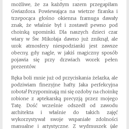
możliwe, że za każdym razem przegapiłam
Gwiazdora. Powiewająca na wietrze firanka i
trzepocąca głośno okienna framuga dawały
znak, że właśnie był i zostawił pewno pod
choinką upominki. Dla naszych dzieci czar
wiary w Św. Mikołaja dawno już zniknął, ale
urok atmosfery niespodzianki jest zawsze
obecny, gdy nagle, w jakiś magiczny sposób
pojawia się przy drzwiach worek pełen
prezentów.
Ręka boli mnie już od przyciskania żelazka, ale
podziwiam finezyjne hafty. Jaka perfekcyjna
robota! Przypominają mi się ozdoby na choinkę
robione z aptekarską precyzją przez mojego
Tatę. Dość wcześnie odszedł od zawodu
architekta i właśnie do takich zajęć
wykorzystywał swoje wspaniałe zdolności
manualne i artystyczne. Z wydmuszek (ale