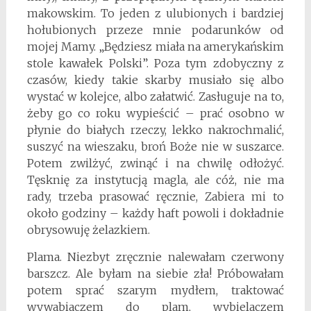
makowskim. To jeden z ulubionych i bardziej
hołubionych przeze mnie podarunków od
mojej Mamy. „Będziesz miała na amerykańskim
stole kawałek Polski”. Poza tym zdobyczny z
czasów, kiedy takie skarby musiało się albo
wystać w kolejce, albo załatwić. Zasługuje na to,
żeby go co roku wypieścić – prać osobno w
płynie do białych rzeczy, lekko nakrochmalić,
suszyć na wieszaku, broń Boże nie w suszarce.
Potem zwilżyć, zwinąć i na chwilę odłożyć.
Tęsknię za instytucją magla, ale cóż, nie ma
rady, trzeba prasować ręcznie, Zabiera mi to
około godziny – każdy haft powoli i dokładnie
obrysowuję żelazkiem.
Plama. Niezbyt zręcznie nalewałam czerwony
barszcz. Ale byłam na siebie zła! Próbowałam
potem sprać szarym mydłem, traktować
wywabiaczem do plam, wybielaczem