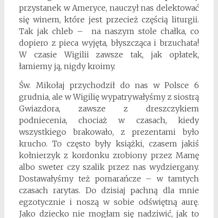
przystanek w Ameryce, nauczył nas delektować
się winem, które jest przecież częścią liturgii.
Tak jak chleb – na naszym stole chałka, co
dopiero z pieca wyjęta, błyszcząca i brzuchata!
W czasie Wigilii zawsze tak, jak opłatek,
łamiemy ją, nigdy kroimy.
Św. Mikołaj przychodził do nas w Polsce 6
grudnia, ale w Wigilię wypatrywałyśmy z siostrą
Gwiazdora, zawsze z dreszczykiem
podniecenia, chociaż w czasach, kiedy
wszystkiego brakowało, z prezentami było
krucho. To często były książki, czasem jakiś
kołnierzyk z kordonku zrobiony przez Mamę
albo sweter czy szalik przez nas wydziergany.
Dostawałyśmy też pomarańcze – w tamtych
czasach rarytas. Do dzisiaj pachną dla mnie
egzotycznie i noszą w sobie odświętną aurę.
Jako dziecko nie mogłam się nadziwić, jak to