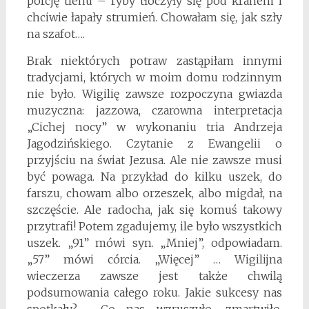
porcję tlenu – ryby tłoczyły się pod kranem i
chciwie łapały strumień. Chowałam się, jak szły
na szafot….
Brak niektórych potraw zastąpiłam innymi
tradycjami, których w moim domu rodzinnym
nie było. Wigilię zawsze rozpoczyna gwiazda
muzyczna: jazzowa, czarowna interpretacja
„Cichej nocy” w wykonaniu tria Andrzeja
Jagodzińskiego. Czytanie z Ewangelii o
przyjściu na świat Jezusa. Ale nie zawsze musi
być powaga. Na przykład do kilku uszek, do
farszu, chowam albo orzeszek, albo migdał, na
szczęście. Ale radocha, jak się komuś takowy
przytrafi! Potem zgadujemy, ile było wszystkich
uszek. „91” mówi syn. „Mniej”, odpowiadam.
„57” mówi córcia. „Więcej” … Wigilijna
wieczerza zawsze jest także chwilą
podsumowania całego roku. Jakie sukcesy nas
spotkały? Co nas wzruszyło, zmartwiło,