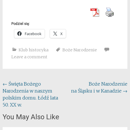
Podziel się:
Facebook
X
Klub historyka
Boże Narodzenie
Leave a comment
Post
←
Święta Bożego
Boże Narodzenie
Narodzenia w naszym
na Śląsku i w Kanadzie
→
navigation
polskim domu. Łódź lata
50. XX w.
You May Also Like