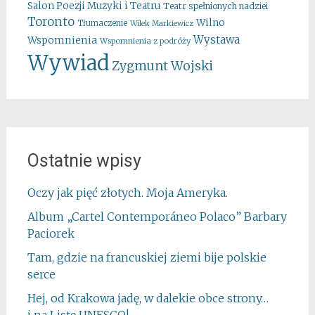
Salon Poezji Muzyki i Teatru
Teatr spełnionych nadziei
Toronto
Wilno
Tłumaczenie
Wilek Markiewicz
Wystawa
Wspomnienia
Wspomnienia z podróży
Wywiad
Zygmunt Wojski
Ostatnie wpisy
Oczy jak pięć złotych. Moja Ameryka.
Album „Cartel Contemporáneo Polaco” Barbary
Paciorek
Tam, gdzie na francuskiej ziemi bije polskie
serce
Hej, od Krakowa jadę, w dalekie obce strony…
i na Listę UNESCO!