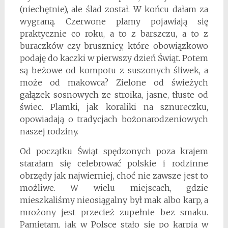
(niechętnie), ale ślad został. W końcu dałam za
wygraną. Czerwone plamy pojawiają się
praktycznie co roku, a to z barszczu, a to z
buraczków czy brusznicy, które obowiązkowo
podaję do kaczki w pierwszy dzień Świąt. Potem
są beżowe od kompotu z suszonych śliwek, a
może od makowca? Zielone od świeżych
gałązek sosnowych ze stroika, jasne, tłuste od
świec. Plamki, jak koraliki na sznureczku,
opowiadają o tradycjach bożonarodzeniowych
naszej rodziny.
Od początku Świąt spędzonych poza krajem
starałam się celebrować polskie i rodzinne
obrzędy jak najwierniej, choć nie zawsze jest to
możliwe. W wielu miejscach, gdzie
mieszkaliśmy nieosiągalny był mak albo karp, a
mrożony jest przecież zupełnie bez smaku.
Pamiętam, jak w Polsce stało się po karpia w