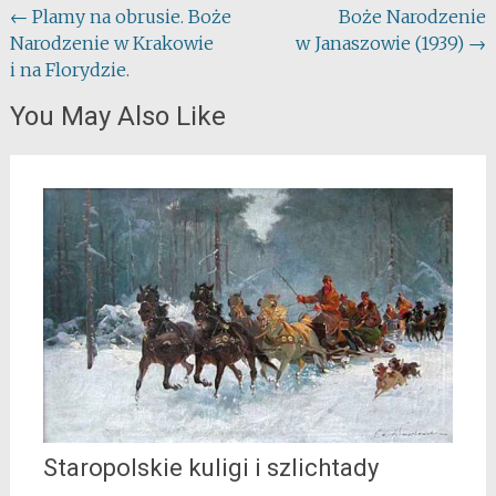
Post
←
Plamy na obrusie. Boże
Boże Narodzenie
Narodzenie w Krakowie
w Janaszowie (1939)
→
navigation
i na Florydzie.
You May Also Like
Staropolskie kuligi i szlichtady