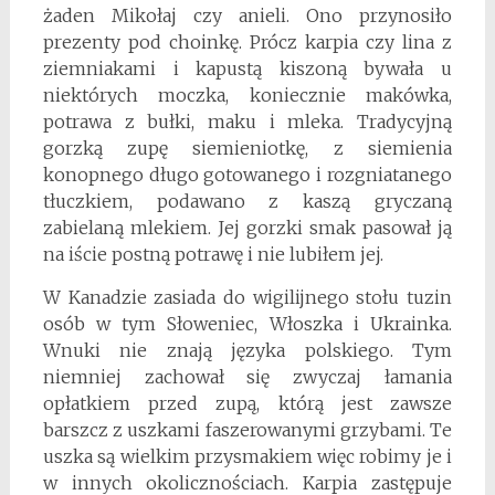
żaden Mikołaj czy anieli. Ono przynosiło
prezenty pod choinkę. Prócz karpia czy lina z
ziemniakami i kapustą kiszoną bywała u
niektórych moczka, koniecznie makówka,
potrawa z bułki, maku i mleka. Tradycyjną
gorzką zupę siemieniotkę, z siemienia
konopnego długo gotowanego i rozgniatanego
tłuczkiem, podawano z kaszą gryczaną
zabielaną mlekiem. Jej gorzki smak pasował ją
na iście postną potrawę i nie lubiłem jej.
W Kanadzie zasiada do wigilijnego stołu tuzin
osób w tym Słoweniec, Włoszka i Ukrainka.
Wnuki nie znają języka polskiego. Tym
niemniej zachował się zwyczaj łamania
opłatkiem przed zupą, którą jest zawsze
barszcz z uszkami faszerowanymi grzybami. Te
uszka są wielkim przysmakiem więc robimy je i
w innych okolicznościach. Karpia zastępuje