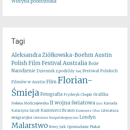
Witryna podróżnika
Tagi
Aleksandra Ziółkowska-Boehm
Austin
Australia
Polish Film Festival
Boże
Narodzenie
Festiwal Polskich
Dziennik z podróży
Esej
Florian-
Film
Filmów w Austin
Śmieja
Fotografia
Grafika
Fryderyk Chopin
II wojna światowa
Kanada
Helena Modrzejewska
Jazz
Kazimierz Braun
Literatura
Katarzyna Szrodt
Kazimierz Głaz
Londyn
emigracyjna
Literatura hiszpańskojęzyczna
Malarstwo
Opowiadanie
Plakat
Nowy Jork