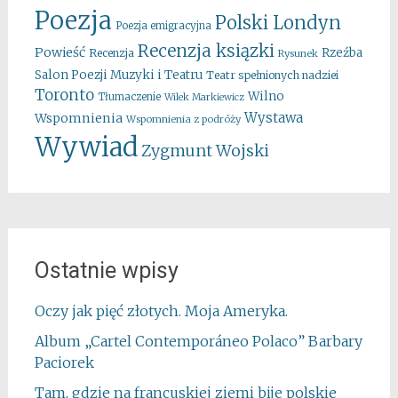
Poezja
Polski Londyn
Poezja emigracyjna
Recenzja ksiązki
Powieść
Rzeźba
Recenzja
Rysunek
Salon Poezji Muzyki i Teatru
Teatr spełnionych nadziei
Toronto
Wilno
Tłumaczenie
Wilek Markiewicz
Wystawa
Wspomnienia
Wspomnienia z podróży
Wywiad
Zygmunt Wojski
Ostatnie wpisy
Oczy jak pięć złotych. Moja Ameryka.
Album „Cartel Contemporáneo Polaco” Barbary
Paciorek
Tam, gdzie na francuskiej ziemi bije polskie