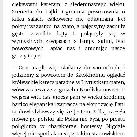
ciekawymi karetami z siedemnastego wieku.
Sceneria do bajki. Ogromna powozownia o
kilku salach, całkowicie nie odkurzana. Pył
pokrył wszystko na szaro, a pajęczyny zasnuły
gęsto wszelkie kąty i połączyły się w
wymyślnych zawijasach z lampy, sufitu, bud
powozowych, łapiąc nas i omotując nasze
głowy i ręce.
– Czas nagli, więc siadamy do samochodu i
jedziemy z powrotem do Sztokholmu oglądać
królewskie karety paradne w Livrustkammaren,
wówczas jeszcze w gmachu Nordiskamuseet. U
wejścia wita nas urocza pani w wieku średnim,
bardzo elegancka i zaprasza na ekspozycję. Pani
ta, dowiedziawszy się, że jestem Polką, zaczęła
mówić po polsku, ale Polką nie była, po prostu
poliglotka w charakterze hostessy. Nigdzie
więcej nie spotkałam się z takim stanowiskiem