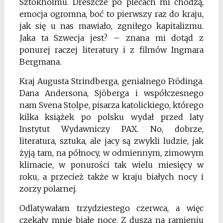
Sztokholmu. Dreszcze po plecach mi chodzą,
emocja ogromna, boć to pierwszy raz do kraju,
jak się u nas mawiało, zgniłego kapitalizmu.
Jaka ta Szwecja jest? – znana mi dotąd z
ponurej raczej literatury i z filmów Ingmara
Bergmana.
Kraj Augusta Strindberga, genialnego Frödinga.
Dana Andersona, Sjöberga i współczesnego
nam Svena Stolpe, pisarza katolickiego, którego
kilka książek po polsku wydał przed laty
Instytut Wydawniczy PAX. No, dobrze,
literatura, sztuka, ale jacy są zwykli ludzie, jak
żyją tam, na północy, w odmiennym, zimowym
klimacie, w ponurości tak wielu miesięcy w
roku, a przecież także w kraju białych nocy i
zorzy polarnej.
Odlatywałam trzydziestego czerwca, a więc
czekały mnie białe noce. Z duszą na ramieniu