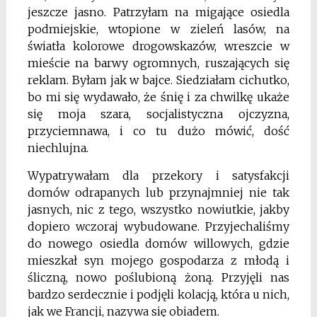
jeszcze jasno. Patrzyłam na migające osiedla
podmiejskie, wtopione w zieleń lasów, na
światła kolorowe drogowskazów, wreszcie w
mieście na barwy ogromnych, ruszających się
reklam. Byłam jak w bajce. Siedziałam cichutko,
bo mi się wydawało, że śnię i za chwilkę ukaże
się moja szara, socjalistyczna ojczyzna,
przyciemnawa, i co tu dużo mówić, dość
niechlujna.
Wypatrywałam dla przekory i satysfakcji
domów odrapanych lub przynajmniej nie tak
jasnych, nic z tego, wszystko nowiutkie, jakby
dopiero wczoraj wybudowane. Przyjechaliśmy
do nowego osiedla domów willowych, gdzie
mieszkał syn mojego gospodarza z młodą i
śliczną, nowo poślubioną żoną. Przyjęli nas
bardzo serdecznie i podjęli kolacją, która u nich,
jak we Francji, nazywa się obiadem.