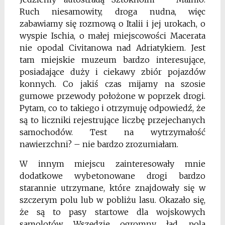
Ruch niesamowity, droga nudna, więc
zabawiamy się rozmową o Italii i jej urokach, o
wyspie Ischia, o małej miejscowości Macerata
nie opodal Civitanowa nad Adriatykiem. Jest
tam miejskie muzeum bardzo interesujące,
posiadające duży i ciekawy zbiór pojazdów
konnych. Co jakiś czas mijamy na szosie
gumowe przewody położone w poprzek drogi.
Pytam, co to takiego i otrzymuję odpowiedź, że
są to liczniki rejestrujące liczbę przejechanych
samochodów. Test na wytrzymałość
nawierzchni? – nie bardzo zrozumiałam.
W innym miejscu zainteresowały mnie
dodatkowe wybetonowane drogi bardzo
starannie utrzymane, które znajdowały się w
szczerym polu lub w pobliżu lasu. Okazało się,
że są to pasy startowe dla wojskowych
samolotów. Wszędzie ogromny ład, pola