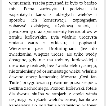
w muzeach. Trzeba przyznać, że było to bardzo
miłe. Pełna zachwytu i podziwu dla
wspaniałych karoc z ubiegłych wieków i
sposobu ich konserwacji, zapragnęłam
zobaczyć dzisiejszą, użytkową stajnię i
powozownię oraz apartamenty Bernadottów w
zamku królewskim. Była właśnie uroczysta
zmiana warty z orkiestrą i popisami.
Wieczorem pałac Drottningham (też do
zwiedzania). Wnętrza urocze, ale tylko wtedy
dostępne, gdy nie ma rodziny królewskiej i
drewniany teatrzyk, bez światła elektrycznego,
nie zmieniany od osiemnastego wieku. Właśnie
dawano operę kameralną Mozarta „Cosi fan
Tutte”, przygotowaną gościnnie przez zespół z
Berlina Zachodniego. Poziom królewski, fotele
dla dworu, służba w strojach z epoki witała
trzymając w rękach wieloświecowe, barokowe
kandelabry. Do oglądania wystawiono w foyer