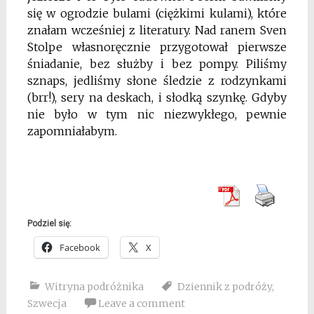
się w ogrodzie bulami (ciężkimi kulami), które
znałam wcześniej z literatury. Nad ranem Sven
Stolpe własnoręcznie przygotował pierwsze
śniadanie, bez służby i bez pompy. Piliśmy
sznaps, jedliśmy słone śledzie z rodzynkami
(brr!), sery na deskach, i słodką szynkę. Gdyby
nie było w tym nic niezwykłego, pewnie
zapomniałabym.
Podziel się:
Facebook
X
Witryna podróżnika
Dziennik z podróży
,
Szwecja
Leave a comment