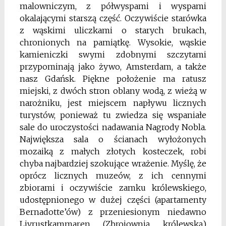
malowniczym, z półwyspami i wyspami
okalającymi starszą część. Oczywiście starówka
z wąskimi uliczkami o starych brukach,
chronionych na pamiątkę. Wysokie, wąskie
kamieniczki swymi zdobnymi szczytami
przypominają jako żywo, Amsterdam, a także
nasz Gdańsk. Piękne położenie ma ratusz
miejski, z dwóch stron oblany wodą, z wieżą w
narożniku, jest miejscem napływu licznych
turystów, ponieważ tu zwiedza się wspaniałe
sale do uroczystości nadawania Nagrody Nobla.
Największa sala o ścianach wyłożonych
mozaiką z małych złotych kosteczek, robi
chyba najbardziej szokujące wrażenie. Myślę, że
oprócz licznych muzeów, z ich cennymi
zbiorami i oczywiście zamku królewskiego,
udostępnionego w dużej części (apartamenty
Bernadotte’ów) z przeniesionym niedawno
Livrustkammaren (Zbrojownią królewską)