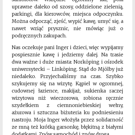
uprawne daleko od szosy, oddzielone zielenią,
parkingi, dla kierowców, miejsca odpoczynku.
Można odpocząć, zjeść, wypić kawę, umyć się, a
nawet wziąć prysznic, nie mówiąc już o
podręcznych zakupach.
Nas oczekuje pani Inger i dzieci, więc wypijamy
pospiesznie kawę i jedziemy dalej. Na trasie
dwa ważne i duże miasta: Norköping i ośrodek
uniwersytecki – Linköping. Stąd do Mjölby już
niedaleko. Przyjechaliśmy na czas. Szybko
szykujemy się na wizytę. Kąpiel w ogromnej,
cudownej łazience, makijaż, sukienka raczej
wizytowa niż wieczorowa, robiona ręcznie
szydełkiem z ciemnoniebieskiej wełny,
ażurowa i sztuczna biżuteria ku podniesieniu
nastroju. Moja Inger włożyła przez solidarność
ze mną też krótką garsonkę, błękitną z białymi
dodatkami. Znów samochód i znów droga.