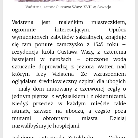
Vadstena, zamek Gustawa Wazy, XVII w, Szwecja.
Vadstena jest maleńkim miasteczkiem,
ogromnie interesującym. Oprócz
wymienionych zabytków sakralnych, znajduje
się tam ponure zamczysko z 1545 roku –
rezydencja króla Gustawa Wazy, z czterema
bastejami w narożach – otoczone wodą
sztucznie doprowadzą z jeziora Watter, nad
którym leży Vadstena. Ze wzruszeniem
oglądałam średniowieczny szpital dla ubogich
– mały dom murowany z czerwonej cegły, o
jednym piętrze, z wykusikiem i z okiennicami.
Kiedyś przecież w każdym mieście takie
istniały, zawsze na uboczu, a często poza
murami obronnymi miasta. Dzisiaj
nazwalibyśmy je hospicjami.
Jedziemy autostradą Sztokholm – Malmö.