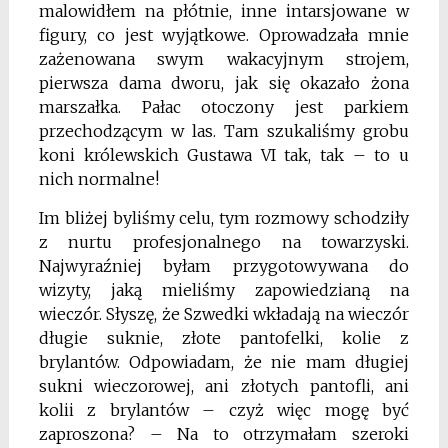
malowidłem na płótnie, inne intarsjowane w
figury, co jest wyjątkowe. Oprowadzała mnie
zażenowana swym wakacyjnym strojem,
pierwsza dama dworu, jak się okazało żona
marszałka. Pałac otoczony jest parkiem
przechodzącym w las. Tam szukaliśmy grobu
koni królewskich Gustawa VI tak, tak – to u
nich normalne!
Im bliżej byliśmy celu, tym rozmowy schodziły
z nurtu profesjonalnego na towarzyski.
Najwyraźniej byłam przygotowywana do
wizyty, jaką mieliśmy zapowiedzianą na
wieczór. Słyszę, że Szwedki wkładają na wieczór
długie suknie, złote pantofelki, kolie z
brylantów. Odpowiadam, że nie mam długiej
sukni wieczorowej, ani złotych pantofli, ani
kolii z brylantów – czyż więc mogę być
zaproszona? – Na to otrzymałam szeroki