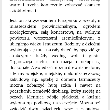
warto i trzeba koniecznie zobaczyć skansen
sztokholmski.
Jest on skrzyżowaniem lunaparku z wesołym
miasteczkiem prowincjonalnym, ogrodem
zoologicznym, salą koncertową na wolnym
powietrzu, warsztatami rzemieślniczymi z
ubiegłego wieku i muzeum. Rodziny z dziećmi
wybierają się tutaj na cały dzień, by spędzić go
atrakcyjnie, każdy według woli i gustu.
Organizacja ruchu, informacja i usługi są
doskonałe. A zwiedzać można drewniane domy
i fermy wiejskie, miejskie, małomiasteczkową
zabudowę, np. aptekę z domem farmaceuty,
można zobaczyć hutę szkła i nawet na
poczekaniu zamówić drobiazg, który zrobią na
oczach. Mennica odbije plakietki, a kuźnia
wykona np. podkowę na szczęście. Można też
zwiedzić dwór szlachecki wraz z zabudową