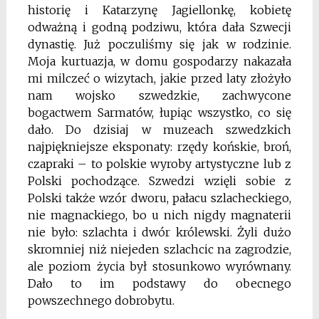
historię i Katarzynę Jagiellonkę, kobietę
odważną i godną podziwu, która dała Szwecji
dynastię. Już poczuliśmy się jak w rodzinie.
Moja kurtuazja, w domu gospodarzy nakazała
mi milczeć o wizytach, jakie przed laty złożyło
nam wojsko szwedzkie, zachwycone
bogactwem Sarmatów, łupiąc wszystko, co się
dało. Do dzisiaj w muzeach szwedzkich
najpiękniejsze eksponaty: rzędy końskie, broń,
czapraki – to polskie wyroby artystyczne lub z
Polski pochodzące. Szwedzi wzięli sobie z
Polski także wzór dworu, pałacu szlacheckiego,
nie magnackiego, bo u nich nigdy magnaterii
nie było: szlachta i dwór królewski. Żyli dużo
skromniej niż niejeden szlachcic na zagrodzie,
ale poziom życia był stosunkowo wyrównany.
Dało to im podstawy do obecnego
powszechnego dobrobytu.