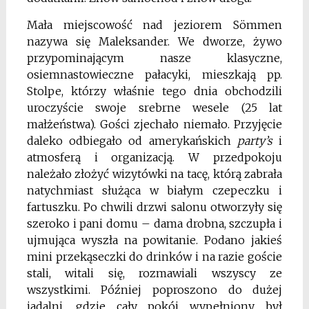
Mała miejscowość nad jeziorem Sömmen
nazywa się Maleksander. We dworze, żywo
przypominającym nasze klasyczne,
osiemnastowieczne pałacyki, mieszkają pp.
Stolpe, którzy właśnie tego dnia obchodzili
uroczyście swoje srebrne wesele (25 lat
małżeństwa). Gości zjechało niemało. Przyjęcie
daleko odbiegało od amerykańskich
party’s
i
atmosferą i organizacją. W przedpokoju
należało złożyć wizytówki na tacę, którą zabrała
natychmiast służąca w białym czepeczku i
fartuszku. Po chwili drzwi salonu otworzyły się
szeroko i pani domu – dama drobna, szczupła i
ujmująca wyszła na powitanie. Podano jakieś
mini przekąseczki do drinków i na razie goście
stali, witali się, rozmawiali wszyscy ze
wszystkimi. Później poproszono do dużej
jadalni, gdzie cały pokój wypełniony był