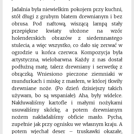
Jadalnia była niewielkim pokojem przy kuchni,
stół długi z grubym blatem drewnianym i bez
obrusa. Pod naftową, wiszącą lampą stały
przepiękne kwiaty ułożone na wzór
holenderskich obrazów z siedemnastego
stulecia, a więc wszystko, co dało się zerwać w
ogrodzie u końca czerwca. Kompozycja była
artystyczna, wielobarwna. Każdy z nas dostał
podłużną matę, talerz drewniany i serwetkę z
obrączką. Wniesiono pieczone ziemniaki w
mundurkach i miskę z masłem, w której tkwiły
drewniane noże. (Po dzień dzisiejszy takich
używam, bo są wspaniałe). Aha, były widelce.
Nakłuwaliśmy kartofle i małymi nożykami
usuwaliśmy skórkę, a potem drewnianym
nożem nakładaliśmy obficie masło. Pycha,
zupełnie jak przy ognisku we własnym kraju. A
potem wjechał deser – truskawki okazałe,