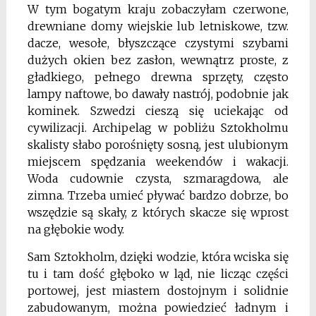
W tym bogatym kraju zobaczyłam czerwone,
drewniane domy wiejskie lub letniskowe, tzw.
dacze, wesołe, błyszczące czystymi szybami
dużych okien bez zasłon, wewnątrz proste, z
gładkiego, pełnego drewna sprzęty, często
lampy naftowe, bo dawały nastrój, podobnie jak
kominek. Szwedzi cieszą się uciekając od
cywilizacji. Archipelag w pobliżu Sztokholmu
skalisty słabo porośnięty sosną, jest ulubionym
miejscem spędzania weekendów i wakacji.
Woda cudownie czysta, szmaragdowa, ale
zimna. Trzeba umieć pływać bardzo dobrze, bo
wszędzie są skały, z których skacze się wprost
na głębokie wody.
Sam Sztokholm, dzięki wodzie, która wciska się
tu i tam dość głęboko w ląd, nie licząc części
portowej, jest miastem dostojnym i solidnie
zabudowanym, można powiedzieć ładnym i