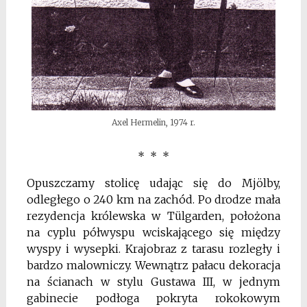
Axel Hermelin, 1974 r.
* * *
Opuszczamy stolicę udając się do Mjölby,
odległego o 240 km na zachód. Po drodze mała
rezydencja królewska w Tülgarden, położona
na cyplu półwyspu wciskającego się między
wyspy i wysepki. Krajobraz z tarasu rozległy i
bardzo malowniczy. Wewnątrz pałacu dekoracja
na ścianach w stylu Gustawa III, w jednym
gabinecie podłoga pokryta rokokowym