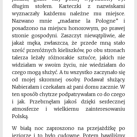
długim stołem. Karteczki z nazwiskami
wyznaczały każdemu należne mu miejsce.
Nazwano mnie „madame la Pologne” i
posadzono na miejscu honorowym, po prawej
stronie gospodyni. Zaszczyt niewątpliwie, ale
jakaż męka, zwłaszcza, że przede mną stało
sześć przeróżnych kieliszków, po obu stronach
talerza leżały różnorakie sztućce, jakich nie
widziałam w swoim życiu, nie wiedziałam do
czego mogą służyć. A tu wszystko zaczynało się
od mojej skromnej osoby. Podawał służący.
Nabierałam i czekałam aż pani domu zacznie. W
ten sposób chytrze podpatrywałam co do czego
i jak. Przebrnęłam jakoś dzięki serdecznej
atmosferze i wielkiemu zainteresowaniu
Polską.
W białą noc zaproszono na przejażdżkę po
jeziorze i to było cudowne. Potem bawiliśmy