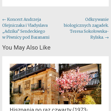
Post
←
Koncert Andrzeja
Odkrywanie
Olejniczaka i Vladyslava
biologicznych zagadek.
navigation
„Adzika” Sendeckiego
Teresa Sokołowska-
w Piwnicy pod Baranami
Rylska.
→
You May Also Like
Hiszpania po raz czwarty (1973-