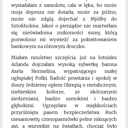
wysiadałam z samolotu, cała w lęku, bo może
moja depesza nie dotarła, może za późno,
może nie zdążą dojechać z Mjölby do
Sztokholmu. Jakoś o pieniądze nie martwiłam
się, nieświadoma znikomości sumy, którą
pozwolono mi wywieźć za pokwitowaniem
bankowym na różowym druczku.
Miałam mnóstwo szczęścia, już na lotnisku
Arlanda dojrzałam wysoką sylwetkę barona
Axela Hermelina, wypatrującego małej
ogłupiałej Polki. Radość powitania i spokój w
duszy. Jedziemy oplem Olimpią o metalicznym,
niebieskim kolorze, ze skórzanymi
siedzeniami, bardzo szerokimi i bardzo
głębokimi. Ugrzęzłam w miękkościach
przyciśnięta pasem bezpieczeństwa. Ruch
niesamowity, czteropasmówki pełne mknących
aut, a wszystkie na światłach, chociaż było