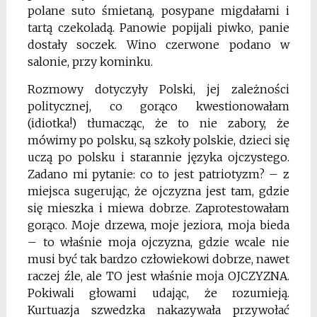
polane suto śmietaną, posypane migdałami i
tartą czekoladą. Panowie popijali piwko, panie
dostały soczek. Wino czerwone podano w
salonie, przy kominku.
Rozmowy dotyczyły Polski, jej zależności
politycznej, co gorąco kwestionowałam
(idiotka!) tłumacząc, że to nie zabory, że
mówimy po polsku, są szkoły polskie, dzieci się
uczą po polsku i starannie języka ojczystego.
Zadano mi pytanie: co to jest patriotyzm? – z
miejsca sugerując, że ojczyzna jest tam, gdzie
się mieszka i miewa dobrze. Zaprotestowałam
gorąco. Moje drzewa, moje jeziora, moja bieda
– to właśnie moja ojczyzna, gdzie wcale nie
musi być tak bardzo człowiekowi dobrze, nawet
raczej źle, ale TO jest właśnie moja OJCZYZNA.
Pokiwali głowami udając, że rozumieją.
Kurtuazja szwedzka nakazywała przywołać