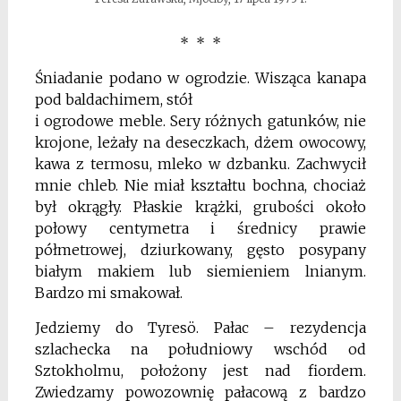
* * *
Śniadanie podano w ogrodzie. Wisząca kanapa
pod baldachimem, stół
i ogrodowe meble. Sery różnych gatunków, nie
krojone, leżały na deseczkach, dżem owocowy,
kawa z termosu, mleko w dzbanku. Zachwycił
mnie chleb. Nie miał kształtu bochna, chociaż
był okrągły. Płaskie krążki, grubości około
połowy centymetra i średnicy prawie
półmetrowej, dziurkowany, gęsto posypany
białym makiem lub siemieniem lnianym.
Bardzo mi smakował.
Jedziemy do Tyresö. Pałac – rezydencja
szlachecka na południowy wschód od
Sztokholmu, położony jest nad fiordem.
Zwiedzamy powozownię pałacową z bardzo