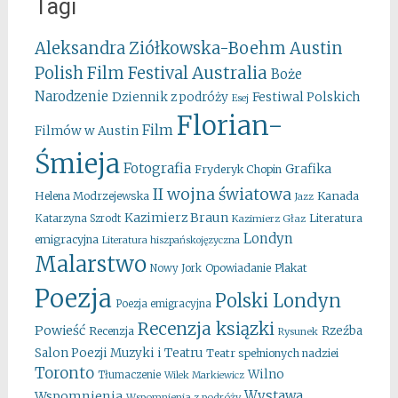
Tagi
Aleksandra Ziółkowska-Boehm
Austin
Australia
Polish Film Festival
Boże
Narodzenie
Festiwal Polskich
Dziennik z podróży
Esej
Florian-
Film
Filmów w Austin
Śmieja
Fotografia
Grafika
Fryderyk Chopin
II wojna światowa
Kanada
Helena Modrzejewska
Jazz
Kazimierz Braun
Literatura
Katarzyna Szrodt
Kazimierz Głaz
Londyn
emigracyjna
Literatura hiszpańskojęzyczna
Malarstwo
Opowiadanie
Plakat
Nowy Jork
Poezja
Polski Londyn
Poezja emigracyjna
Recenzja ksiązki
Powieść
Rzeźba
Recenzja
Rysunek
Salon Poezji Muzyki i Teatru
Teatr spełnionych nadziei
Toronto
Wilno
Tłumaczenie
Wilek Markiewicz
Wystawa
Wspomnienia
Wspomnienia z podróży