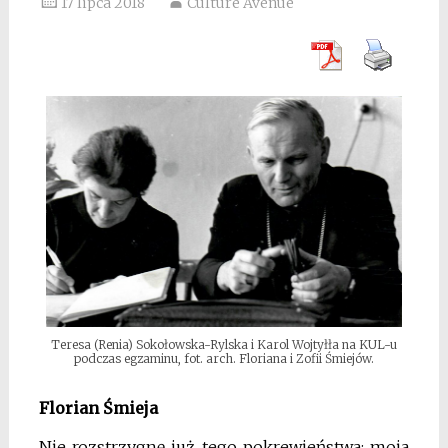
17 lipca 2018
Culture Avenue
Teresa (Renia) Sokołowska-Rylska i Karol Wojtyłła na KUL-u
podczas egzaminu, fot. arch. Floriana i Zofii Śmiejów.
Florian Śmieja
Nie rozstrzygnę już tego pokrewieństwa: moja