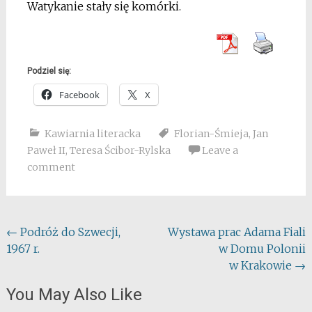
Watykanie stały się komórki.
Podziel się:
Facebook
X
Kawiarnia literacka
Florian-Śmieja
,
Jan
Paweł II
,
Teresa Ścibor-Rylska
Leave a
comment
Post
←
Podróż do Szwecji,
Wystawa prac Adama Fiali
1967 r.
w Domu Polonii
navigation
w Krakowie
→
You May Also Like