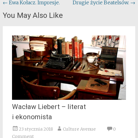
Post
←
Ewa Kołacz. Impresje.
Drugie życie Beatelsów.
→
navigation
You May Also Like
Wacław Liebert – literat
i ekonomista
23 stycznia 2018
Culture Avenue
0
Comment