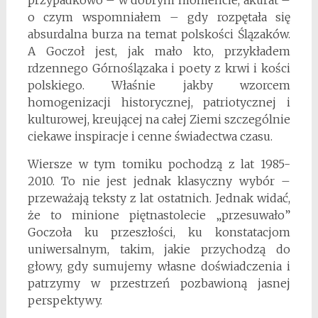
przypadkowo – w dobrym momencie, akurat –
o czym wspomniałem – gdy rozpętała się
absurdalna burza na temat polskości Ślązaków.
A Goczoł jest, jak mało kto, przykładem
rdzennego Górnoślązaka i poety z krwi i kości
polskiego. Właśnie jakby wzorcem
homogenizacji historycznej, patriotycznej i
kulturowej, kreującej na całej Ziemi szczególnie
ciekawe inspiracje i cenne świadectwa czasu.
Wiersze w tym tomiku pochodzą z lat 1985-
2010. To nie jest jednak klasyczny wybór –
przeważają teksty z lat ostatnich. Jednak widać,
że to minione piętnastolecie „przesuwało”
Goczoła ku przeszłości, ku konstatacjom
uniwersalnym, takim, jakie przychodzą do
głowy, gdy sumujemy własne doświadczenia i
patrzymy w przestrzeń pozbawioną jasnej
perspektywy.