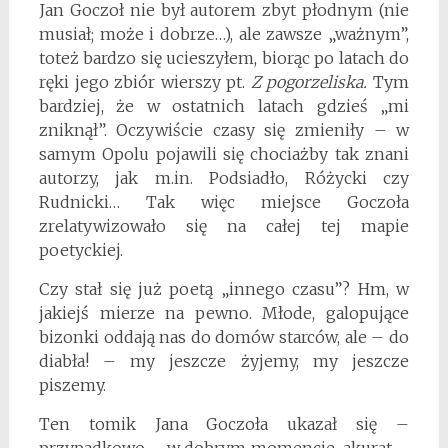
Jan Goczoł nie był autorem zbyt płodnym (nie
musiał; może i dobrze…), ale zawsze „ważnym”,
toteż bardzo się ucieszyłem, biorąc po latach do
ręki jego zbiór wierszy pt.
Z pogorzeliska.
Tym
bardziej, że w ostatnich latach gdzieś „mi
zniknął”. Oczywiście czasy się zmieniły – w
samym Opolu pojawili się chociażby tak znani
autorzy, jak m.in. Podsiadło, Różycki czy
Rudnicki… Tak więc miejsce Goczoła
zrelatywizowało się na całej tej mapie
poetyckiej.
Czy stał się już poetą „innego czasu”? Hm, w
jakiejś mierze na pewno. Młode, galopujące
bizonki oddają nas do domów starców, ale – do
diabła! – my jeszcze żyjemy, my jeszcze
piszemy.
Ten tomik Jana Goczoła ukazał się –