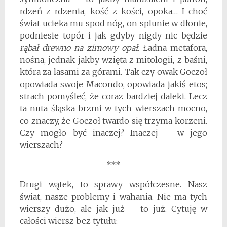
rdzeń z rdzenia, kość z kości, opoka… I choć
świat ucieka mu spod nóg, on splunie w dłonie,
podniesie topór i jak gdyby nigdy nic będzie
rąbał drewno na zimowy opał
. Ładna metafora,
nośna, jednak jakby wzięta z mitologii, z baśni,
która za lasami za górami. Tak czy owak Goczoł
opowiada swoje Macondo, opowiada jakiś etos;
strach pomyśleć, że coraz bardziej daleki. Lecz
ta nuta śląska brzmi w tych wierszach mocno,
co znaczy, że Goczoł twardo się trzyma korzeni.
Czy mogło być inaczej? Inaczej – w jego
wierszach?
***
Drugi wątek, to sprawy współczesne. Nasz
świat, nasze problemy i wahania. Nie ma tych
wierszy dużo, ale jak już – to już. Cytuję w
całości wiersz bez tytułu: