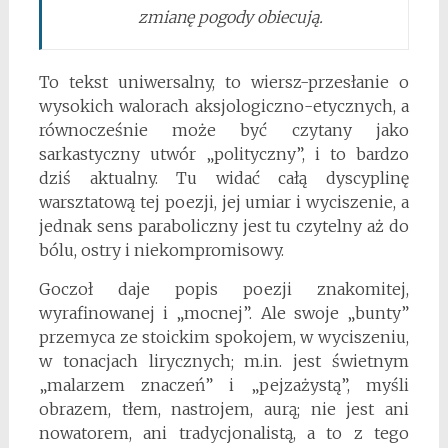
zmianę pogody obiecują.
To tekst uniwersalny, to wiersz-przesłanie o
wysokich walorach aksjologiczno-etycznych, a
równocześnie może być czytany jako
sarkastyczny utwór „polityczny”, i to bardzo
dziś aktualny. Tu widać całą dyscyplinę
warsztatową tej poezji, jej umiar i wyciszenie, a
jednak sens paraboliczny jest tu czytelny aż do
bólu, ostry i niekompromisowy.
Goczoł daje popis poezji znakomitej,
wyrafinowanej i „mocnej”. Ale swoje „bunty”
przemyca ze stoickim spokojem, w wyciszeniu,
w tonacjach lirycznych; m.in. jest świetnym
„malarzem znaczeń” i „pejzażystą”, myśli
obrazem, tłem, nastrojem, aurą; nie jest ani
nowatorem, ani tradycjonalistą, a to z tego