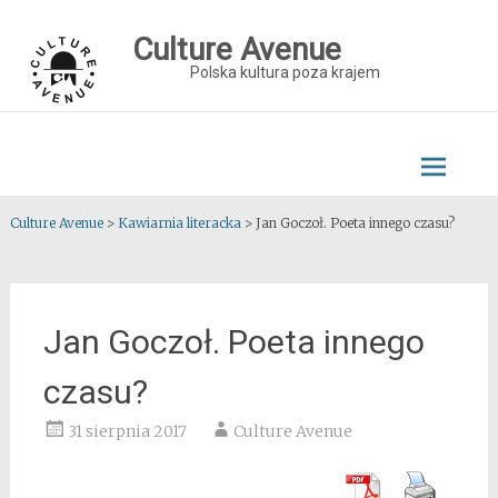
Skip
to
Culture Avenue
content
Polska kultura poza krajem
Culture Avenue
>
Kawiarnia literacka
>
Jan Goczoł. Poeta innego czasu?
Jan Goczoł. Poeta innego
czasu?
31 sierpnia 2017
Culture Avenue