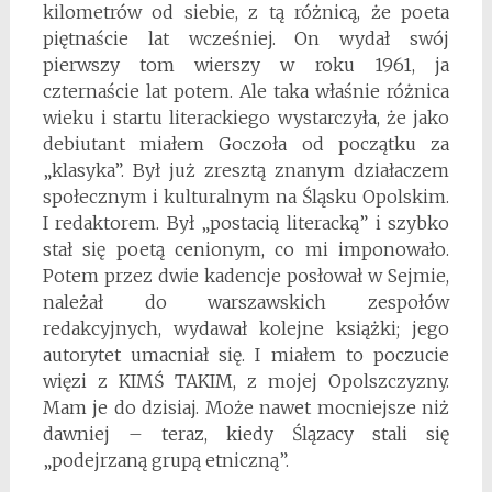
kilometrów od siebie, z tą różnicą, że poeta
piętnaście lat wcześniej. On wydał swój
pierwszy tom wierszy w roku 1961, ja
czternaście lat potem. Ale taka właśnie różnica
wieku i startu literackiego wystarczyła, że jako
debiutant miałem Goczoła od początku za
„klasyka”. Był już zresztą znanym działaczem
społecznym i kulturalnym na Śląsku Opolskim.
I redaktorem. Był „postacią literacką” i szybko
stał się poetą cenionym, co mi imponowało.
Potem przez dwie kadencje posłował w Sejmie,
należał do warszawskich zespołów
redakcyjnych, wydawał kolejne książki; jego
autorytet umacniał się. I miałem to poczucie
więzi z KIMŚ TAKIM, z mojej Opolszczyzny.
Mam je do dzisiaj. Może nawet mocniejsze niż
dawniej – teraz, kiedy Ślązacy stali się
„podejrzaną grupą etniczną”.