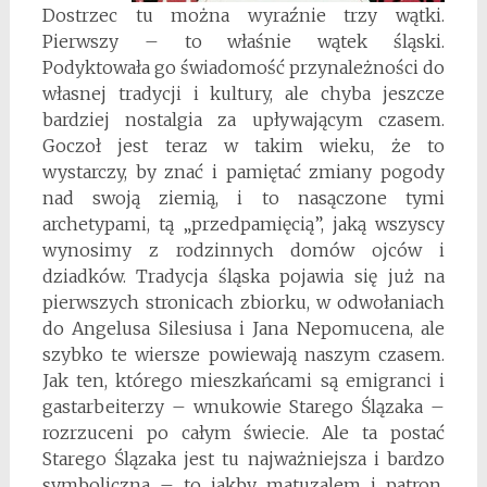
Dostrzec tu można wyraźnie trzy wątki.
Pierwszy – to właśnie wątek śląski.
Podyktowała go świadomość przynależności do
własnej tradycji i kultury, ale chyba jeszcze
bardziej nostalgia za upływającym czasem.
Goczoł jest teraz w takim wieku, że to
wystarczy, by znać i pamiętać zmiany pogody
nad swoją ziemią, i to nasączone tymi
archetypami, tą „przedpamięcią”, jaką wszyscy
wynosimy z rodzinnych domów ojców i
dziadków. Tradycja śląska pojawia się już na
pierwszych stronicach zbiorku, w odwołaniach
do Angelusa Silesiusa i Jana Nepomucena, ale
szybko te wiersze powiewają naszym czasem.
Jak ten, którego mieszkańcami są emigranci i
gastarbeiterzy – wnukowie Starego Ślązaka –
rozrzuceni po całym świecie. Ale ta postać
Starego Ślązaka jest tu najważniejsza i bardzo
symboliczna – to jakby matuzalem i patron,