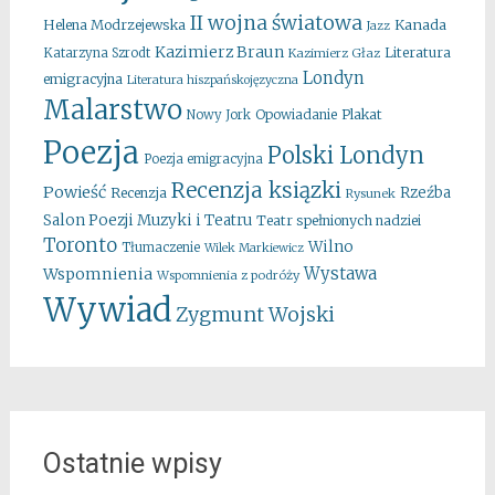
II wojna światowa
Kanada
Helena Modrzejewska
Jazz
Kazimierz Braun
Literatura
Katarzyna Szrodt
Kazimierz Głaz
Londyn
emigracyjna
Literatura hiszpańskojęzyczna
Malarstwo
Opowiadanie
Plakat
Nowy Jork
Poezja
Polski Londyn
Poezja emigracyjna
Recenzja ksiązki
Powieść
Rzeźba
Recenzja
Rysunek
Salon Poezji Muzyki i Teatru
Teatr spełnionych nadziei
Toronto
Wilno
Tłumaczenie
Wilek Markiewicz
Wystawa
Wspomnienia
Wspomnienia z podróży
Wywiad
Zygmunt Wojski
Ostatnie wpisy