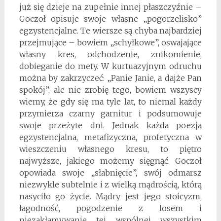
już się dzieje na zupełnie innej płaszczyźnie –
Goczoł opisuje swoje własne „pogorzelisko”
egzystencjalne. Te wiersze są chyba najbardziej
przejmujące – bowiem „schyłkowe”, oswajające
własny kres, odchodzenie, znikomienie,
dobieganie do mety. W kurtuazyjnym odruchu
można by zakrzyczeć: „Panie Janie, a dajże Pan
spokój”, ale nie zrobię tego, bowiem wszyscy
wiemy, że gdy się ma tyle lat, to niemal każdy
przymierza czarny garnitur i podsumowuje
swoje przeżyte dni. Jednak każda poezja
egzystencjalna, metafizyczna, profetyczna w
wieszczeniu własnego kresu, to piętro
najwyższe, jakiego możemy sięgnąć. Goczoł
opowiada swoje „słabnięcie”, swój odmarsz
niezwykle subtelnie i z wielką mądrością, którą
nasyciło go życie. Mądry jest jego stoicyzm,
łagodność, pogodzenie z losem i
niezakłamywanie tej wspólnej wszystkim