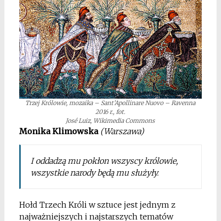
Trzej Królowie, mozaika – Sant’Apollinare Nuovo – Ravenna
2016 r., fot.
José Luiz, Wikimedia Commons
Monika Klimowska
(Warszawa)
I oddadzą mu pokłon wszyscy królowie,
wszystkie narody będą mu służyły
.
Hołd Trzech Króli w sztuce jest jednym z
najważniejszych i najstarszych tematów