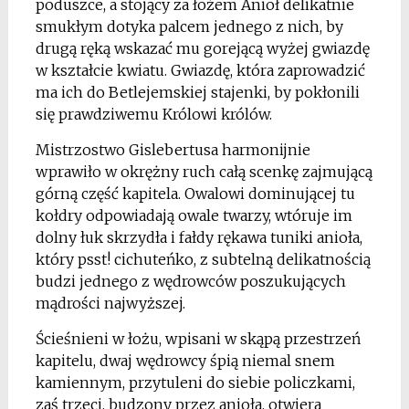
poduszce, a stojący za łożem Anioł delikatnie
smukłym dotyka palcem jednego z nich, by
drugą ręką wskazać mu gorejącą wyżej gwiazdę
w kształcie kwiatu. Gwiazdę, która zaprowadzić
ma ich do Betlejemskiej stajenki, by pokłonili
się prawdziwemu Królowi królów.
Mistrzostwo Gislebertusa harmonijnie
wprawiło w okrężny ruch całą scenkę zajmującą
górną część kapitela. Owalowi dominującej tu
kołdry odpowiadają owale twarzy, wtóruje im
dolny łuk skrzydła i fałdy rękawa tuniki anioła,
który psst! cichuteńko, z subtelną delikatnością
budzi jednego z wędrowców poszukujących
mądrości najwyższej.
Ścieśnieni w łożu, wpisani w skąpą przestrzeń
kapitelu, dwaj wędrowcy śpią niemal snem
kamiennym, przytuleni do siebie policzkami,
zaś trzeci, budzony przez anioła, otwiera