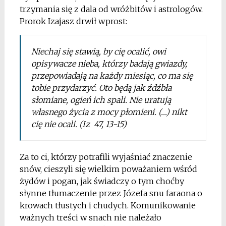
trzymania się z dala od wróżbitów i astrologów.
Prorok Izajasz drwił wprost:
Niechaj się stawią, by cię ocalić, owi
opisywacze nieba, którzy badają gwiazdy,
przepowiadają na każdy miesiąc, co ma się
tobie przydarzyć. Oto będą jak źdźbła
słomiane, ogień ich spali. Nie uratują
własnego życia z mocy płomieni. (…) nikt
cię nie ocali. (Iz 47, 13-15)
Za to ci, którzy potrafili wyjaśniać znaczenie
snów, cieszyli się wielkim poważaniem wśród
żydów i pogan, jak świadczy o tym choćby
słynne tłumaczenie przez Józefa snu faraona o
krowach tłustych i chudych. Komunikowanie
ważnych treści w snach nie należało