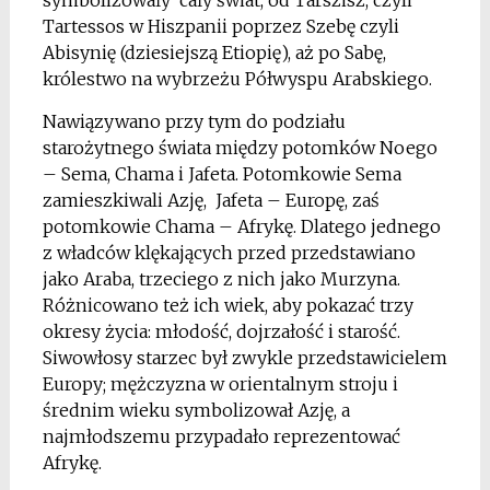
Tartessos w Hiszpanii poprzez Szebę czyli
Abisynię (dziesiejszą Etiopię), aż po Sabę,
królestwo na wybrzeżu Półwyspu Arabskiego.
Nawiązywano przy tym do podziału
starożytnego świata między potomków Noego
– Sema, Chama i Jafeta. Potomkowie Sema
zamieszkiwali Azję, Jafeta – Europę, zaś
potomkowie Chama – Afrykę. Dlatego jednego
z władców klękających przed przedstawiano
jako Araba, trzeciego z nich jako Murzyna.
Różnicowano też ich wiek, aby pokazać trzy
okresy życia: młodość, dojrzałość i starość.
Siwowłosy starzec był zwykle przedstawicielem
Europy; mężczyzna w orientalnym stroju i
średnim wieku symbolizował Azję, a
najmłodszemu przypadało reprezentować
Afrykę.