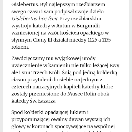
Gislebertus. Był najlepszym rzeźbiarzem
swego czasu i sam podpisał swoje dzieło:
Gislebertus hoc fecit
. Przy rzeźbiarskim
wystroju katedry w Autun w Burgundii
wzniesionej na wzór kościoła opackiego w
słynnym Cluny III działał miedzy 1125 a 1135
rokiem.
Zawdzięczamy mu wyjątkowej urody
uwiecznienie w kamieniu nie tylko leżącej Ewy,
ale i snu Trzech Króli. Śnią pod jedną kołderką
ciasno przytuleni do siebie na jednym z
czterech narracyjnych kapiteli katedry, które
zostały przeniesione do Musee Rolin obok
katedry św. Łazarza.
Spod kołderki opadającej łukiem i
przypominającej owalny dywan wystają ich
głowy w koronach spoczywające na wspólnej