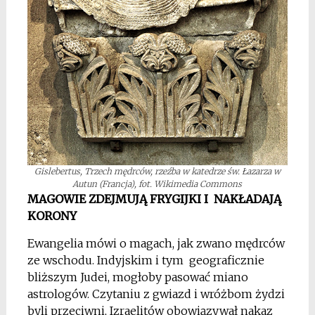
Gislebertus, Trzech mędrców, rzeźba w katedrze św. Łazarza w
Autun (Francja), fot. Wikimedia Commons
MAGOWIE ZDEJMUJĄ FRYGIJKI I NAKŁADAJĄ
KORONY
Ewangelia mówi o magach, jak zwano mędrców
ze wschodu. Indyjskim i tym geograficznie
bliższym Judei, mogłoby pasować miano
astrologów. Czytaniu z gwiazd i wróżbom żydzi
byli przeciwni, Izraelitów obowiązywał nakaz