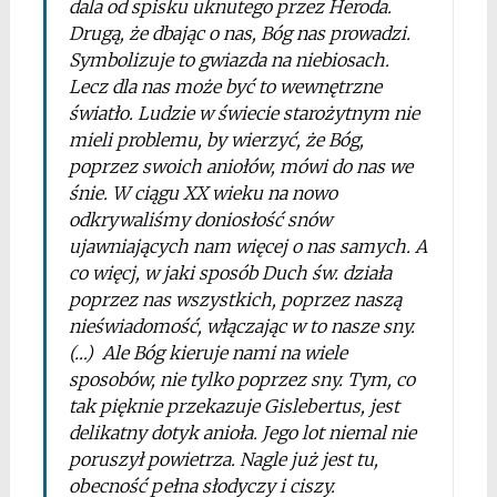
dala od spisku uknutego przez Heroda.
Drugą, że dbając o nas, Bóg nas prowadzi.
Symbolizuje to gwiazda na niebiosach.
Lecz dla nas może być to wewnętrzne
światło. Ludzie w świecie starożytnym nie
mieli problemu, by wierzyć, że Bóg,
poprzez swoich aniołów, mówi do nas we
śnie. W ciągu XX wieku na nowo
odkrywaliśmy doniosłość snów
ujawniających nam więcej o nas samych. A
co więcj, w jaki sposób Duch św. działa
poprzez nas wszystkich, poprzez naszą
nieświadomość, włączając w to nasze sny.
(…) Ale Bóg kieruje nami na wiele
sposobów, nie tylko poprzez sny. Tym, co
tak pięknie przekazuje Gislebertus, jest
delikatny dotyk anioła. Jego lot niemal nie
poruszył powietrza. Nagle już jest tu,
obecność pełna słodyczy i ciszy.