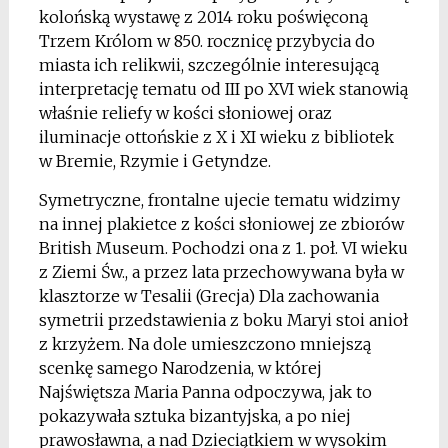
kolońską wystawę z 2014 roku poświęconą
Trzem Królom w 850. rocznicę przybycia do
miasta ich relikwii, szczególnie interesującą
interpretację tematu od III po XVI wiek stanowią
właśnie reliefy w kości słoniowej oraz
iluminacje ottońskie z X i XI wieku z bibliotek
w Bremie, Rzymie i Getyndze.
Symetryczne, frontalne ujecie tematu widzimy
na innej plakietce z kości słoniowej ze zbiorów
British Museum. Pochodzi ona z 1. poł. VI wieku
z Ziemi Św., a przez lata przechowywana była w
klasztorze w Tesalii (Grecja) Dla zachowania
symetrii przedstawienia z boku Maryi stoi anioł
z krzyżem. Na dole umieszczono mniejszą
scenkę samego Narodzenia, w której
Najświętsza Maria Panna odpoczywa, jak to
pokazywała sztuka bizantyjska, a po niej
prawosławna, a nad Dzieciątkiem w wysokim