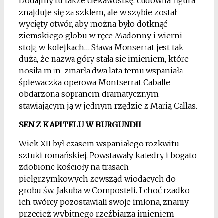
Dodajmy tu także ciekawostkę: cudowna figura
znajduje się za szkłem, ale w szybie został
wycięty otwór, aby można było dotknąć
ziemskiego globu w ręce Madonny i wierni
stoją w kolejkach… Sława Monserrat jest tak
duża, że nazwa góry stała sie imieniem, które
nosiła m.in. zmarła dwa lata temu wspaniała
śpiewaczka operowa Montserrat Caballe
obdarzona sopranem dramatycznym
stawiającym ją w jednym rzędzie z Marią Callas.
SEN Z KAPITELU W BURGUNDII
Wiek XII był czasem wspaniałego rozkwitu
sztuki romańskiej. Powstawały katedry i bogato
zdobione kościoły na trasach
pielgrzymkowych zewsząd wiodących do
grobu św. Jakuba w Composteli. I choć rzadko
ich twórcy pozostawiali swoje imiona, znamy
przecież wybitnego rzeźbiarza imieniem