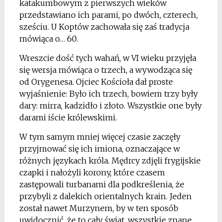
katakumbowym z pierwszych wieków
przedstawiano ich parami, po dwóch, czterech,
sześciu. U Koptów zachowała się zaś tradycja
mówiąca o… 60.
Wreszcie dość tych wahań, w VI wieku przyjęła
się wersja mówiąca o trzech, a wywodząca się
od Orygenesa. Ojciec Kościoła dał proste
wyjaśnienie: Było ich trzech, bowiem trzy były
dary: mirra, kadzidło i złoto. Wszystkie one były
darami iście królewskimi.
W tym samym mniej więcej czasie zaczęły
przyjmować się ich imiona, oznaczające w
różnych językach króla. Mędrcy zdjęli frygijskie
czapki i nałożyli korony, które czasem
zastępowali turbanami dla podkreślenia, że
przybyli z dalekich orientalnych krain. Jeden
został nawet Murzynem, by w ten sposób
uwidocznić, że to cały świat, wszystkie znane