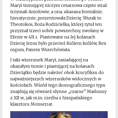
Maryi tronującej niczym cesarzowa często straż
trzymali Aniołowie, a ona, ukazana frontalnie,
hieratycznie, prezentowała Dziecię. Wszak to
Theotokos, Boża Rodzicielka, której tytuł ten
przyznał trzeci sobór powszechny, zwołany w
Efezie w 431 r. Piastowane na Jej kolanach
Dziecię Jezus było przecież Królem królów, Rex
regum, Panem Wszechświata.
I taki wizerunek Maryi, zasiadającej na
okazałym tronie i piastującej na kolanach
Dzieciątko będzie należeć obok krucyfiksu do
najważniejszych wizerunków widocznych w
kościołach. Wśród tego ikonograficznego typu
znajdują się również słynne „czarne” Madonny
z XII w., jak m.in. rzeźba z hiszpańskiego
klasztoru Monserrat.