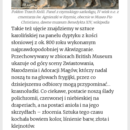
Pokłon Trzech Króli. Panel z rzymskiego sarkofagu, IV wiek n.e. z
cmentarza św. Agnieszki w Rzymie, obecnie w Museo Pio
Christiano, dawne muzeum Benedykta XIV, wikipedia
Takie też ujęcie znajdziemy w sztuce
karolińskiej na panelu dyptyku z kości
słoniowej z ok. 800 roku wykonanym
najprawdopodobniej w Akwizgranie.
Przechowywany w zbiorach British Museum
ukazuje od góry sceny Zwiastowania,
Narodzenia i Adoracji Magów, którzy nadal
noszą tu na głowach frygijki, przez co
dzisiejszemu odbiorcy mogą przypominać…
krasnoludki. Co ciekawe, postacie noszą ślady
polichromii, czerwonej i niebieskiej na
draperiach, a na postaci anioła i na jego
skrzydłach – złocenia. Sztuka tego czasu
kochała bowiem kolor, lśnienie barw, złota i
klejnotów.