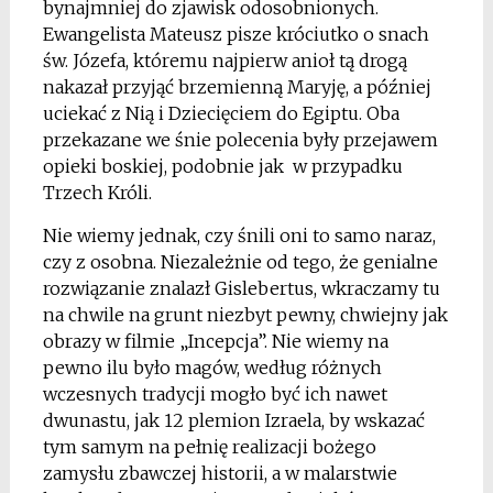
bynajmniej do zjawisk odosobnionych.
Ewangelista Mateusz pisze króciutko o snach
św. Józefa, któremu najpierw anioł tą drogą
nakazał przyjąć brzemienną Maryję, a później
uciekać z Nią i Dziecięciem do Egiptu. Oba
przekazane we śnie polecenia były przejawem
opieki boskiej, podobnie jak w przypadku
Trzech Króli.
Nie wiemy jednak, czy śnili oni to samo naraz,
czy z osobna. Niezależnie od tego, że genialne
rozwiązanie znalazł Gislebertus, wkraczamy tu
na chwile na grunt niezbyt pewny, chwiejny jak
obrazy w filmie „Incepcja”. Nie wiemy na
pewno ilu było magów, według różnych
wczesnych tradycji mogło być ich nawet
dwunastu, jak 12 plemion Izraela, by wskazać
tym samym na pełnię realizacji bożego
zamysłu zbawczej historii, a w malarstwie