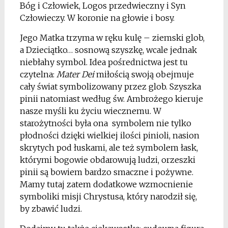
Bóg i Człowiek, Logos przedwieczny i Syn
Człowieczy. W koronie na głowie i bosy.
Jego Matka trzyma w ręku kulę – ziemski glob,
a Dzieciątko… sosnową szyszkę, wcale jednak
niebłahy symbol. Idea pośrednictwa jest tu
czytelna:
Mater Dei
miłością swoją obejmuje
cały świat symbolizowany przez glob. Szyszka
pinii natomiast według św. Ambrożego kieruje
nasze myśli ku życiu wiecznemu. W
starożytności była ona symbolem nie tylko
płodności dzięki wielkiej ilości pinioli, nasion
skrytych pod łuskami, ale też symbolem łask,
którymi bogowie obdarowują ludzi, orzeszki
pinii są bowiem bardzo smaczne i pożywne.
Mamy tutaj zatem dodatkowe wzmocnienie
symboliki misji Chrystusa, który narodził się,
by zbawić ludzi.