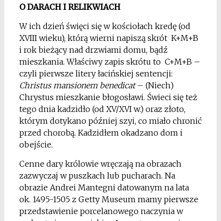
O DARACH I RELIKWIACH
W ich dzień święci się w kościołach kredę (od
XVIII wieku), którą wierni napiszą skrót K+M+B
i rok bieżący nad drzwiami domu, bądź
mieszkania. Właściwy zapis skrótu to C+M+B –
czyli pierwsze litery łacińskiej sentencji:
Christus mansionem benedicat
– (Niech)
Chrystus mieszkanie błogosławi. Świeci się też
tego dnia kadzidło (od XV/XVI w.) oraz złoto,
którym dotykano później szyi, co miało chronić
przed chorobą. Kadzidłem okadzano dom i
obejście.
Cenne dary królowie wręczają na obrazach
zazwyczaj w puszkach lub pucharach. Na
obrazie Andrei Mantegni datowanym na lata
ok. 1495-1505 z Getty Museum mamy pierwsze
przedstawienie porcelanowego naczynia w