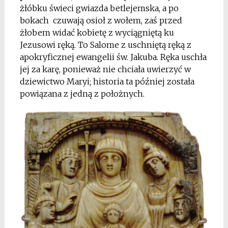
żłóbku świeci gwiazda betlejemska, a po
bokach czuwają osioł z wołem, zaś przed
żłobem widać kobietę z wyciągniętą ku
Jezusowi ręką. To Salome z uschniętą ręką z
apokryficznej ewangelii św. Jakuba. Ręka uschła
jej za karę, ponieważ nie chciała uwierzyć w
dziewictwo Maryi; historia ta później została
powiązana z jedną z położnych.