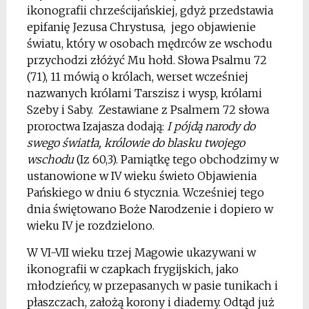
ikonografii chrześcijańskiej, gdyż przedstawia
epifanię Jezusa Chrystusa, jego objawienie
światu, który w osobach mędrców ze wschodu
przychodzi złóżyć Mu hołd. Słowa Psalmu 72
(71), 11 mówią o królach, werset wcześniej
nazwanych królami Tarszisz i wysp, królami
Szeby i Saby. Zestawiane z Psalmem 72 słowa
proroctwa Izajasza dodają:
I pójdą narody do
swego światła, królowie do blasku twojego
wschodu
(Iz 60,3). Pamiątkę tego obchodzimy w
ustanowione w IV wieku świeto Objawienia
Pańskiego w dniu 6 stycznia. Wcześniej tego
dnia świętowano Boże Narodzenie i dopiero w
wieku IV je rozdzielono.
W VI-VII wieku trzej Magowie ukazywani w
ikonografii w czapkach frygijskich, jako
młodzieńcy, w przepasanych w pasie tunikach i
płaszczach, założą korony i diademy. Odtąd już