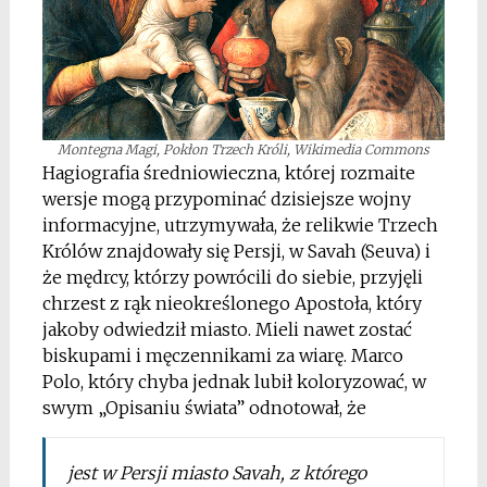
Montegna Magi, Pokłon Trzech Króli, Wikimedia Commons
Hagiografia średniowieczna, której rozmaite
wersje mogą przypominać dzisiejsze wojny
informacyjne, utrzymywała, że relikwie Trzech
Królów znajdowały się Persji, w Savah (Seuva) i
że mędrcy, którzy powrócili do siebie, przyjęli
chrzest z rąk nieokreślonego Apostoła, który
jakoby odwiedził miasto. Mieli nawet zostać
biskupami i męczennikami za wiarę. Marco
Polo, który chyba jednak lubił koloryzować, w
swym „Opisaniu świata” odnotował, że
jest w Persji miasto Savah, z którego