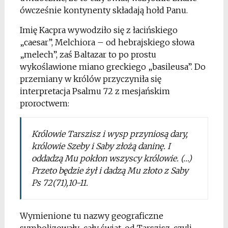
ówcześnie kontynenty składają hołd Panu.
Imię Kacpra wywodziło się z łacińskiego
„caesar”, Melchiora – od hebrajskiego słowa
„melech”, zaś Baltazar to po prostu
wykoślawione miano greckiego „basileusa”. Do
przemiany w królów przyczyniła się
interpretacja Psalmu 72 z mesjańskim
proroctwem:
Królowie Tarszisz i wysp przyniosą dary,
królowie Szeby i Saby złożą daninę. I
oddadzą Mu pokłon wszyscy królowie. (…)
Przeto będzie żył i dadzą Mu złoto z Saby
Ps 72(71),10-11.
Wymienione tu nazwy geograficzne
symbolizowały cały świat, od Tarszisz, czyli