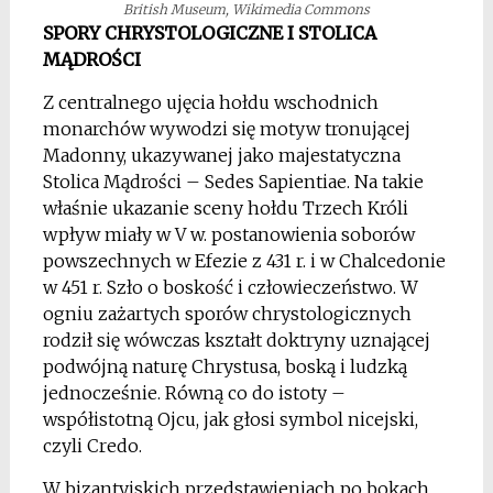
British Museum, Wikimedia Commons
SPORY CHRYSTOLOGICZNE I STOLICA
MĄDROŚCI
Z centralnego ujęcia hołdu wschodnich
monarchów wywodzi się motyw tronującej
Madonny, ukazywanej jako majestatyczna
Stolica Mądrości – Sedes Sapientiae. Na takie
właśnie ukazanie sceny hołdu Trzech Króli
wpływ miały w V w. postanowienia soborów
powszechnych w Efezie z 431 r. i w Chalcedonie
w 451 r. Szło o boskość i człowieczeństwo. W
ogniu zażartych sporów chrystologicznych
rodził się wówczas kształt doktryny uznającej
podwójną naturę Chrystusa, boską i ludzką
jednocześnie. Równą co do istoty –
współistotną Ojcu, jak głosi symbol nicejski,
czyli Credo.
W bizantyjskich przedstawieniach po bokach