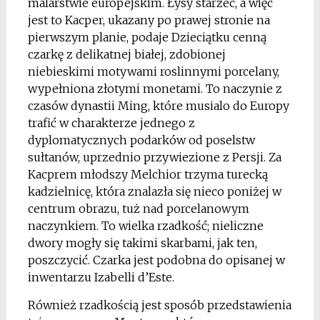
malarstwie europejskim. Łysy starzec, a więc
jest to Kacper, ukazany po prawej stronie na
pierwszym planie, podaje Dzieciątku cenną
czarkę z delikatnej białej, zdobionej
niebieskimi motywami roslinnymi porcelany,
wypełniona złotymi monetami. To naczynie z
czasów dynastii Ming, które musialo do Europy
trafić w charakterze jednego z
dyplomatycznych podarków od poselstw
sułtanów, uprzednio przywiezione z Persji. Za
Kacprem młodszy Melchior trzyma turecką
kadzielnicę, która znalazła się nieco poniżej w
centrum obrazu, tuż nad porcelanowym
naczynkiem. To wielka rzadkość; nieliczne
dwory mogły się takimi skarbami, jak ten,
poszczycić. Czarka jest podobna do opisanej w
inwentarzu Izabelli d’Este.
Również rzadkością jest sposób przedstawienia