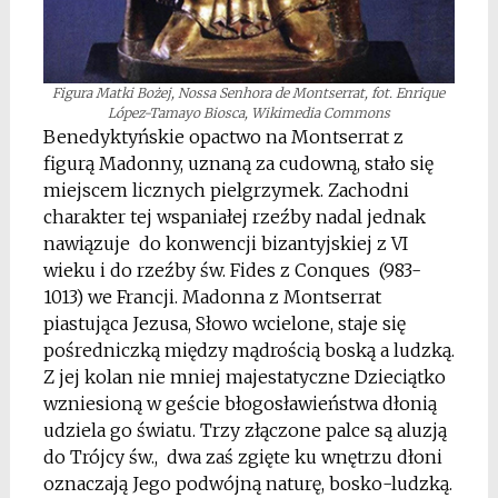
Figura Matki Bożej, Nossa Senhora de Montserrat, fot. Enrique
López-Tamayo Biosca, Wikimedia Commons
Benedyktyńskie opactwo na Montserrat z
figurą Madonny, uznaną za cudowną, stało się
miejscem licznych pielgrzymek. Zachodni
charakter tej wspaniałej rzeźby nadal jednak
nawiązuje do konwencji bizantyjskiej z VI
wieku i do rzeźby św. Fides z Conques (983-
1013) we Francji. Madonna z Montserrat
piastująca Jezusa, Słowo wcielone, staje się
pośredniczką między mądrością boską a ludzką.
Z jej kolan nie mniej majestatyczne Dzieciątko
wzniesioną w geście błogosławieństwa dłonią
udziela go światu. Trzy złączone palce są aluzją
do Trójcy św., dwa zaś zgięte ku wnętrzu dłoni
oznaczają Jego podwójną naturę, bosko-ludzką.