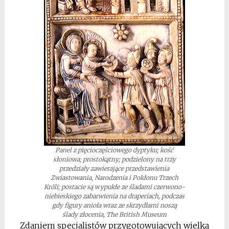
Panel z pięcioczęściowego dyptyku; kość
słoniowa; prostokątny; podzielony na trzy
przedziały zawierające przedstawienia
Zwiastowania, Narodzenia i Pokłonu Trzech
Króli; postacie są wypukłe ze śladami czerwono-
niebieskiego zabarwienia na draperiach, podczas
gdy figury anioła wraz ze skrzydłami noszą
ślady złocenia, The British Museum
Zdaniem specjalistów przygotowujących wielką