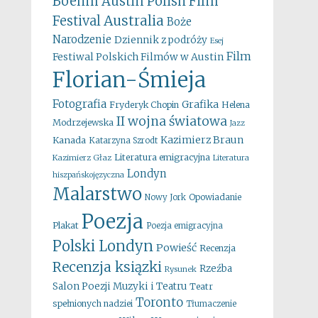
Boehm
Austin Polish Film
Australia
Festival
Boże
Narodzenie
Dziennik z podróży
Esej
Film
Festiwal Polskich Filmów w Austin
Florian-Śmieja
Fotografia
Grafika
Fryderyk Chopin
Helena
II wojna światowa
Modrzejewska
Jazz
Kazimierz Braun
Kanada
Katarzyna Szrodt
Literatura emigracyjna
Kazimierz Głaz
Literatura
Londyn
hiszpańskojęzyczna
Malarstwo
Opowiadanie
Nowy Jork
Poezja
Plakat
Poezja emigracyjna
Polski Londyn
Powieść
Recenzja
Recenzja ksiązki
Rzeźba
Rysunek
Salon Poezji Muzyki i Teatru
Teatr
Toronto
spełnionych nadziei
Tłumaczenie