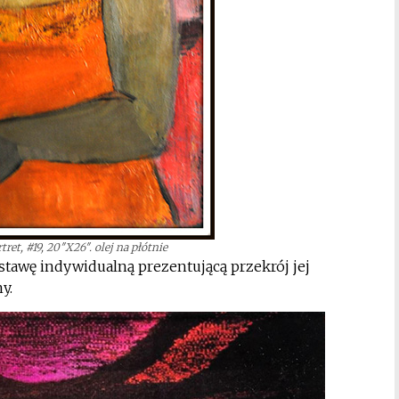
ret, #19, 20″X26″. olej na płótnie
ystawę indywidualną prezentującą przekrój jej
y.