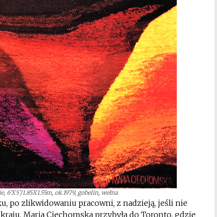
e, 6’X5’/1.85X1.55m, ok.1979, gobelin, wełna
, po zlikwidowaniu pracowni, z nadzieją, jeśli nie
raju, Maria Ciechomska przybyła do Toronto, gdzie