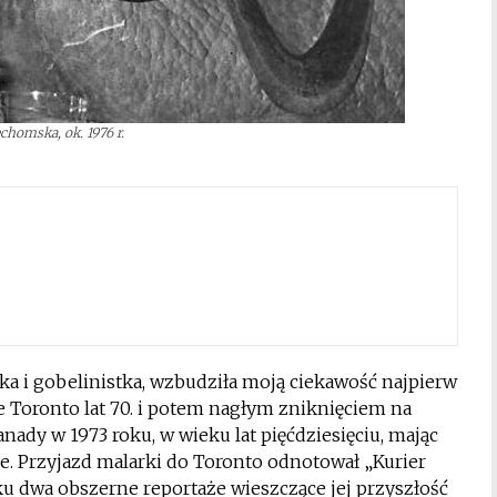
chomska, ok. 1976 r.
a i gobelinistka, wzbudziła moją ciekawość najpierw
 Toronto lat 70. i potem nagłym zniknięciem na
nady w 1973 roku, w wieku lat pięćdziesięciu, mając
ce. Przyjazd malarki do Toronto odnotował „Kurier
ku dwa obszerne reportaże wieszczące jej przyszłość