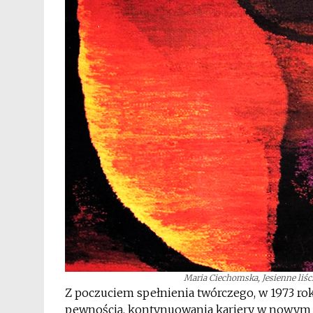
Maria Ciechomska, Jesienne liści
Z poczuciem spełnienia twórczego, w 1973 roku
pewnością, kontynuowania kariery w nowym k