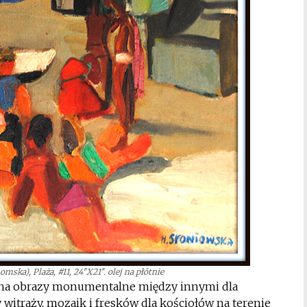
ska), Plaża, #11, 24″X21″. olej na płótnie
e na obrazy monumentalne między innymi dla
 witraży, mozaik i fresków dla kościołów na terenie