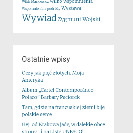
Wspomnienia
Wilno
Wilek Markiewicz
Wystawa
Wspomnienia z podróży
Wywiad
Zygmunt Wojski
Ostatnie wpisy
Oczy jak pięć złotych. Moja
Ameryka.
Album „Cartel Contemporáneo
Polaco” Barbary Paciorek
Tam, gdzie na francuskiej ziemi bije
polskie serce
Hej, od Krakowa jadę, w dalekie obce
strony… i na Listę UNESCO!