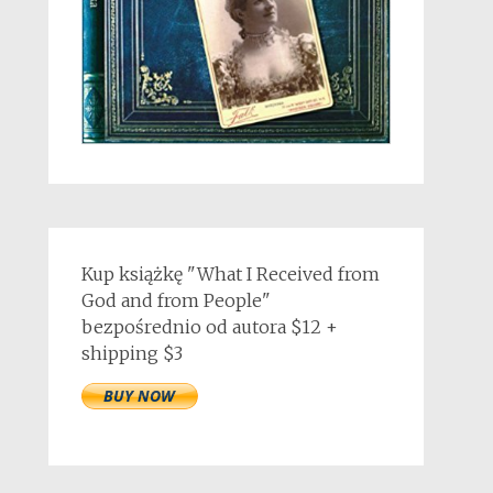
Kup książkę "What I Received from
God and from People"
bezpośrednio od autora $12 +
shipping $3