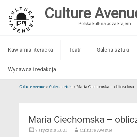
Skip
Culture Avenu
to
content
Polska kultura poza krajem
Kawiarnia literacka
Teatr
Galeria sztuki
Wydawca i redakcja
Culture Avenue
>
Galeria sztuki
>
Maria Ciechomska – oblicza losu
Maria Ciechomska – oblic
7 stycznia 2021
Culture Avenue