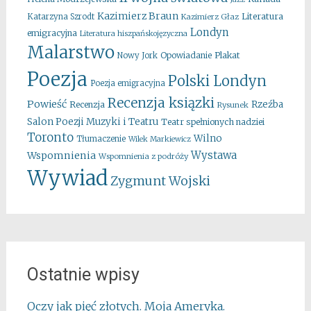
Kazimierz Braun
Literatura
Katarzyna Szrodt
Kazimierz Głaz
Londyn
emigracyjna
Literatura hiszpańskojęzyczna
Malarstwo
Opowiadanie
Plakat
Nowy Jork
Poezja
Polski Londyn
Poezja emigracyjna
Recenzja ksiązki
Powieść
Rzeźba
Recenzja
Rysunek
Salon Poezji Muzyki i Teatru
Teatr spełnionych nadziei
Toronto
Wilno
Tłumaczenie
Wilek Markiewicz
Wystawa
Wspomnienia
Wspomnienia z podróży
Wywiad
Zygmunt Wojski
Ostatnie wpisy
Oczy jak pięć złotych. Moja Ameryka.