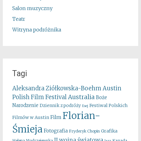
Salon muzyczny
Teatr
Witryna podróżnika
Tagi
Aleksandra Ziółkowska-Boehm
Austin
Australia
Polish Film Festival
Boże
Narodzenie
Festiwal Polskich
Dziennik z podróży
Esej
Florian-
Film
Filmów w Austin
Śmieja
Fotografia
Grafika
Fryderyk Chopin
II wojna światowa
Kanada
Helena Modrzejewska
Jazz