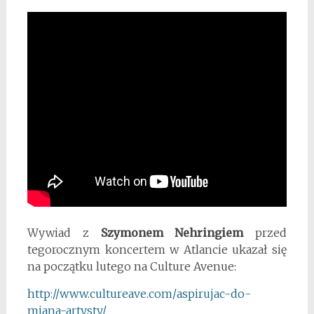
Wywiad z
Szymonem Nehringiem
przed
tegorocznym koncertem w Atlancie ukazał się
na początku lutego na Culture Avenue:
http://www.cultureave.com/
aspirujac-do-
miana-artysty/