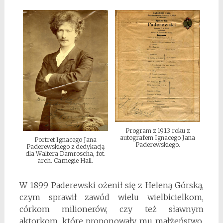
Program z 1913 roku z
autografem Ignacego Jana
Portret Ignacego Jana
Paderewskiego.
Paderewskiego z dedykacją
dla Waltera Damroscha, fot.
arch. Carnegie Hall.
W 1899 Paderewski ożenił się z Heleną Górską,
czym sprawił zawód wielu wielbicielkom,
córkom milionerów, czy też sławnym
aktorkom, które proponowały mu małżeństwo.