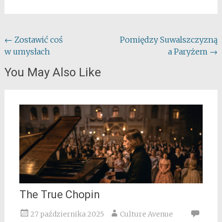
Post
←
Zostawić coś
Pomiędzy Suwalszczyzną
w umysłach
a Paryżem
→
navigation
You May Also Like
The True Chopin
27 października 2025
Culture Avenue