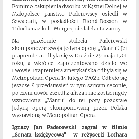
Pomimo zakupienia dworku w Kąśnej Dolnej w
Małopolsce państwo Paderewscy osiedli w
Szwajcarii, w posiadłości Riond-Bosson w
Tolochenaz koło Morges, niedaleko Lozanny.
Na przełomie stulecia Paderewski
skomponował swoją jedyną operę „Manru”. Jej
prapremiera odbyła się w Dreźnie 29 maja 1901
roku, a wkrótce zaprezentowano dzieło we
Lwowie. Prapremiera amerykańska odbyła się w
Metropolitan Opera 14 lutego 1902 r. Odbyło się
jeszcze 9 przedstawień w tym samym sezonie,
po czym utwór zszedł z afisza i nie został nigdy
wznowiony. „Manru” do tej pory pozostaje
jedyną operą skomponowaną przez Polaka
wystawioną w Metropolitan Opera.
Ignacy Jan Paderewski zagrał w filmie
„Sonata księżycowa” w reżyserii Lothara