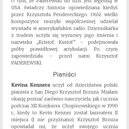
O tym, że Paderewski do dziś jest legendą w
USA świadczy historia opowiedziana kiedyś
przez Krzysztofa Pendereckiego. Otóż wielki
kompozytor muzyki współczesnej udzielał
wywiadu w amerykańskim radio. Dziennikarka
z trudem uczyła się wymowy jego imienia i
nazwiska „Kristof, Ksstof” – podejmowała
próby prawidłowej artykulacji. Po czym
zapowiedziała – przed nami Krzysztof
PADEREWSKI.
Pianiści
Kevina Kennera
uczył od dzieciństwa polski
pianista z San Diego Krzysztof Brzuza. Miałam
okazję poznać zarówno nauczyciela, jak i ucznia
podczas XII Konkursu Chopinowskiego w 1990
r., kiedy to Kevin Kenner został laureatem II
miejsca (I nie przyznano). Krzysztof Brzuza
opowiadał mi, że uczył swojego ucznia