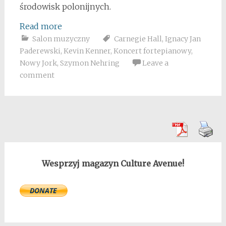
środowisk polonijnych.
Read more
Salon muzyczny
Carnegie Hall
,
Ignacy Jan
Paderewski
,
Kevin Kenner
,
Koncert fortepianowy
,
Nowy Jork
,
Szymon Nehring
Leave a
comment
Wesprzyj magazyn Culture Avenue!