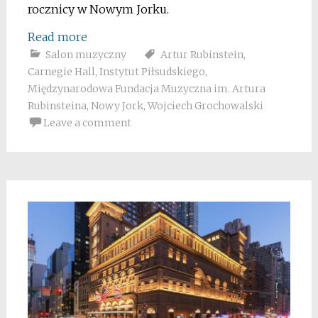
rocznicy w Nowym Jorku.
Read more
Salon muzyczny
Artur Rubinstein
,
Carnegie Hall
,
Instytut Piłsudskiego
,
Międzynarodowa Fundacja Muzyczna im. Artura
Rubinsteina
,
Nowy Jork
,
Wojciech Grochowalski
Leave a comment