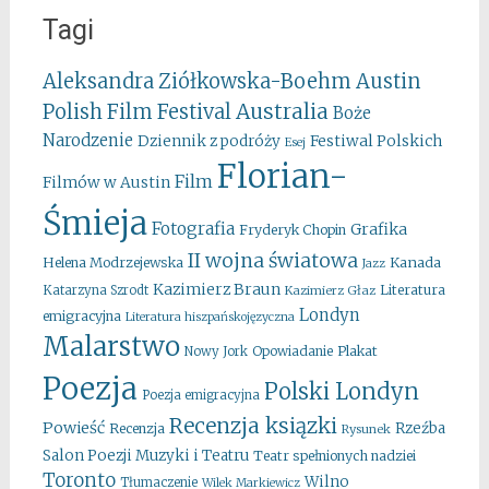
Tagi
Aleksandra Ziółkowska-Boehm
Austin
Australia
Polish Film Festival
Boże
Narodzenie
Festiwal Polskich
Dziennik z podróży
Esej
Florian-
Film
Filmów w Austin
Śmieja
Fotografia
Grafika
Fryderyk Chopin
II wojna światowa
Kanada
Helena Modrzejewska
Jazz
Kazimierz Braun
Literatura
Katarzyna Szrodt
Kazimierz Głaz
Londyn
emigracyjna
Literatura hiszpańskojęzyczna
Malarstwo
Opowiadanie
Plakat
Nowy Jork
Poezja
Polski Londyn
Poezja emigracyjna
Recenzja ksiązki
Powieść
Rzeźba
Recenzja
Rysunek
Salon Poezji Muzyki i Teatru
Teatr spełnionych nadziei
Toronto
Wilno
Tłumaczenie
Wilek Markiewicz