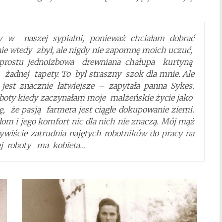
y w naszej sypialni, ponieważ chciałam dobrać
ie wtedy zbył, ale nigdy nie zapomnę moich uczuć,
prostu jednoizbowa drewniana chałupa kurtyną
 żadnej tapety. To był straszny szok dla mnie. Ale
e jest znacznie łatwiejsze – zapytała panna Sykes.
boty kiedy zaczynałam moje małżeńskie życie jako
ę, że pasją farmera jest ciągłe dokupowanie ziemi.
om i jego komfort nic dla nich nie znaczą. Mój mąż
ywiście zatrudnia najętych robotników do pracy na
cej roboty ma kobieta…