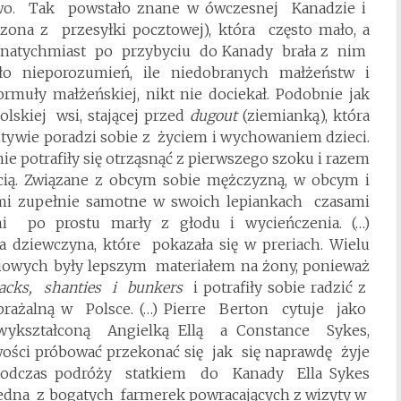
two. Tak powstało znane w ówczesnej Kanadzie i
zona z przesyłki pocztowej), która często mało, a
o natychmiast po przybyciu do Kanady brała z nim
yło nieporozumień, ile niedobranych małżeństw i
ormuły małżeńskiej, nikt nie dociekał. Podobnie jak
olskiej wsi, stającej przed
dugout
(ziemianką), która
tywie poradzi sobie z życiem i wychowaniem dzieci.
e potrafiły się otrząsnąć z pierwszego szoku i razem
ią. Związane z obcym sobie mężczyzną, w obcym i
mi zupełnie samotne w swoich lepiankach czasami
mi po prostu marły z głodu i wycieńczenia. (…)
dziewczyna, które pokazała się w preriach. Wielu
iowych były lepszym materiałem na żony, ponieważ
hacks, shanties i bunkers
i potrafiły sobie radzić z
brażalną w Polsce. (…) Pierre Berton cytuje jako
kształconą Angielką Ellą a Constance Sykes,
ości próbować przekonać się jak się naprawdę żyje
 podczas podróży statkiem do Kanady Ella Sykes
Jedna z bogatych farmerek powracających z wizyty w