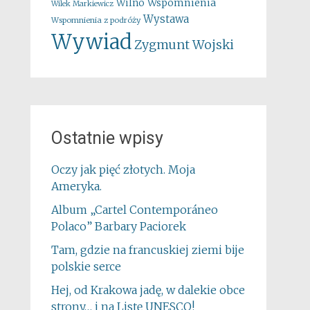
Wspomnienia
Wilno
Wilek Markiewicz
Wystawa
Wspomnienia z podróży
Wywiad
Zygmunt Wojski
Ostatnie wpisy
Oczy jak pięć złotych. Moja
Ameryka.
Album „Cartel Contemporáneo
Polaco” Barbary Paciorek
Tam, gdzie na francuskiej ziemi bije
polskie serce
Hej, od Krakowa jadę, w dalekie obce
strony… i na Listę UNESCO!