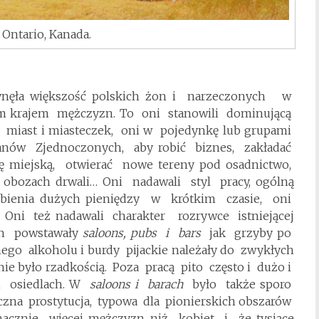
 Ontario, Kanada.
łynęła większość polskich żon i narzeczonych w
m krajem mężczyzn. To oni stanowili dominującą
miast i miasteczek, oni w pojedynkę lub grupami
anów Zjednoczonych, aby robić biznes, zakładać
ję miejską, otwierać nowe tereny pod osadnictwo,
obozach drwali… Oni nadawali styl pracy, ogólną
obienia dużych pieniędzy w krótkim czasie, oni
 Oni też nadawali charakter rozrywce istniejącej
ch powstawały
saloons, pubs i bars
jak grzyby po
nego alkoholu i burdy pijackie należały do zwykłych
ie było rzadkością. Poza pracą pito często i dużo i
 i osiedlach. W
saloons i barach
było także sporo
iczna prostytucja, typowa dla pionierskich obszarów
acznie więcej mężczyzn niż kobiet i że tysiące