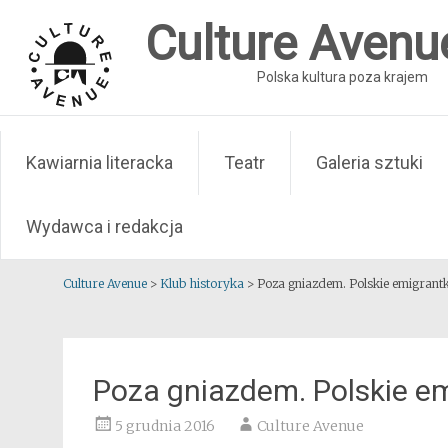
Skip
Culture Avenu
to
content
Polska kultura poza krajem
Kawiarnia literacka
Teatr
Galeria sztuki
Wydawca i redakcja
Culture Avenue
>
Klub historyka
>
Poza gniazdem. Polskie emigrantk
Poza gniazdem. Polskie em
5 grudnia 2016
Culture Avenue