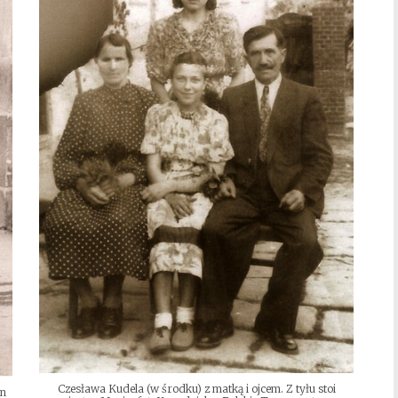
Czesława Kudela (w środku) z matką i ojcem. Z tyłu stoi
on