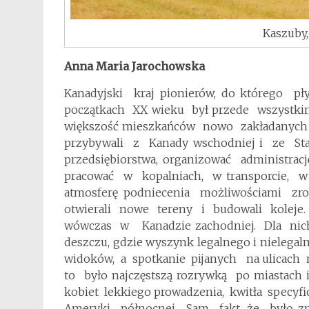
Kaszuby,
Anna Maria Jarochowska
Kanadyjski kraj pionierów, do którego p
początkach XX wieku był przede wszystki
większość mieszkańców nowo zakładanych 
przybywali z Kanady wschodniej i ze St
przedsiębiorstwa, organizować administrac
pracować w kopalniach, w transporcie, w 
atmosferę podniecenia możliwościami zr
otwierali nowe tereny i budowali koleje.
wówczas w Kanadzie zachodniej. Dla ni
deszczu, gdzie wyszynk legalnego i nielegal
widoków, a spotkanie pijanych na ulicach n
to było najczęstszą rozrywką po miastach
kobiet lekkiego prowadzenia, kwitła specyf
Ameryki północnej. Sam fakt, że było zn