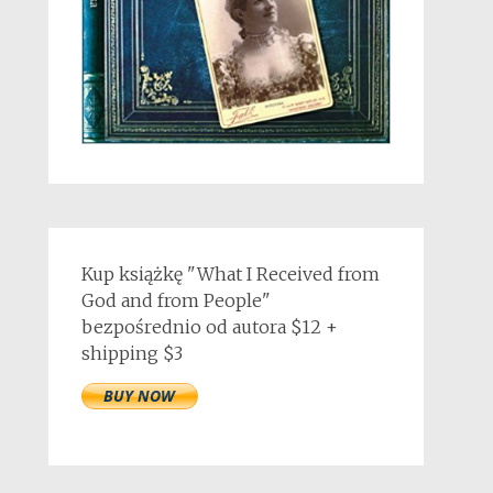
Kup książkę "What I Received from
God and from People"
bezpośrednio od autora $12 +
shipping $3