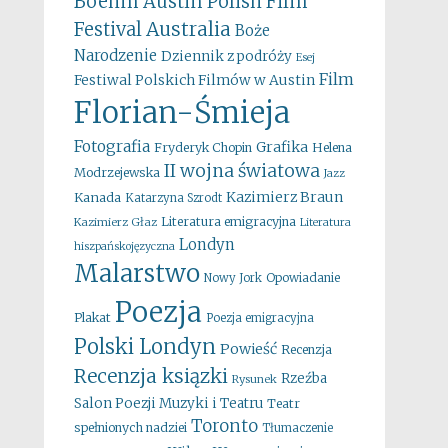
Boehm
Austin Polish Film
Australia
Festival
Boże
Narodzenie
Dziennik z podróży
Esej
Film
Festiwal Polskich Filmów w Austin
Florian-Śmieja
Fotografia
Grafika
Fryderyk Chopin
Helena
II wojna światowa
Modrzejewska
Jazz
Kazimierz Braun
Kanada
Katarzyna Szrodt
Literatura emigracyjna
Kazimierz Głaz
Literatura
Londyn
hiszpańskojęzyczna
Malarstwo
Opowiadanie
Nowy Jork
Poezja
Plakat
Poezja emigracyjna
Polski Londyn
Powieść
Recenzja
Recenzja ksiązki
Rzeźba
Rysunek
Salon Poezji Muzyki i Teatru
Teatr
Toronto
spełnionych nadziei
Tłumaczenie