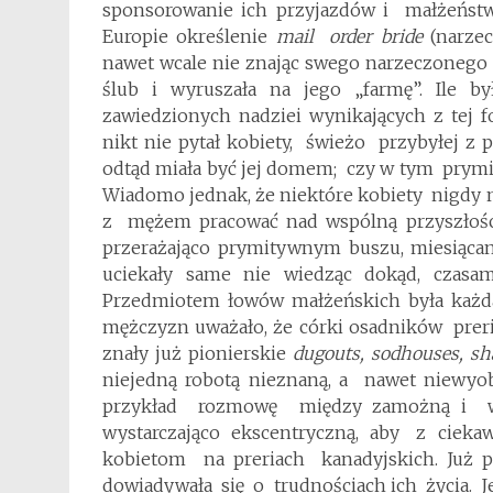
sponsorowanie ich przyjazdów i małżeńs
Europie określenie
mail order bride
(narzec
nawet wcale nie znając swego narzeczoneg
ślub i wyruszała na jego „farmę”. Ile b
zawiedzionych nadziei wynikających z tej f
nikt nie pytał kobiety, świeżo przybyłej z p
odtąd miała być jej domem; czy w tym prymi
Wiadomo jednak, że niektóre kobiety nigdy ni
z mężem pracować nad wspólną przyszłośc
przerażająco prymitywnym buszu, miesiąca
uciekały same nie wiedząc dokąd, czasa
Przedmiotem łowów małżeńskich była każda 
mężczyzn uważało, że córki osadników prer
znały już pionierskie
dugouts, sodhouses, s
niejedną robotą nieznaną, a nawet niewyo
przykład rozmowę między zamożną i wy
wystarczająco ekscentryczną, aby z ciekaw
kobietom na preriach kanadyjskich. Już
dowiadywała się o trudnościach ich życia. 