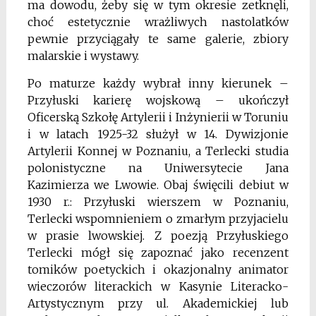
ma dowodu, żeby się w tym okresie zetknęli,
choć estetycznie wrażliwych nastolatków
pewnie przyciągały te same galerie, zbiory
malarskie i wystawy.
Po maturze każdy wybrał inny kierunek –
Przyłuski karierę wojskową – ukończył
Oficerską Szkołę Artylerii i Inżynierii w Toruniu
i w latach 1925-32 służył w 14. Dywizjonie
Artylerii Konnej w Poznaniu, a Terlecki studia
polonistyczne na Uniwersytecie Jana
Kazimierza we Lwowie. Obaj święcili debiut w
1930 r.: Przyłuski wierszem w Poznaniu,
Terlecki wspomnieniem o zmarłym przyjacielu
w prasie lwowskiej. Z poezją Przyłuskiego
Terlecki mógł się zapoznać jako recenzent
tomików poetyckich i okazjonalny animator
wieczorów literackich w Kasynie Literacko-
Artystycznym przy ul. Akademickiej lub