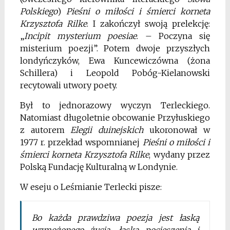
Polskiego
)
Pie
ś
ni o miło
ś
ci i
ś
mierci korneta
Krzysztofa Rilke
. I zakończył swoją prelekcję:
„
Incipit mysterium poesiae
. – Poczyna się
misterium poezji”. Potem dwoje przyszłych
londyńczyków, Ewa Kuncewiczówna (żona
Schillera) i Leopold Pobóg-Kielanowski
recytowali utwory poety.
Był to jednorazowy wyczyn Terleckiego.
Natomiast długoletnie obcowanie Przyłuskiego
z autorem
Elegii duinejskich
ukoronował w
1977 r. przekład wspomnianej
Pie
ś
ni o miło
ś
ci i
ś
mierci korneta Krzysztofa Rilke
, wydany przez
Polską Fundację Kulturalną w Londynie.
W eseju o Leśmianie Terlecki pisze:
Bo każda prawdziwa poezja jest łaską
wzmożonego życia, łaską pocieszenia i