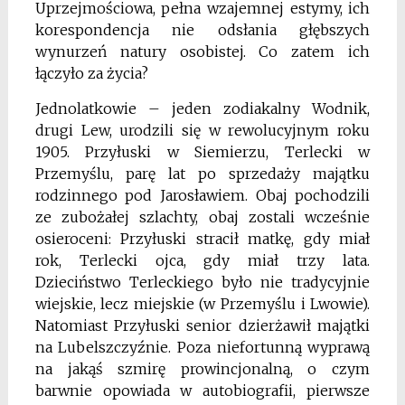
Uprzejmościowa, pełna wzajemnej estymy, ich
korespondencja nie odsłania głębszych
wynurzeń natury osobistej. Co zatem ich
łączyło za życia?
Jednolatkowie – jeden zodiakalny Wodnik,
drugi Lew, urodzili się w rewolucyjnym roku
1905. Przyłuski w Siemierzu, Terlecki w
Przemyślu, parę lat po sprzedaży majątku
rodzinnego pod Jarosławiem. Obaj pochodzili
ze zubożałej szlachty, obaj zostali wcześnie
osieroceni: Przyłuski stracił matkę, gdy miał
rok, Terlecki ojca, gdy miał trzy lata.
Dzieciństwo Terleckiego było nie tradycyjnie
wiejskie, lecz miejskie (w Przemyślu i Lwowie).
Natomiast Przyłuski senior dzierżawił majątki
na Lubelszczyźnie. Poza niefortunną wyprawą
na jakąś szmirę prowincjonalną, o czym
barwnie opowiada w autobiografii, pierwsze