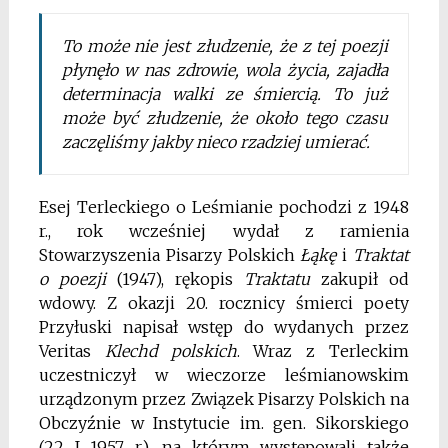
To może nie jest złudzenie, że z tej poezji
płynęło w nas zdrowie, wola życia, zajadła
determinacja walki ze śmiercią. To już
może być złudzenie, że około tego czasu
zaczęliśmy jakby nieco rzadziej umierać.
Esej Terleckiego o Leśmianie pochodzi z 1948
r., rok wcześniej wydał z ramienia
Stowarzyszenia Pisarzy Polskich
Ł
ą
k
ę
i
Traktat
o poezji
(1947), rękopis
Traktatu
zakupił od
wdowy. Z okazji 20. rocznicy śmierci poety
Przyłuski napisał wstęp do wydanych przez
Veritas
Klechd polskich
. Wraz z Terleckim
uczestniczył w wieczorze leśmianowskim
urządzonym przez Związek Pisarzy Polskich na
Obczyźnie w Instytucie im. gen. Sikorskiego
(22 I 1957 r.), na którym występowali także