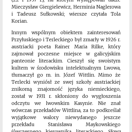
Mieczysław Giergielewicz, Herminia Naglerowa
i Tadeusz Sułkowski; wiersze czytała Tola
Korian.
Innym wspólnym obiektem zainteresowań
Przyłuskiego i Terleckiego był zmarły w 1926 r.
austriacki poeta Rainer Maria Rilke, który
zajmował poczesne miejsce w galicyjskim
panteonie literackim. Cieszył się swoistym
kultem w środowisku intelektualnym Lwowa,
tłumaczył go m. in. Józef Wittlin. Mimo że
Terlecki wyniósł ze swej szkoły austriackiej
znikomą znajomość języka niemieckiego,
został w 1931 r. skłoniony do wygłoszenia
odczytu we lwowskim Kasynie. Nie znał
wówczas przekładów Wittlina, za to podkreślał
wyjątkowe walory niewydanego jeszcze
przekładu Stanisława Maykowskiego
(ówczesnego kierownika literackiego
Słowa