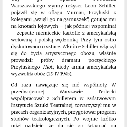
Warszawskiego słynny reżyser Leon Schiller
pojawił się w oflagu Murnau, Przyłuski z
kolegami „wzięli go na garnuszek”, gotując mu
na knotach łojowych – jak później wspominał
– zepsute niemieckie kartofle z amerykańską
wołowiną i polską wędzonką. Przy tym ostro
dyskutowano o sztuce. Wkrótce Schiller włączył
się do życia artystycznego obozu; właśnie
prowadził próby dramatu poetyckiego
Przyłuskiego
Hiob
, kiedy armia amerykańska
wyzwoliła obóz (29 IV 1945).
Od razu nawiązuje się nić wspólnoty. W
przedwojennej Warszawie Terlecki
współpracował z Schillerem w Państwowym
Instytucie Sztuki Teatralnej, towarzyszył mu w
pracach organizacyjnych, przygotował program
studiów teatrologicznych. Po wojnie krótko
miał nadzieję, że da się go ściągnąć na