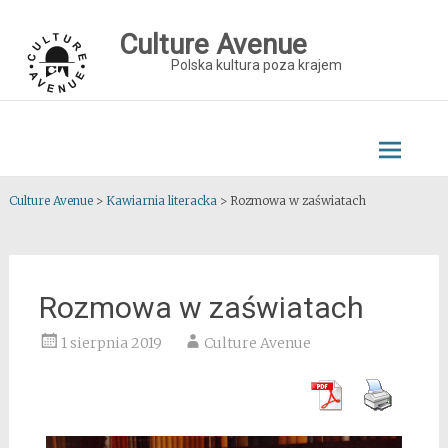
Skip
to
Culture Avenue
content
Polska kultura poza krajem
Culture Avenue
>
Kawiarnia literacka
>
Rozmowa w zaświatach
Rozmowa w zaświatach
1 sierpnia 2019
Culture Avenue