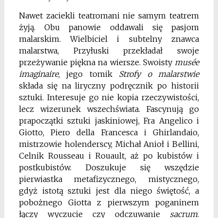
Nawet zaciekli teatromani nie samym teatrem
żyją. Obu panowie oddawali się pasjom
malarskim. Wielbiciel i subtelny znawca
malarstwa, Przyłuski przekładał swoje
przeżywanie piękna na wiersze. Swoisty
musée
imaginaire
, jego tomik
Strofy o malarstwie
składa się na liryczny podręcznik po historii
sztuki. Interesuje go nie kopia rzeczywistości,
lecz wizerunek wszechświata. Fascynują go
prapoczątki sztuki jaskiniowej, Fra Angelico i
Giotto, Piero della Francesca i Ghirlandaio,
mistrzowie holenderscy, Michał Anioł i Bellini,
Celnik Rousseau i Rouault, aż po kubistów i
postkubistów. Doszukuje się wszędzie
pierwiastka metafizycznego, mistycznego,
gdyż istotą sztuki jest dla niego świętość, a
pobożnego Giotta z pierwszym poganinem
łączy wyczucie czy odczuwanie
sacrum
.