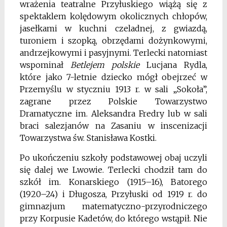
wrażenia teatralne Przyłuskiego wiążą się z
spektaklem kolędowym okolicznych chłopów,
jasełkami w kuchni czeladnej, z gwiazdą,
turoniem i szopką, obrzędami dożynkowymi,
andrzejkowymi i pasyjnymi. Terlecki natomiast
wspominał
Betlejem polskie
Lucjana Rydla,
które jako 7-letnie dziecko mógł obejrzeć w
Przemyślu w styczniu 1913 r. w sali „Sokoła”,
zagrane przez Polskie Towarzystwo
Dramatyczne im. Aleksandra Fredry lub w sali
braci salezjanów na Zasaniu w inscenizacji
Towarzystwa św. Stanisława Kostki.
Po ukończeniu szkoły podstawowej obaj uczyli
się dalej we Lwowie. Terlecki chodził tam do
szkół im. Konarskiego (1915–16), Batorego
(1920–24) i Długosza, Przyłuski od 1919 r. do
gimnazjum matematyczno-przyrodniczego
przy Korpusie Kadetów, do którego wstąpił. Nie