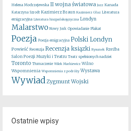
II wojna światowa
Kanada
Helena Modrzejewska
Jazz
Kazimierz Braun
Literatura
Katarzyna Szrodt
Kazimierz Głaz
Londyn
emigracyjna
Literatura hiszpańskojęzyczna
Malarstwo
Opowiadanie
Plakat
Nowy Jork
Poezja
Polski Londyn
Poezja emigracyjna
Recenzja ksiązki
Powieść
Rzeźba
Recenzja
Rysunek
Salon Poezji Muzyki i Teatru
Teatr spełnionych nadziei
Toronto
Wilno
Tłumaczenie
Wilek Markiewicz
Wystawa
Wspomnienia
Wspomnienia z podróży
Wywiad
Zygmunt Wojski
Ostatnie wpisy