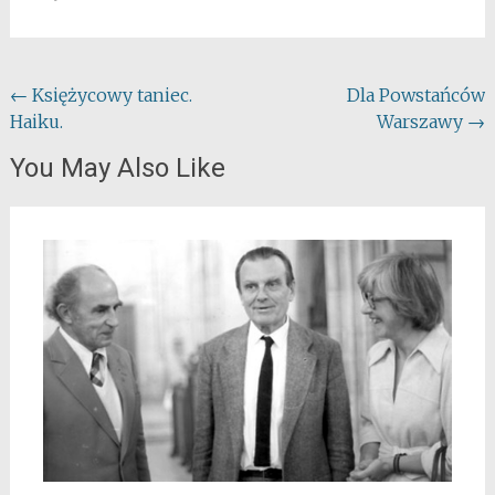
Post
←
Księżycowy taniec.
Dla Powstańców
Haiku.
Warszawy
→
navigation
You May Also Like