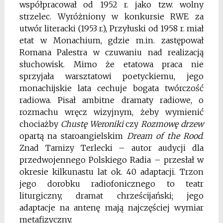
współpracował od 1952 r. jako tzw. wolny
strzelec. Wyróżniony w konkursie RWE za
utwór literacki (1953 r.), Przyłuski od 1958 r. miał
etat w Monachium, gdzie m.in. zastępował
Romana Palestra w czuwaniu nad realizacją
słuchowisk. Mimo że etatowa praca nie
sprzyjała warsztatowi poetyckiemu, jego
monachijskie lata cechuje bogata twórczość
radiowa. Pisał ambitne dramaty radiowe, o
rozmachu wręcz wizyjnym, żeby wymienić
chociażby
Chust
ę
Weroniki
czy
Rozmow
ę
drzew
opartą na staroangielskim
Dream of the Rood
.
Znad Tamizy Terlecki – autor audycji dla
przedwojennego Polskiego Radia – przesłał w
okresie kilkunastu lat ok. 40 adaptacji. Trzon
jego dorobku radiofonicznego to teatr
liturgiczny, dramat chrześcijański; jego
adaptacje na antenę mają najczęściej wymiar
metafizyczny.