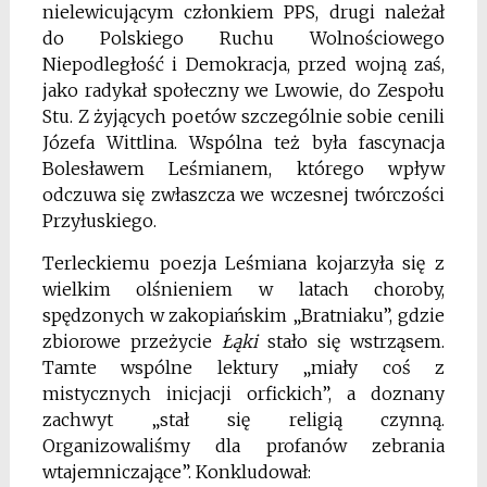
nielewicującym członkiem PPS, drugi należał
do Polskiego Ruchu Wolnościowego
Niepodległość i Demokracja, przed wojną zaś,
jako radykał społeczny we Lwowie, do Zespołu
Stu. Z żyjących poetów szczególnie sobie cenili
Józefa Wittlina. Wspólna też była fascynacja
Bolesławem Leśmianem, którego wpływ
odczuwa się zwłaszcza we wczesnej twórczości
Przyłuskiego.
Terleckiemu poezja Leśmiana kojarzyła się z
wielkim olśnieniem w latach choroby,
spędzonych w zakopiańskim „Bratniaku”, gdzie
zbiorowe przeżycie
Ł
ą
ki
stało się wstrząsem.
Tamte wspólne lektury „miały coś z
mistycznych inicjacji orfickich”, a doznany
zachwyt „stał się religią czynną.
Organizowaliśmy dla profanów zebrania
wtajemniczające”. Konkludował: