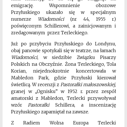
emigrację. Wspomnienie obozowe
Przyłuskiego ukazało się w specjalnym
numerze
Wiadomo
ś
ci
(nr 44, 1955 r.)
poświęconym Schillerowi, a zainicjowanym i
zredagowanym przez Terleckiego.
Już po przybyciu Przyłuskiego do Londynu,
obaj panowie spotykali się w teatrze, na łamach
Wiadomo
ś
ci
, w siedzibie Związku Pisarzy
Polskich na Obczyźnie. Żona Terleckiego, Tola
Korian, niejednokrotnie koncertowała w
Mabledon Park, gdzie Przyłuski kierował
świetlicą. W recenzji z
Pastorałki małoszowskiej
,
granej w „Ognisku” w 1952 r. przez zespół
amatorski z Mabledon, Terlecki przywoływał
wzór
Pastorałki
Schillera, a inscenizację
Przyłuskiego zapamiętał na zawsze.
Z Radiem Wolna Europa Terlecki