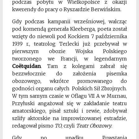
podczas pobytu w Wielkopolsce z okazji
kwerendy do pracy o Ryszardzie Berwińskim.
Gdy podczas kampanii wrześniowej, walcząc
pod komendą generała Kleeberga, poeta został
wzięty do niewoli pod Kockiem 7 października
1939 r., teatrolog Terlecki już przebywał w
pierwszym obozie Wojska Polskiego
tworzonego we Francji, w legendarnym
Co
ë
tquidan
. Tam z kolegami zabrał się
bezzwłocznie do założenia pisemka
obozowego, wkrótce promowanego do
godności organu całych Polskich Sił Zbrojnych.
W tym samym czasie w Oflagu VII A w Murnau,
Przyłuski angażował się w zakładanie teatru
amatorskiego, pisał sztuki i rewie, zdobywał
szlify aktorskie na improwizowanej estradzie,
redagował pismo
TO
, czyli
Teatr Obozowy
.
Gdy po upadku Powstania