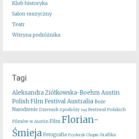
Klub historyka
Salon muzyczny
Teatr
Witryna podróżnika
Tagi
Aleksandra Ziółkowska-Boehm
Austin
Australia
Polish Film Festival
Boże
Narodzenie
Festiwal Polskich
Dziennik z podróży
Esej
Florian-
Film
Filmów w Austin
Śmieja
Fotografia
Grafika
Fryderyk Chopin