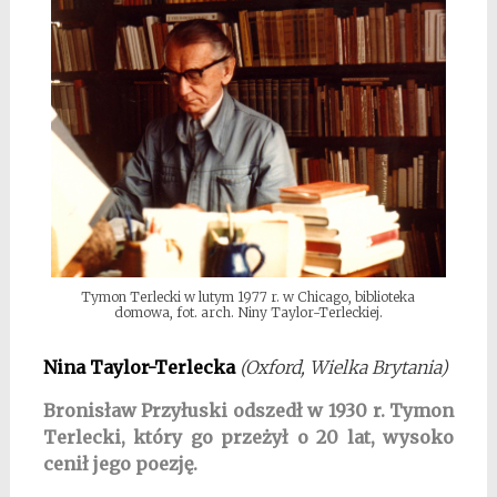
Tymon Terlecki w lutym 1977 r. w Chicago, biblioteka
domowa, fot. arch. Niny Taylor-Terleckiej.
Nina Taylor-Terlecka
(Oxford, Wielka Brytania)
Bronisław Przyłuski odszedł w 1930 r. Tymon
Terlecki, który go prze
ż
ył o 20 lat, wysoko
cenił jego poezj
ę
.