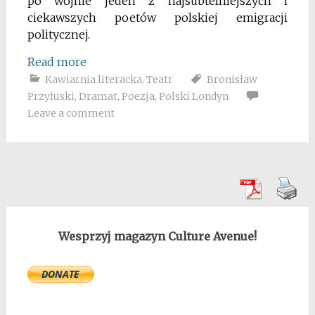
po wojnie jeden z najsubtelniejszych i
ciekawszych poetów polskiej emigracji
politycznej.
Read more
Kawiarnia literacka
,
Teatr
Bronisław
Przyłuski
,
Dramat
,
Poezja
,
Polski Londyn
Leave a comment
Wesprzyj magazyn Culture Avenue!