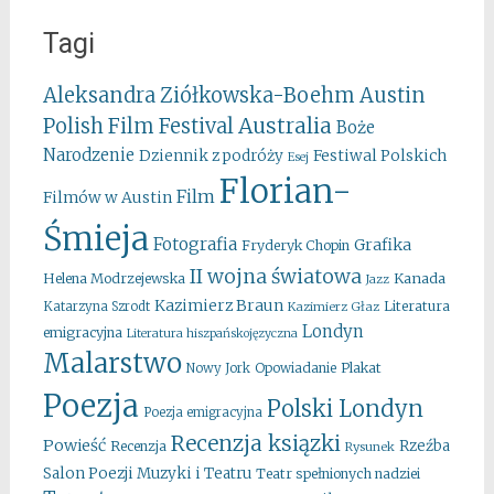
Tagi
Aleksandra Ziółkowska-Boehm
Austin
Australia
Polish Film Festival
Boże
Narodzenie
Festiwal Polskich
Dziennik z podróży
Esej
Florian-
Film
Filmów w Austin
Śmieja
Fotografia
Grafika
Fryderyk Chopin
II wojna światowa
Kanada
Helena Modrzejewska
Jazz
Kazimierz Braun
Literatura
Katarzyna Szrodt
Kazimierz Głaz
Londyn
emigracyjna
Literatura hiszpańskojęzyczna
Malarstwo
Opowiadanie
Plakat
Nowy Jork
Poezja
Polski Londyn
Poezja emigracyjna
Recenzja ksiązki
Powieść
Rzeźba
Recenzja
Rysunek
Salon Poezji Muzyki i Teatru
Teatr spełnionych nadziei