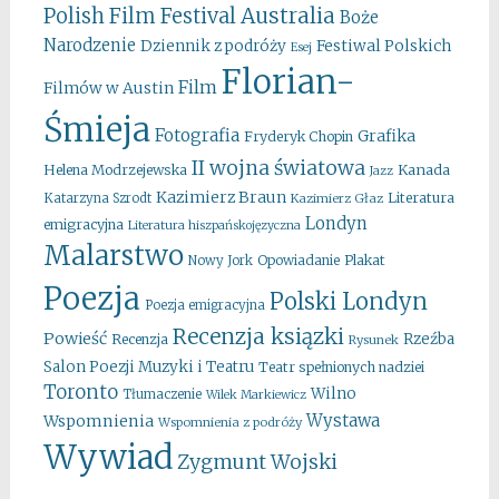
Australia
Polish Film Festival
Boże
Narodzenie
Festiwal Polskich
Dziennik z podróży
Esej
Florian-
Film
Filmów w Austin
Śmieja
Fotografia
Grafika
Fryderyk Chopin
II wojna światowa
Kanada
Helena Modrzejewska
Jazz
Kazimierz Braun
Literatura
Katarzyna Szrodt
Kazimierz Głaz
Londyn
emigracyjna
Literatura hiszpańskojęzyczna
Malarstwo
Opowiadanie
Plakat
Nowy Jork
Poezja
Polski Londyn
Poezja emigracyjna
Recenzja ksiązki
Powieść
Rzeźba
Recenzja
Rysunek
Salon Poezji Muzyki i Teatru
Teatr spełnionych nadziei
Toronto
Wilno
Tłumaczenie
Wilek Markiewicz
Wystawa
Wspomnienia
Wspomnienia z podróży
Wywiad
Zygmunt Wojski