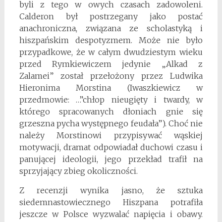
byli z tego w owych czasach zadowoleni.
Calderon był postrzegany jako postać
anachroniczna, związana ze scholastyką i
hiszpańskim despotyzmem. Może nie było
przypadkowe, że w całym dwudziestym wieku
przed Rymkiewiczem jedynie „Alkad z
Zalamei” został przełożony przez Ludwika
Hieronima Morstina (Iwaszkiewicz w
przedmowie: …”chłop nieugięty i twardy, w
którego spracowanych dłoniach gnie się
grzeszna pycha występnego feudała”). Choć nie
należy Morstinowi przypisywać wąskiej
motywacji, dramat odpowiadał duchowi czasu i
panującej ideologii, jego przekład trafił na
sprzyjający zbieg okoliczności.
Z recenzji wynika jasno, że sztuka
siedemnastowiecznego Hiszpana potrafiła
jeszcze w Polsce wyzwalać napięcia i obawy.