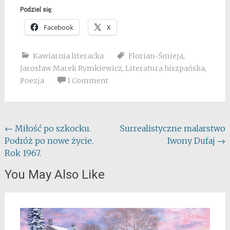
Podziel się:
Facebook
X
Kawiarnia literacka
Florian-Śmieja
,
Jarosław Marek Rymkiewicz
,
Literatura hiszpańska
,
Poezja
1 Comment
Post
←
Miłość po szkocku.
Surrealistyczne malarstwo
Podróż po nowe życie.
Iwony Dufaj
→
navigation
Rok 1967.
You May Also Like