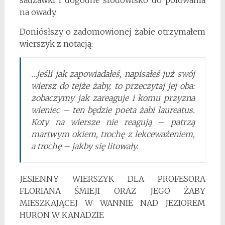
sadzawki i dogodne środowisko do polowania
na owady.
Doniósłszy o zadomowionej żabie otrzymałem
wierszyk z notacją:
…jeśli jak zapowiadałeś, napisałeś już swój
wiersz do tejże żaby, to przeczytaj jej oba:
zobaczymy jak zareaguje i komu przyzna
wieniec – ten będzie poeta żabi laureatus.
Koty na wiersze nie reagują – patrzą
martwym okiem, trochę z lekceważeniem,
a trochę – jakby się litowały.
JESIENNY WIERSZYK DLA PROFESORA
FLORIANA ŚMIEJI ORAZ JEGO ŻABY
MIESZKAJĄCEJ W WANNIE NAD JEZIOREM
HURON W KANADZIE