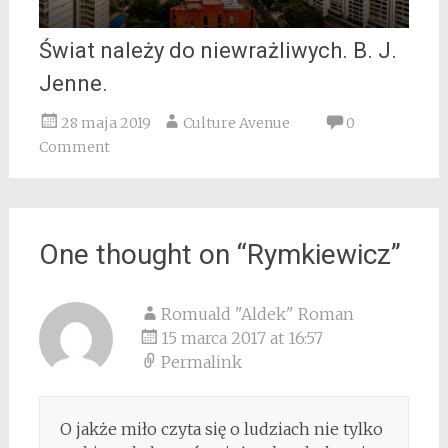
Świat należy do niewrażliwych. B. J.
Jenne.
28 maja 2019
Culture Avenue
0
Comment
One thought on “
Rymkiewicz
”
Romuald "Aldek" Roman
15 marca 2017 at 16:57
Permalink
O jakże miło czyta się o ludziach nie tylko