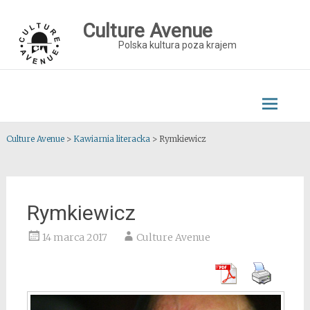
Skip
to
Culture Avenue
content
Polska kultura poza krajem
Culture Avenue
>
Kawiarnia literacka
>
Rymkiewicz
Rymkiewicz
14 marca 2017
Culture Avenue