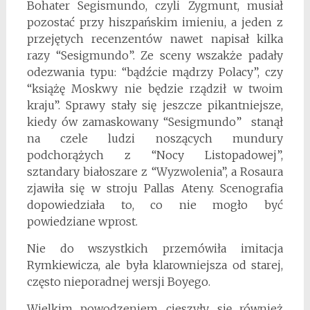
Bohater Segismundo, czyli Zygmunt, musiał
pozostać przy hiszpańskim imieniu, a jeden z
przejętych recenzentów nawet napisał kilka
razy “Sesigmundo”. Ze sceny wszakże padały
odezwania typu: “bądźcie mądrzy Polacy”, czy
“książę Moskwy nie będzie rządził w twoim
kraju”. Sprawy stały się jeszcze pikantniejsze,
kiedy ów zamaskowany “Sesigmundo” stanął
na czele ludzi noszących mundury
podchorążych z “Nocy Listopadowej”,
sztandary białoszare z “Wyzwolenia”, a Rosaura
zjawiła się w stroju Pallas Ateny. Scenografia
dopowiedziała to, co nie mogło być
powiedziane wprost.
Nie do wszystkich przemówiła imitacja
Rymkiewicza, ale była klarowniejsza od starej,
często nieporadnej wersji Boyego.
Wielkim powodzeniem cieszyły się również