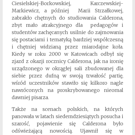
Ciesielskiej-Borkowskiej, Karczewskiej-
Markiewicz, a później Marii Strzałkowej,
zabrakło chętnych do studiowania Calderona,
zbyt mało atrakcyjnego dla pedagogów i
studentów zachęcanych usilnie do zajmowania
się postaciami i tematyką bardziej współczesną
i chętniej widzianą przez miarodajne koła.
Kiedy w roku 2000 w Katowicach odbył się
zjazd z okazji rocznicy Calderona, jak na ironię
urządzonego w okrągłej sali zbudowanej dla
siebie przez dufną w swoją trwałość partię,
wśród uczestników stawiło się kilkoro nagle
nawróconych na proskrybowanego nieomal
dawniej pisarza.
Także na scenach polskich, na których
panowała w latach siedemdziesiątych posucha i
szarość, pojawienie się Calderona było
odświeżającą nowością. Ujawnił się w