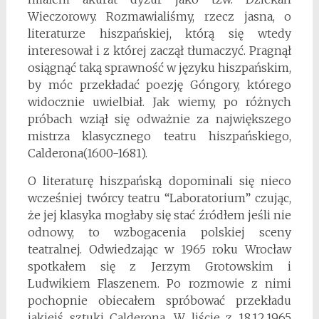
Wieczorowy. Rozmawialiśmy, rzecz jasna, o
literaturze hiszpańskiej, którą się wtedy
interesował i z której zaczął tłumaczyć. Pragnął
osiągnąć taką sprawność w języku hiszpańskim,
by móc przekładać poezję Góngory, którego
widocznie uwielbiał. Jak wiemy, po różnych
próbach wziął się odważnie za największego
mistrza klasycznego teatru hiszpańskiego,
Calderona(1600-1681).
O literaturę hiszpańską dopominali się nieco
wcześniej twórcy teatru “Laboratorium” czując,
że jej klasyka mogłaby się stać źródłem jeśli nie
odnowy, to wzbogacenia polskiej sceny
teatralnej. Odwiedzając w 1965 roku Wrocław
spotkałem się z Jerzym Grotowskim i
Ludwikiem Flaszenem. Po rozmowie z nimi
pochopnie obiecałem spróbować przekładu
jakiejś sztuki Calderona. W liście z 18.12.1965