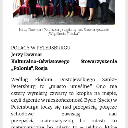
Jerzy Downar (Petersburg) z gitarą, fot. Stowarzyszenie
„Wspólnota Polska”.
POLACY W PETERSBURGU
Jerzy Downar
Kulturalno-Oświatowego Stowarzyszenia
„Polonia”, Rosja
Według Fiodora Dostojewskiego Sankt-
Petersburg to „miasto umyślne”. Ono ma
cztery wymiary, czwarty to kropka na mapie,
czyli dążenie w nieskończoność. Bycie (życie) w
Petersburgu toczy się nad przepaścią, poręcze
schodowe zawisają nad
przepaścią matematyczną, bo miasto to
matematyczne, bo miasto to – widmo, które