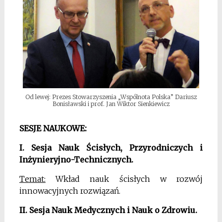
Od lewej: Prezes Stowarzyszenia „Wspólnota Polska” Dariusz
Bonisławski i prof. Jan Wiktor Sienkiewicz
SESJE NAUKOWE:
I. Sesja Nauk Ścisłych, Przyrodniczych i
Inżynieryjno-Technicznych.
Temat:
Wkład nauk ścisłych w rozwój
innowacyjnych rozwiązań.
II. Sesja Nauk Medycznych i Nauk o Zdrowiu.