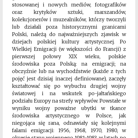
stosowanej i nowych mediów, fotografików
oraz krytyków sztuki, marszandów,
kolekcjonerów i muzealników, którzy tworzyli
lub działali poza historycznymi granicami
Polski, należą do najważniejszych zjawisk w
dziejach polskiej kultury artystycznej. Po
Wielkiej Emigracji (w większości do Francji) z
pierwszej połowy XIX wieku, polskie
środowiska poza Polską: na emigracji; na
obczyźnie lub na wychodźstwie (każde z tych
pojęć jest dzisiaj inaczej definiowane), zaczęły
kształtować się po wybuchu drugiej wojny
światowej i na wskutek po-jałtańskiego
podziału Europy na strefy wpływów. Powstałe w
wyniku wojny poważne ubytki w tkance
środowiska artystycznego w Polsce, jak
niegojąca się rana, odnawiały się kolejnymi
falami emigracji: 1956, 1968, 1970, 1980, w
okresie stanu wojennego 1981-1983, w latach po