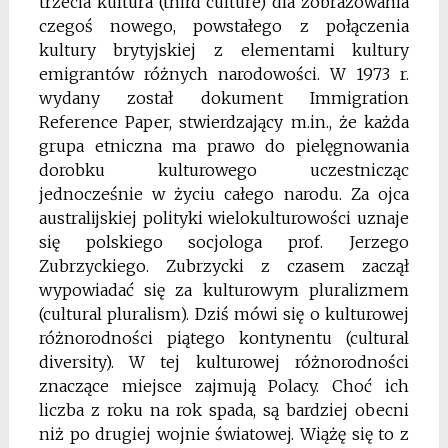
trzecia kultura (third culture) dla zobrazowania
czegoś nowego, powstałego z połączenia
kultury brytyjskiej z elementami kultury
emigrantów różnych narodowości. W 1973 r.
wydany został dokument Immigration
Reference Paper, stwierdzający m.in., że każda
grupa etniczna ma prawo do pielęgnowania
dorobku kulturowego uczestnicząc
jednocześnie w życiu całego narodu. Za ojca
australijskiej polityki wielokulturowości uznaje
się polskiego socjologa prof. Jerzego
Zubrzyckiego. Zubrzycki z czasem zaczął
wypowiadać się za kulturowym pluralizmem
(cultural pluralism). Dziś mówi się o kulturowej
różnorodności piątego kontynentu (cultural
diversity). W tej kulturowej różnorodności
znaczące miejsce zajmują Polacy. Choć ich
liczba z roku na rok spada, są bardziej obecni
niż po drugiej wojnie światowej. Wiążę się to z