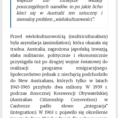
większe lub mniejsze wkłady
poszczególnych narodów. to po jakie licho
kleci się w Australii ten sztuczny i
nierealny problem „wielokulturowości”.
Przed wielokulturowością (multriculturalism)
była asymilacja (assimilation), która okazała się
trudna. Australia, zagrożona japońską inwazją,
słaba militarnie, politycznie i ekonomicznie
przystąpiła tuż po drugiej wojnie światowej do
realizacji programu emigracyjnego.
Społeczeństwo jednak z niechęcią podchodziło
do New Australians, których tylko w latach
1945-1965 przybyło dwa miliony. W 1959 r.
podczas dorocznej Konwencji Obywatelskiej
(Australian Citizenship Convention) w
Canberze padło słowo „integracja”
(integration). W 1963 r. pojawiło się określenie