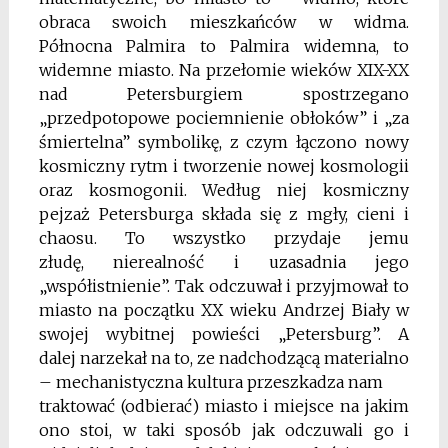
obraca swoich mieszkańców w widma.
Północna Palmira to Palmira widemna, to
widemne miasto. Na przełomie wieków XIX-XX
nad Petersburgiem spostrzegano
„przedpotopowe pociemnienie obłoków” i „za
śmiertelna” symbolikę, z czym łączono nowy
kosmiczny rytm i tworzenie nowej kosmologii
oraz kosmogonii. Według niej kosmiczny
pejzaż Petersburga składa się z mgły, cieni i
chaosu. To wszystko przydaje jemu
złudę, nierealność i uzasadnia jego
„współistnienie”. Tak odczuwał i przyjmował to
miasto na początku XX wieku Andrzej Biały w
swojej wybitnej powieści „Petersburg”. A
dalej narzekał na to, ze nadchodzącą materialno
– mechanistyczna kultura przeszkadza nam
traktować (odbierać) miasto i miejsce na jakim
ono stoi, w taki sposób jak odczuwali go i