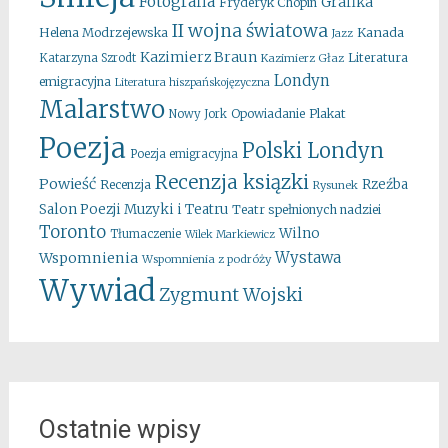
Fotografia
Grafika
Fryderyk Chopin
II wojna światowa
Kanada
Helena Modrzejewska
Jazz
Kazimierz Braun
Literatura
Katarzyna Szrodt
Kazimierz Głaz
Londyn
emigracyjna
Literatura hiszpańskojęzyczna
Malarstwo
Opowiadanie
Plakat
Nowy Jork
Poezja
Polski Londyn
Poezja emigracyjna
Recenzja ksiązki
Powieść
Rzeźba
Recenzja
Rysunek
Salon Poezji Muzyki i Teatru
Teatr spełnionych nadziei
Toronto
Wilno
Tłumaczenie
Wilek Markiewicz
Wystawa
Wspomnienia
Wspomnienia z podróży
Wywiad
Zygmunt Wojski
Ostatnie wpisy