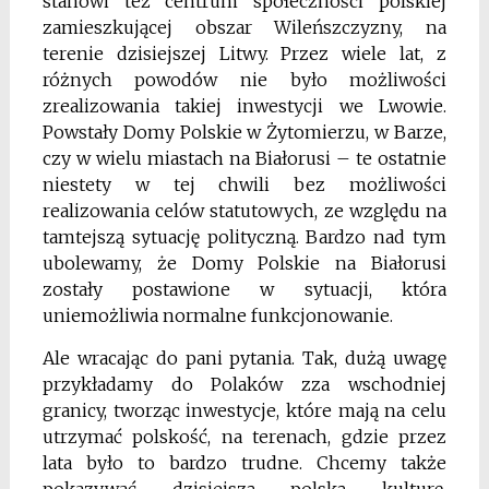
stanowi też centrum społeczności polskiej
zamieszkującej obszar Wileńszczyzny, na
terenie dzisiejszej Litwy. Przez wiele lat, z
różnych powodów nie było możliwości
zrealizowania takiej inwestycji we Lwowie.
Powstały Domy Polskie w Żytomierzu, w Barze,
czy w wielu miastach na Białorusi – te ostatnie
niestety w tej chwili bez możliwości
realizowania celów statutowych, ze względu na
tamtejszą sytuację polityczną. Bardzo nad tym
ubolewamy, że Domy Polskie na Białorusi
zostały postawione w sytuacji, która
uniemożliwia normalne funkcjonowanie.
Ale wracając do pani pytania. Tak, dużą uwagę
przykładamy do Polaków zza wschodniej
granicy, tworząc inwestycje, które mają na celu
utrzymać polskość, na terenach, gdzie przez
lata było to bardzo trudne. Chcemy także
pokazywać dzisiejszą polską kulturę,