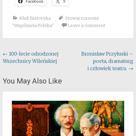
Facebook
X
Klub historyka
Stowarzyszenie
"Wspólnota Polska"
Leave a comment
Post
←
100-lecie odrodzonej
Bronisław Przyłuski –
Wszechnicy Wileńskiej
poeta, dramaturg
navigation
i człowiek teatru.
→
You May Also Like