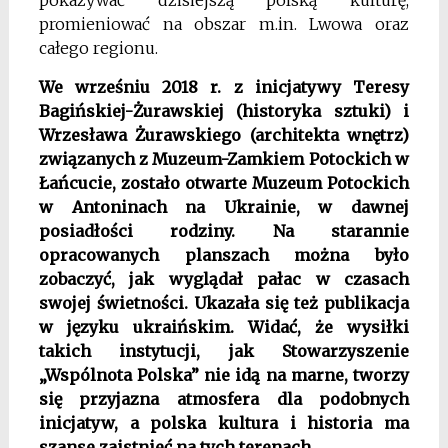
promieniować na obszar m.in. Lwowa oraz
całego regionu.
We wrześniu 2018 r. z inicjatywy Teresy
Bagińskiej-Żurawskiej (historyka sztuki) i
Wrzesława Żurawskiego (architekta wnętrz)
związanych z Muzeum-Zamkiem Potockich w
Łańcucie, zostało otwarte Muzeum Potockich
w Antoninach na Ukrainie, w dawnej
posiadłości rodziny. Na starannie
opracowanych planszach można było
zobaczyć, jak wyglądał pałac w czasach
swojej świetności. Ukazała się też publikacja
w języku ukraińskim. Widać, że wysiłki
takich instytucji, jak Stowarzyszenie
„Wspólnota Polska” nie idą na marne, tworzy
się przyjazna atmosfera dla podobnych
inicjatyw, a polska kultura i historia ma
szanse zaistnieć na tych terenach.