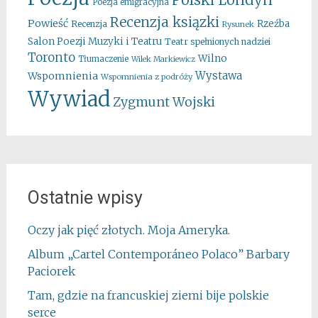
Polski Londyn
Poezja emigracyjna
Recenzja ksiązki
Powieść
Rzeźba
Recenzja
Rysunek
Salon Poezji Muzyki i Teatru
Teatr spełnionych nadziei
Toronto
Wilno
Tłumaczenie
Wilek Markiewicz
Wystawa
Wspomnienia
Wspomnienia z podróży
Wywiad
Zygmunt Wojski
Ostatnie wpisy
Oczy jak pięć złotych. Moja Ameryka.
Album „Cartel Contemporáneo Polaco” Barbary
Paciorek
Tam, gdzie na francuskiej ziemi bije polskie
serce