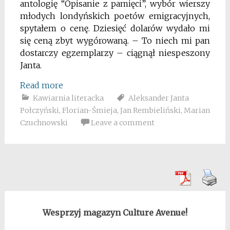
antologię “Opisanie z pamięci”, wybór wierszy
młodych londyńskich poetów emigracyjnych,
spytałem o cenę. Dziesięć dolarów wydało mi
się ceną zbyt wygórowaną. – To niech mi pan
dostarczy egzemplarzy – ciągnął niespeszony
Janta.
Read more
Kawiarnia literacka
Aleksander Janta
Połczyński
,
Florian-Śmieja
,
Jan Rembieliński
,
Marian
Czuchnowski
Leave a comment
Wesprzyj magazyn Culture Avenue!