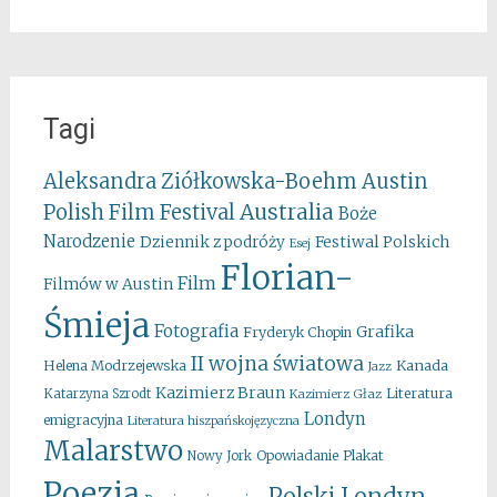
Tagi
Aleksandra Ziółkowska-Boehm
Austin
Australia
Polish Film Festival
Boże
Narodzenie
Festiwal Polskich
Dziennik z podróży
Esej
Florian-
Film
Filmów w Austin
Śmieja
Fotografia
Grafika
Fryderyk Chopin
II wojna światowa
Kanada
Helena Modrzejewska
Jazz
Kazimierz Braun
Literatura
Katarzyna Szrodt
Kazimierz Głaz
Londyn
emigracyjna
Literatura hiszpańskojęzyczna
Malarstwo
Opowiadanie
Plakat
Nowy Jork
Poezja