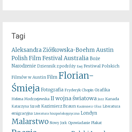
Tagi
Aleksandra Ziółkowska-Boehm
Austin
Australia
Polish Film Festival
Boże
Narodzenie
Festiwal Polskich
Dziennik z podróży
Esej
Florian-
Film
Filmów w Austin
Śmieja
Fotografia
Grafika
Fryderyk Chopin
II wojna światowa
Kanada
Helena Modrzejewska
Jazz
Kazimierz Braun
Literatura
Katarzyna Szrodt
Kazimierz Głaz
Londyn
emigracyjna
Literatura hiszpańskojęzyczna
Malarstwo
Opowiadanie
Plakat
Nowy Jork