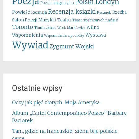
Poezja
Polski Londyn
Poezja emigracyjna
Recenzja ksiązki
Powieść
Rzeźba
Recenzja
Rysunek
Salon Poezji Muzyki i Teatru
Teatr spełnionych nadziei
Toronto
Wilno
Tłumaczenie
Wilek Markiewicz
Wystawa
Wspomnienia
Wspomnienia z podróży
Wywiad
Zygmunt Wojski
Ostatnie wpisy
Oczy jak pięć złotych. Moja Ameryka.
Album „Cartel Contemporáneo Polaco” Barbary
Paciorek
Tam, gdzie na francuskiej ziemi bije polskie
serce