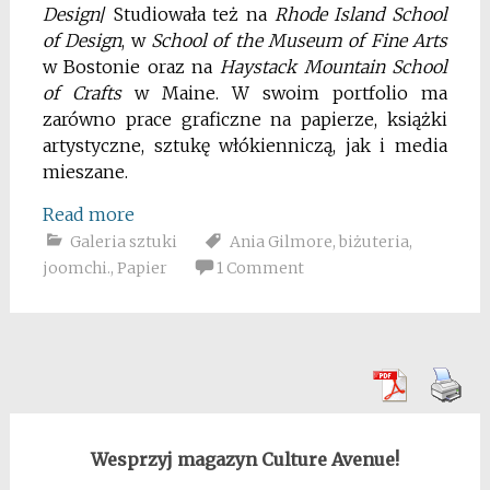
Design
/ Studiowała też na
Rhode Island School
of Design
, w
School of the Museum of Fine Arts
w Bostonie oraz na
Haystack Mountain School
of Crafts
w Maine. W swoim portfolio ma
zarówno prace graficzne na papierze, książki
artystyczne, sztukę włókienniczą, jak i media
mieszane.
Read more
Galeria sztuki
Ania Gilmore
,
biżuteria
,
joomchi.
,
Papier
1 Comment
Wesprzyj magazyn Culture Avenue!