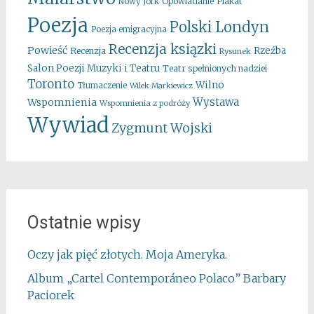
Opowiadanie
Plakat
Nowy Jork
Poezja
Polski Londyn
Poezja emigracyjna
Recenzja ksiązki
Powieść
Rzeźba
Recenzja
Rysunek
Salon Poezji Muzyki i Teatru
Teatr spełnionych nadziei
Toronto
Wilno
Tłumaczenie
Wilek Markiewicz
Wystawa
Wspomnienia
Wspomnienia z podróży
Wywiad
Zygmunt Wojski
Ostatnie wpisy
Oczy jak pięć złotych. Moja Ameryka.
Album „Cartel Contemporáneo Polaco” Barbary
Paciorek