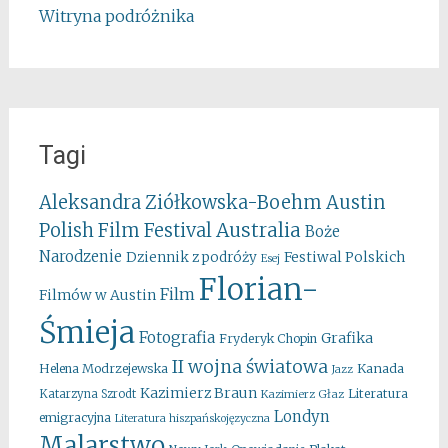
Witryna podróżnika
Tagi
Aleksandra Ziółkowska-Boehm
Austin
Australia
Polish Film Festival
Boże
Narodzenie
Festiwal Polskich
Dziennik z podróży
Esej
Florian-
Film
Filmów w Austin
Śmieja
Fotografia
Grafika
Fryderyk Chopin
II wojna światowa
Kanada
Helena Modrzejewska
Jazz
Kazimierz Braun
Literatura
Katarzyna Szrodt
Kazimierz Głaz
Londyn
emigracyjna
Literatura hiszpańskojęzyczna
Malarstwo