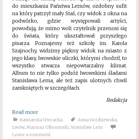
do mieszkania Państwa Lemów, ozdobny sufit
na który patrzył mały Staś, czy widok z okna na
podwórko, gdzie występowali artyści,
powodują, że mimo woli czytelnik przenosi się
do świata, który ukształtował przyszłego
pisarza. Poznajemy też szkołę im. Karola
Szajnochy, widzimy piękny widok na miasto z
jego klasy, lwowskie uliczki, którymi chodził, to
wszystko stwarza niepowtarzalny klimat.
Album to nie tylko podróż lwowskimi śladami
Stanisława Lema, ale też zapis ulotnych chwil
zamkniętych w szczegółach.
Redakcja
Read more
Kawiarnia literacka
Anna Gordijewska
,
Lwów
,
Mariusz Olbromski
,
Stanisław Lem
Leave a comment