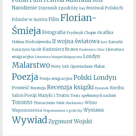
Boże
Narodzenie
Festiwal Polskich
Dziennik z podróży
Esej
Florian-
Film
Filmów w Austin
Śmieja
Fotografia
Grafika
Fryderyk Chopin
II wojna światowa
Kanada
Helena Modrzejewska
Jazz
Kazimierz Braun
Literatura
Katarzyna Szrodt
Kazimierz Głaz
Londyn
emigracyjna
Literatura hiszpańskojęzyczna
Malarstwo
Opowiadanie
Plakat
Nowy Jork
Poezja
Polski Londyn
Poezja emigracyjna
Recenzja ksiązki
Powieść
Rzeźba
Recenzja
Rysunek
Salon Poezji Muzyki i Teatru
Teatr spełnionych nadziei
Toronto
Wilno
Tłumaczenie
Wilek Markiewicz
Wystawa
Wspomnienia
Wspomnienia z podróży
Wywiad
Zygmunt Wojski