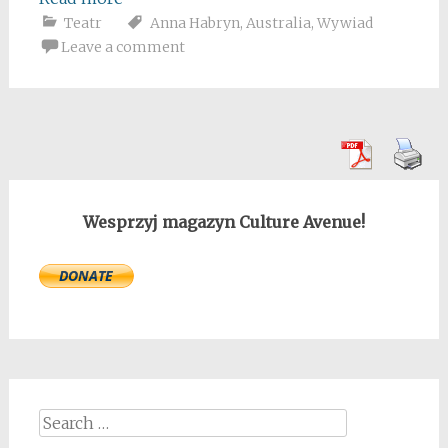
Teatr
Anna Habryn
,
Australia
,
Wywiad
Leave a comment
Wesprzyj magazyn Culture Avenue!
Search
for: