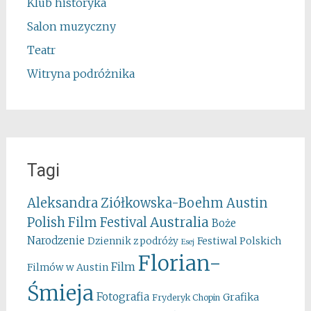
Klub historyka
Salon muzyczny
Teatr
Witryna podróżnika
Tagi
Aleksandra Ziółkowska-Boehm
Austin
Australia
Polish Film Festival
Boże
Narodzenie
Festiwal Polskich
Dziennik z podróży
Esej
Florian-
Film
Filmów w Austin
Śmieja
Fotografia
Grafika
Fryderyk Chopin