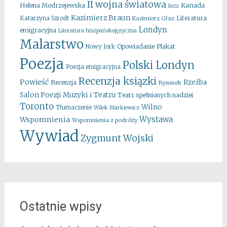
II wojna światowa
Kanada
Helena Modrzejewska
Jazz
Kazimierz Braun
Literatura
Katarzyna Szrodt
Kazimierz Głaz
Londyn
emigracyjna
Literatura hiszpańskojęzyczna
Malarstwo
Opowiadanie
Plakat
Nowy Jork
Poezja
Polski Londyn
Poezja emigracyjna
Recenzja ksiązki
Powieść
Rzeźba
Recenzja
Rysunek
Salon Poezji Muzyki i Teatru
Teatr spełnionych nadziei
Toronto
Wilno
Tłumaczenie
Wilek Markiewicz
Wystawa
Wspomnienia
Wspomnienia z podróży
Wywiad
Zygmunt Wojski
Ostatnie wpisy