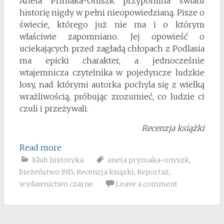
Aneta Primaka-Oniszk przypomina światu
historię nigdy w pełni nieopowiedzianą. Pisze o
świecie, którego już nie ma i o którym
właściwie zapomniano. Jej opowieść o
uciekających przed zagładą chłopach z Podlasia
ma epicki charakter, a jednocześnie
wtajemnicza czytelnika w pojedyncze ludzkie
losy, nad którymi autorka pochyla się z wielką
wrażliwością, próbując zrozumieć, co ludzie ci
czuli i przeżywali.
Recenzja książki
Read more
Klub historyka
aneta prymaka-onyszk
,
bieżeństwo 1915
,
Recenzja ksiązki
,
Reportaż
,
wydawnictwo czarne
Leave a comment