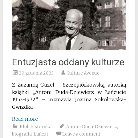
Entuzjasta oddany kulturze
20 grudnia 2023
Culture Avenue
Z Zuzanną Guzel – Szczepiórkowską, autorką
książki „Antoni Duda-Dziewierz w Łańcucie
1952-1972” – rozmawia Joanna Sokołowska-
Gwizdka.
Read more
Klub historyka
Antoni Duda-Dziewierz
,
biografia
,
Łańcut
Leave a comment