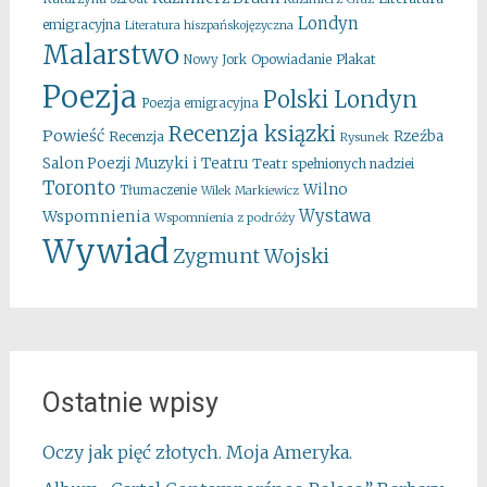
Londyn
emigracyjna
Literatura hiszpańskojęzyczna
Malarstwo
Opowiadanie
Plakat
Nowy Jork
Poezja
Polski Londyn
Poezja emigracyjna
Recenzja ksiązki
Powieść
Rzeźba
Recenzja
Rysunek
Salon Poezji Muzyki i Teatru
Teatr spełnionych nadziei
Toronto
Wilno
Tłumaczenie
Wilek Markiewicz
Wystawa
Wspomnienia
Wspomnienia z podróży
Wywiad
Zygmunt Wojski
Ostatnie wpisy
Oczy jak pięć złotych. Moja Ameryka.