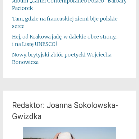
Album „Cartel Contemporáneo Polaco” Barbary
Paciorek
Tam, gdzie na francuskiej ziemi bije polskie
serce
Hej, od Krakowa jadę, w dalekie obce strony…
i na Listę UNESCO!
Nowy, brytyjski zbiór poetycki Wojciecha
Bonowicza
Redaktor: Joanna Sokolowska-
Gwizdka