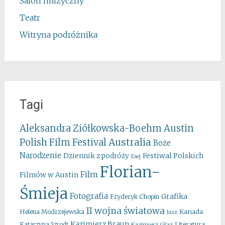
Salon muzyczny
Teatr
Witryna podróżnika
Tagi
Aleksandra Ziółkowska-Boehm
Austin
Australia
Polish Film Festival
Boże
Narodzenie
Festiwal Polskich
Dziennik z podróży
Esej
Florian-
Film
Filmów w Austin
Śmieja
Fotografia
Grafika
Fryderyk Chopin
II wojna światowa
Kanada
Helena Modrzejewska
Jazz
Kazimierz Braun
Literatura
Katarzyna Szrodt
Kazimierz Głaz