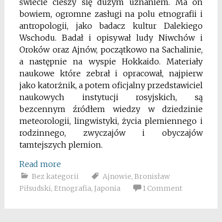
świecie cieszy się dużym uznaniem. Ma on
bowiem, ogromne zasługi na polu etnografii i
antropologii, jako badacz kultur Dalekiego
Wschodu. Badał i opisywał ludy Niwchów i
Oroków oraz Ajnów, początkowo na Sachalinie,
a następnie na wyspie Hokkaido. Materiały
naukowe które zebrał i opracował, najpierw
jako katorżnik, a potem oficjalny przedstawiciel
naukowych instytucji rosyjskich, są
bezcennym źródłem wiedzy w dziedzinie
meteorologii, lingwistyki, życia plemiennego i
rodzinnego, zwyczajów i obyczajów
tamtejszych plemion.
Read more
Bez kategorii
Ajnowie
,
Bronisław
Piłsudski
,
Etnografia
,
Japonia
1 Comment