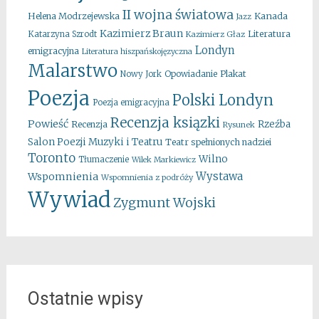
II wojna światowa
Kanada
Helena Modrzejewska
Jazz
Kazimierz Braun
Literatura
Katarzyna Szrodt
Kazimierz Głaz
Londyn
emigracyjna
Literatura hiszpańskojęzyczna
Malarstwo
Opowiadanie
Plakat
Nowy Jork
Poezja
Polski Londyn
Poezja emigracyjna
Recenzja ksiązki
Powieść
Rzeźba
Recenzja
Rysunek
Salon Poezji Muzyki i Teatru
Teatr spełnionych nadziei
Toronto
Wilno
Tłumaczenie
Wilek Markiewicz
Wystawa
Wspomnienia
Wspomnienia z podróży
Wywiad
Zygmunt Wojski
Ostatnie wpisy