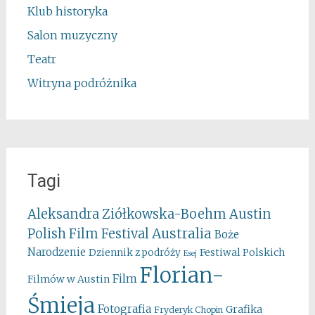
Klub historyka
Salon muzyczny
Teatr
Witryna podróżnika
Tagi
Aleksandra Ziółkowska-Boehm
Austin
Australia
Polish Film Festival
Boże
Narodzenie
Festiwal Polskich
Dziennik z podróży
Esej
Florian-
Film
Filmów w Austin
Śmieja
Fotografia
Grafika
Fryderyk Chopin