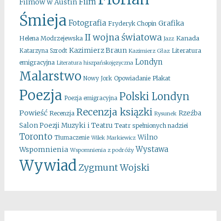
Film
Filmów w Austin
Śmieja
Fotografia
Grafika
Fryderyk Chopin
II wojna światowa
Kanada
Helena Modrzejewska
Jazz
Kazimierz Braun
Literatura
Katarzyna Szrodt
Kazimierz Głaz
Londyn
emigracyjna
Literatura hiszpańskojęzyczna
Malarstwo
Opowiadanie
Plakat
Nowy Jork
Poezja
Polski Londyn
Poezja emigracyjna
Recenzja ksiązki
Powieść
Rzeźba
Recenzja
Rysunek
Salon Poezji Muzyki i Teatru
Teatr spełnionych nadziei
Toronto
Wilno
Tłumaczenie
Wilek Markiewicz
Wystawa
Wspomnienia
Wspomnienia z podróży
Wywiad
Zygmunt Wojski