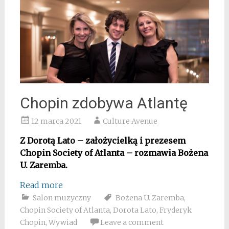
Chopin zdobywa Atlantę
12 marca 2021
Culture Avenue
Z Dorotą Lato – założycielką i prezesem
Chopin Society of Atlanta – rozmawia Bożena
U. Zaremba.
Read more
Salon muzyczny
Bożena U. Zaremba
,
Chopin Society of Atlanta
,
Dorota Lato
,
Fryderyk
Chopin
,
Wywiad
Leave a comment