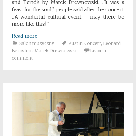
and Bartók by Marek Drewnowski. „It was a
feast for the soul,” people said after the concert.
„A wonderful cultural event – may there be
more like this!”
Read more
Salon muzyczny
Austin
,
Concert
,
Leonard
Bernstein
,
Marek Drewnowski
Leave a
comment