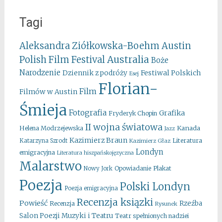
Tagi
Aleksandra Ziółkowska-Boehm
Austin
Australia
Polish Film Festival
Boże
Narodzenie
Festiwal Polskich
Dziennik z podróży
Esej
Florian-
Film
Filmów w Austin
Śmieja
Fotografia
Grafika
Fryderyk Chopin
II wojna światowa
Kanada
Helena Modrzejewska
Jazz
Kazimierz Braun
Literatura
Katarzyna Szrodt
Kazimierz Głaz
Londyn
emigracyjna
Literatura hiszpańskojęzyczna
Malarstwo
Opowiadanie
Plakat
Nowy Jork
Poezja
Polski Londyn
Poezja emigracyjna
Recenzja ksiązki
Powieść
Rzeźba
Recenzja
Rysunek
Salon Poezji Muzyki i Teatru
Teatr spełnionych nadziei