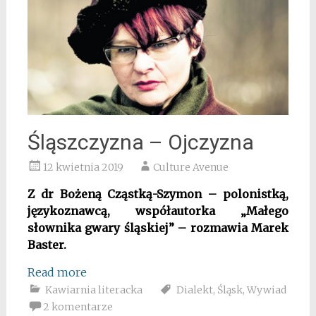
Śląszczyzna – Ojczyzna
12 kwietnia 2019
Culture Avenue
Z dr Bożeną Cząstką-Szymon – polonistką,
językoznawcą, współautorka „Małego
słownika gwary śląskiej” – rozmawia Marek
Baster.
Read more
Kawiarnia literacka
Dialekt
,
Śląsk
,
Wywiad
2 komentarze