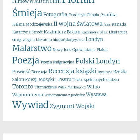
Film
Filmów w Austin
Śmieja
Fotografia
Grafika
Fryderyk Chopin
II wojna światowa
Kanada
Helena Modrzejewska
Jazz
Kazimierz Braun
Literatura
Katarzyna Szrodt
Kazimierz Głaz
Londyn
emigracyjna
Literatura hiszpańskojęzyczna
Malarstwo
Opowiadanie
Plakat
Nowy Jork
Poezja
Polski Londyn
Poezja emigracyjna
Recenzja ksiązki
Powieść
Rzeźba
Recenzja
Rysunek
Salon Poezji Muzyki i Teatru
Teatr spełnionych nadziei
Toronto
Wilno
Tłumaczenie
Wilek Markiewicz
Wystawa
Wspomnienia
Wspomnienia z podróży
Wywiad
Zygmunt Wojski