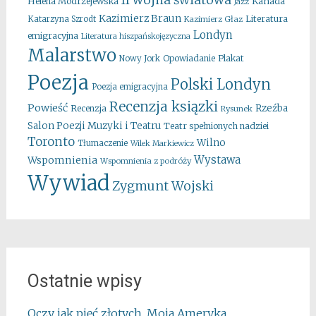
II wojna światowa
Kanada
Helena Modrzejewska
Jazz
Kazimierz Braun
Literatura
Katarzyna Szrodt
Kazimierz Głaz
Londyn
emigracyjna
Literatura hiszpańskojęzyczna
Malarstwo
Opowiadanie
Plakat
Nowy Jork
Poezja
Polski Londyn
Poezja emigracyjna
Recenzja ksiązki
Powieść
Rzeźba
Recenzja
Rysunek
Salon Poezji Muzyki i Teatru
Teatr spełnionych nadziei
Toronto
Wilno
Tłumaczenie
Wilek Markiewicz
Wystawa
Wspomnienia
Wspomnienia z podróży
Wywiad
Zygmunt Wojski
Ostatnie wpisy
Oczy jak pięć złotych. Moja Ameryka.