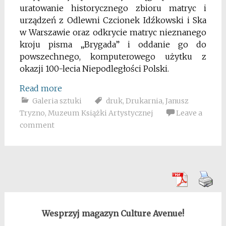
uratowanie historycznego zbioru matryc i
urządzeń z Odlewni Czcionek Idźkowski i Ska
w Warszawie oraz odkrycie matryc nieznanego
kroju pisma „Brygada” i oddanie go do
powszechnego, komputerowego użytku z
okazji 100-lecia Niepodległości Polski.
Read more
Galeria sztuki
druk
,
Drukarnia
,
Janusz
Tryzno
,
Muzeum Książki Artystycznej
Leave a
comment
Wesprzyj magazyn Culture Avenue!