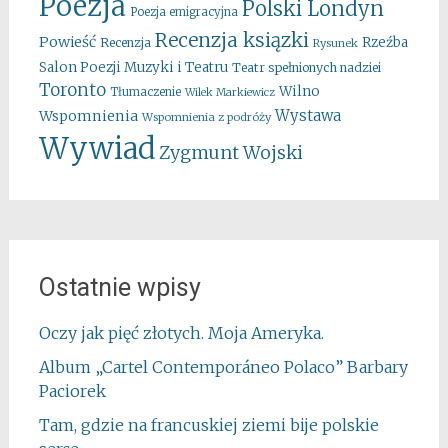
Poezja
Polski Londyn
Poezja emigracyjna
Recenzja ksiązki
Powieść
Rzeźba
Recenzja
Rysunek
Salon Poezji Muzyki i Teatru
Teatr spełnionych nadziei
Toronto
Wilno
Tłumaczenie
Wilek Markiewicz
Wystawa
Wspomnienia
Wspomnienia z podróży
Wywiad
Zygmunt Wojski
Ostatnie wpisy
Oczy jak pięć złotych. Moja Ameryka.
Album „Cartel Contemporáneo Polaco” Barbary
Paciorek
Tam, gdzie na francuskiej ziemi bije polskie