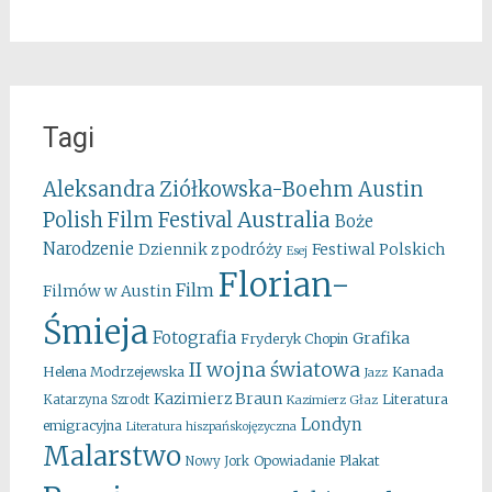
Tagi
Aleksandra Ziółkowska-Boehm
Austin
Australia
Polish Film Festival
Boże
Narodzenie
Festiwal Polskich
Dziennik z podróży
Esej
Florian-
Film
Filmów w Austin
Śmieja
Fotografia
Grafika
Fryderyk Chopin
II wojna światowa
Kanada
Helena Modrzejewska
Jazz
Kazimierz Braun
Literatura
Katarzyna Szrodt
Kazimierz Głaz
Londyn
emigracyjna
Literatura hiszpańskojęzyczna
Malarstwo
Opowiadanie
Plakat
Nowy Jork