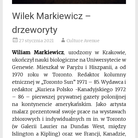
Wilek Markiewicz –
drzeworyty
27 stycznia 2021
Culture Avenue
Wiliam Markiewicz
, urodzony w Krakowie,
ukończył nauki biologiczne na Uniwersytecie w
Genewie. Mieszkał w Paryżu i Hiszpanii, a od
1970 roku w Toronto. Redaktor kolumny
etnicznej w „Toronto Sun” 1971 – 85. Wydawca i
redaktor „Kuriera Polsko -Kanadyjskiego 1972
– 86 – pierwszej prywatnej gazety polonijnej
na kontynencie amerykańskim. Jako artysta
malarz prezentował swoje prace na wystawach
zbiorowych i indywidualnych m in. w Toronto
(w Galerii Laurier na Dundas West, między
Islington a Kipling) oraz we Francji, Kanadzie,