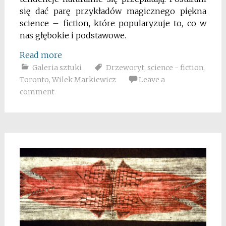
się dać parę przykładów magicznego piękna
science – fiction, które popularyzuje to, co w
nas głębokie i podstawowe.
Read more
Galeria sztuki
Drzeworyt
,
science - fiction
,
Toronto
,
Wilek Markiewicz
Leave a
comment