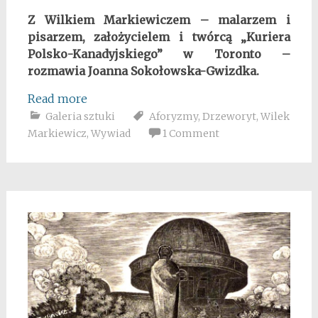
Z Wilkiem Markiewiczem – malarzem i
pisarzem, założycielem i twórcą „Kuriera
Polsko-Kanadyjskiego” w Toronto –
rozmawia Joanna Sokołowska-Gwizdka.
Read more
Galeria sztuki
Aforyzmy
,
Drzeworyt
,
Wilek
Markiewicz
,
Wywiad
1 Comment