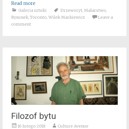
Read more
Galeria sztuki
Drzeworyt
,
Malarstwo
,
Rysunek
,
Toronto
,
Wilek Markiewicz
Leave a
comment
Filozof bytu
16 lutego 2018
Culture Avenue