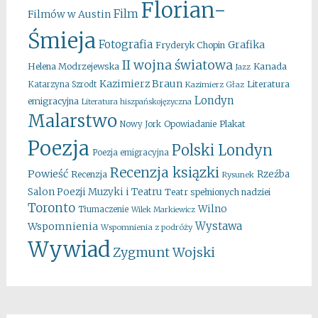
Florian-
Film
Filmów w Austin
Śmieja
Fotografia
Grafika
Fryderyk Chopin
II wojna światowa
Kanada
Helena Modrzejewska
Jazz
Kazimierz Braun
Literatura
Katarzyna Szrodt
Kazimierz Głaz
Londyn
emigracyjna
Literatura hiszpańskojęzyczna
Malarstwo
Opowiadanie
Plakat
Nowy Jork
Poezja
Polski Londyn
Poezja emigracyjna
Recenzja ksiązki
Powieść
Rzeźba
Recenzja
Rysunek
Salon Poezji Muzyki i Teatru
Teatr spełnionych nadziei
Toronto
Wilno
Tłumaczenie
Wilek Markiewicz
Wystawa
Wspomnienia
Wspomnienia z podróży
Wywiad
Zygmunt Wojski