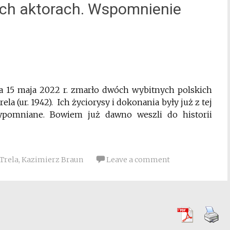
ch aktorach. Wspomnienie
a 15 maja 2022 r. zmarło dwóch wybitnych polskich
ela (ur. 1942). Ich życiorysy i dokonania były już z tej
ypomniane. Bowiem już dawno weszli do historii
 Trela
,
Kazimierz Braun
Leave a comment