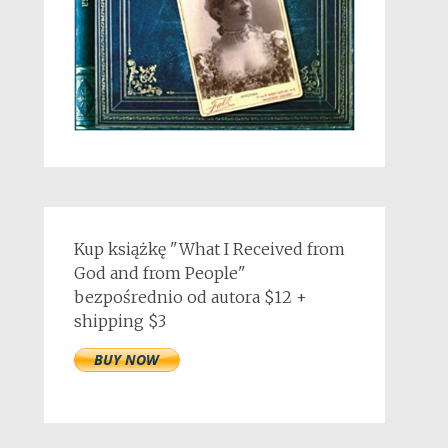
Kup książkę "What I Received from
God and from People"
bezpośrednio od autora $12 +
shipping $3