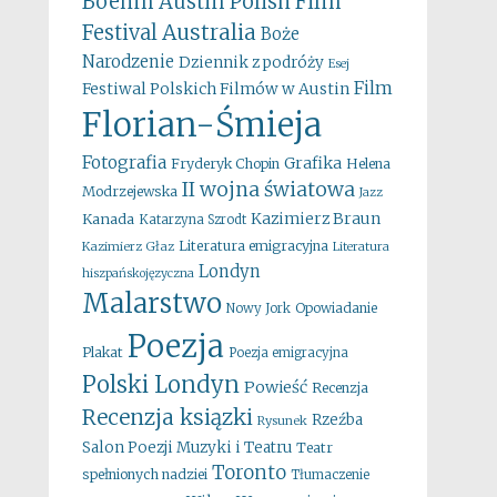
Boehm
Austin Polish Film
Australia
Festival
Boże
Narodzenie
Dziennik z podróży
Esej
Film
Festiwal Polskich Filmów w Austin
Florian-Śmieja
Fotografia
Grafika
Fryderyk Chopin
Helena
II wojna światowa
Modrzejewska
Jazz
Kazimierz Braun
Kanada
Katarzyna Szrodt
Literatura emigracyjna
Kazimierz Głaz
Literatura
Londyn
hiszpańskojęzyczna
Malarstwo
Opowiadanie
Nowy Jork
Poezja
Plakat
Poezja emigracyjna
Polski Londyn
Powieść
Recenzja
Recenzja ksiązki
Rzeźba
Rysunek
Salon Poezji Muzyki i Teatru
Teatr
Toronto
spełnionych nadziei
Tłumaczenie