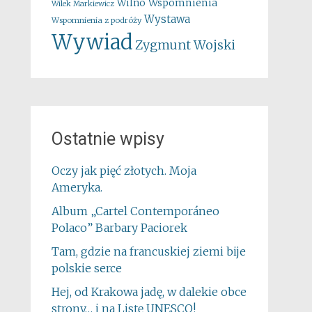
Wspomnienia
Wilno
Wilek Markiewicz
Wystawa
Wspomnienia z podróży
Wywiad
Zygmunt Wojski
Ostatnie wpisy
Oczy jak pięć złotych. Moja
Ameryka.
Album „Cartel Contemporáneo
Polaco” Barbary Paciorek
Tam, gdzie na francuskiej ziemi bije
polskie serce
Hej, od Krakowa jadę, w dalekie obce
strony… i na Listę UNESCO!