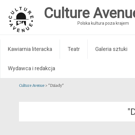
Skip
Culture Avenu
to
content
Polska kultura poza krajem
Kawiarnia literacka
Teatr
Galeria sztuki
Wydawca i redakcja
Culture Avenue
>
"Dziady"
"