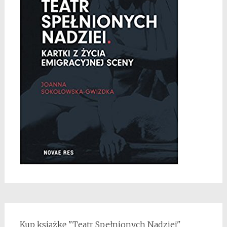
Kup książkę "Teatr Spełnionych Nadziei"