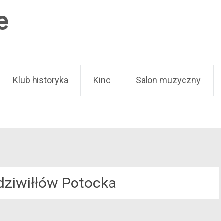
e
Klub historyka
Kino
Salon muzyczny
adziwiłłów Potocka