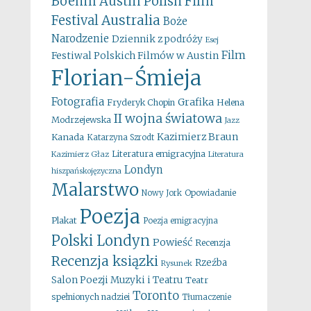
Boehm
Austin Polish Film
Australia
Festival
Boże
Narodzenie
Dziennik z podróży
Esej
Film
Festiwal Polskich Filmów w Austin
Florian-Śmieja
Fotografia
Grafika
Fryderyk Chopin
Helena
II wojna światowa
Modrzejewska
Jazz
Kazimierz Braun
Kanada
Katarzyna Szrodt
Literatura emigracyjna
Kazimierz Głaz
Literatura
Londyn
hiszpańskojęzyczna
Malarstwo
Opowiadanie
Nowy Jork
Poezja
Plakat
Poezja emigracyjna
Polski Londyn
Powieść
Recenzja
Recenzja ksiązki
Rzeźba
Rysunek
Salon Poezji Muzyki i Teatru
Teatr
Toronto
spełnionych nadziei
Tłumaczenie