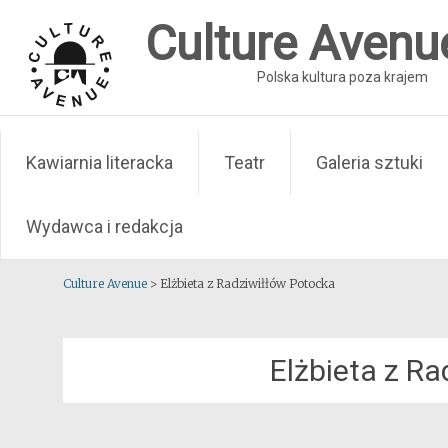
Skip
Culture Avenu
to
content
Polska kultura poza krajem
Kawiarnia literacka
Teatr
Galeria sztuki
Wydawca i redakcja
Culture Avenue
>
Elżbieta z Radziwiłłów Potocka
Elżbieta z R