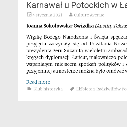
Karnawał u Potockich w Ł
4 stycznia 2021
Culture Avenue
Joanna Sokołowska-Gwizdka
(Austin, Teksa
Wigilię Bożego Narodzenia i Święta spędzan
przyjęcia zaczynały się od Powitania Nowe
prezydenta Peru Suzanitą, wieloletni ambasa
kręgach dyplomacji. Łańcut, malowniczo poł
wspaniałym miejscem spotkań polityków i dy
przyjemnej atmosferze można było omówić wa
Read more
Klub historyka
Elżbieta z Radziwiłłów P