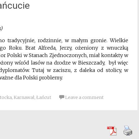
ańcucie
s)
o tradycyjnie, rodzinnie, w małym gronie. Wielkie
go Roku. Brat Alfreda, Jerzy, ożeniony z wnuczką
dor Polski w Stanach Zjednoczonych, miał kontakty w
ożony wśród lasów na drodze w Bieszczady, był więc
plomatów. Tutaj w zaciszu, z daleka od stolicy, w
żne dla Polski problemy.
otocka
,
Karnawał
,
Łańcut
Leave a comment