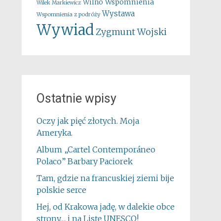
Wspomnienia
Wilno
Wilek Markiewicz
Wystawa
Wspomnienia z podróży
Wywiad
Zygmunt Wojski
Ostatnie wpisy
Oczy jak pięć złotych. Moja
Ameryka.
Album „Cartel Contemporáneo
Polaco” Barbary Paciorek
Tam, gdzie na francuskiej ziemi bije
polskie serce
Hej, od Krakowa jadę, w dalekie obce
strony… i na Listę UNESCO!