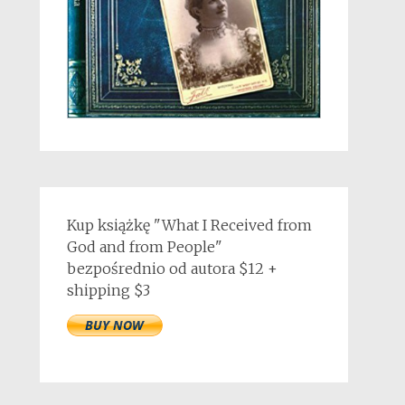
Kup książkę "What I Received from
God and from People"
bezpośrednio od autora $12 +
shipping $3