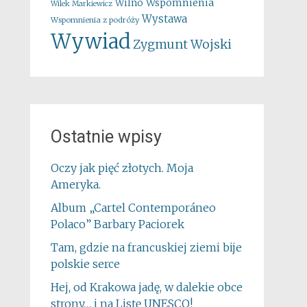
Wspomnienia
Wilno
Wilek Markiewicz
Wystawa
Wspomnienia z podróży
Wywiad
Zygmunt Wojski
Ostatnie wpisy
Oczy jak pięć złotych. Moja
Ameryka.
Album „Cartel Contemporáneo
Polaco” Barbary Paciorek
Tam, gdzie na francuskiej ziemi bije
polskie serce
Hej, od Krakowa jadę, w dalekie obce
strony… i na Listę UNESCO!