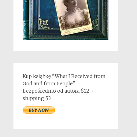
Kup książkę "What I Received from
God and from People"
bezpośrednio od autora $12 +
shipping $3