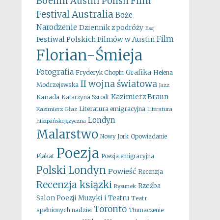
Boehm
Austin Polish Film
Australia
Festival
Boże
Narodzenie
Dziennik z podróży
Esej
Film
Festiwal Polskich Filmów w Austin
Florian-Śmieja
Fotografia
Grafika
Fryderyk Chopin
Helena
II wojna światowa
Modrzejewska
Jazz
Kazimierz Braun
Kanada
Katarzyna Szrodt
Literatura emigracyjna
Kazimierz Głaz
Literatura
Londyn
hiszpańskojęzyczna
Malarstwo
Opowiadanie
Nowy Jork
Poezja
Plakat
Poezja emigracyjna
Polski Londyn
Powieść
Recenzja
Recenzja ksiązki
Rzeźba
Rysunek
Salon Poezji Muzyki i Teatru
Teatr
Toronto
spełnionych nadziei
Tłumaczenie