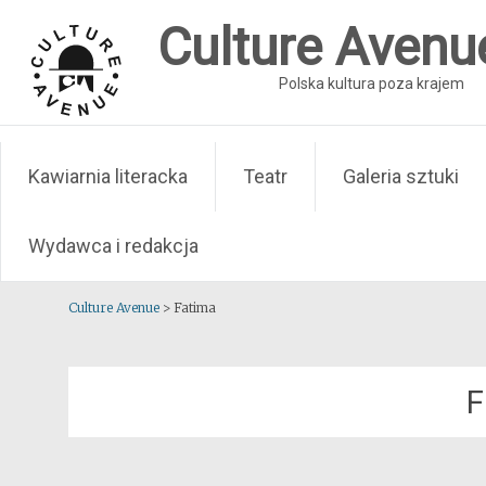
Skip
Culture Avenu
to
content
Polska kultura poza krajem
Kawiarnia literacka
Teatr
Galeria sztuki
Wydawca i redakcja
Culture Avenue
>
Fatima
F