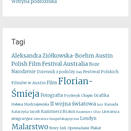
Witryna podróżnika
Tagi
Aleksandra Ziółkowska-Boehm
Austin
Australia
Polish Film Festival
Boże
Narodzenie
Festiwal Polskich
Dziennik z podróży
Esej
Florian-
Film
Filmów w Austin
Śmieja
Fotografia
Grafika
Fryderyk Chopin
II wojna światowa
Kanada
Helena Modrzejewska
Jazz
Kazimierz Braun
Literatura
Katarzyna Szrodt
Kazimierz Głaz
Londyn
emigracyjna
Literatura hiszpańskojęzyczna
Malarstwo
Opowiadanie
Plakat
Nowy Jork