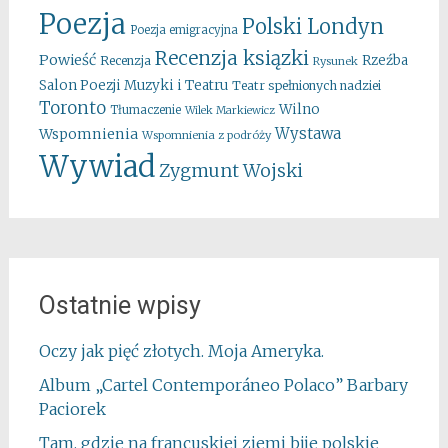
Poezja
Polski Londyn
Poezja emigracyjna
Recenzja ksiązki
Powieść
Rzeźba
Recenzja
Rysunek
Salon Poezji Muzyki i Teatru
Teatr spełnionych nadziei
Toronto
Wilno
Tłumaczenie
Wilek Markiewicz
Wystawa
Wspomnienia
Wspomnienia z podróży
Wywiad
Zygmunt Wojski
Ostatnie wpisy
Oczy jak pięć złotych. Moja Ameryka.
Album „Cartel Contemporáneo Polaco” Barbary
Paciorek
Tam, gdzie na francuskiej ziemi bije polskie