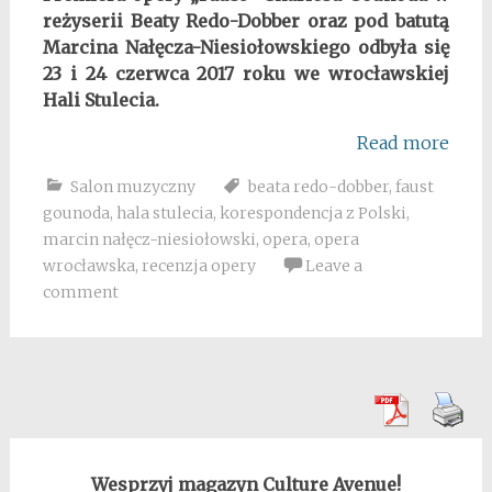
reżyserii Beaty Redo-Dobber oraz pod batutą
Marcina Nałęcza-Niesiołowskiego odbyła się
23 i 24 czerwca 2017 roku we wrocławskiej
Hali Stulecia.
Read more
Salon muzyczny
beata redo-dobber
,
faust
gounoda
,
hala stulecia
,
korespondencja z Polski
,
marcin nałęcz-niesiołowski
,
opera
,
opera
wrocławska
,
recenzja opery
Leave a
comment
Wesprzyj magazyn Culture Avenue!