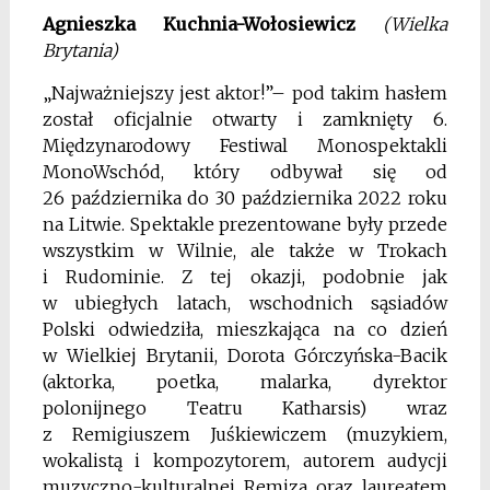
Agnieszka Kuchnia-Wołosiewicz
(Wielka
Brytania)
„Najważniejszy jest aktor!”– pod takim hasłem
został oficjalnie otwarty i zamknięty 6.
Międzynarodowy Festiwal Monospektakli
MonoWschód, który odbywał się od
26 października do 30 października 2022 roku
na Litwie. Spektakle prezentowane były przede
wszystkim w Wilnie, ale także w Trokach
i Rudominie. Z tej okazji, podobnie jak
w ubiegłych latach, wschodnich sąsiadów
Polski odwiedziła, mieszkająca na co dzień
w Wielkiej Brytanii, Dorota Górczyńska-Bacik
(aktorka, poetka, malarka, dyrektor
polonijnego Teatru Katharsis) wraz
z Remigiuszem Juśkiewiczem (muzykiem,
wokalistą i kompozytorem, autorem audycji
muzyczno-kulturalnej Remiza oraz laureatem