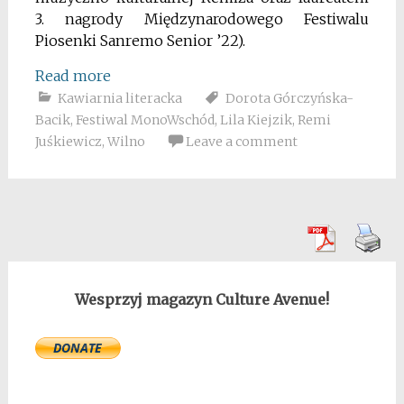
3. nagrody Międzynarodowego Festiwalu
Piosenki Sanremo Senior ’22).
Read more
Kawiarnia literacka
Dorota Górczyńska-
Bacik
,
Festiwal MonoWschód
,
Lila Kiejzik
,
Remi
Juśkiewicz
,
Wilno
Leave a comment
Wesprzyj magazyn Culture Avenue!