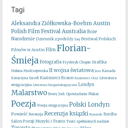
Tagi
Aleksandra Ziółkowska-Boehm
Austin
Australia
Polish Film Festival
Boże
Narodzenie
Festiwal Polskich
Dziennik z podróży
Esej
Florian-
Film
Filmów w Austin
Śmieja
Fotografia
Grafika
Fryderyk Chopin
II wojna światowa
Kanada
Helena Modrzejewska
Jazz
Kazimierz Braun
Literatura
Katarzyna Szrodt
Kazimierz Głaz
Londyn
emigracyjna
Literatura hiszpańskojęzyczna
Malarstwo
Opowiadanie
Plakat
Nowy Jork
Poezja
Polski Londyn
Poezja emigracyjna
Recenzja ksiązki
Powieść
Rzeźba
Recenzja
Rysunek
Salon Poezji Muzyki i Teatru
Teatr spełnionych nadziei
Toronto