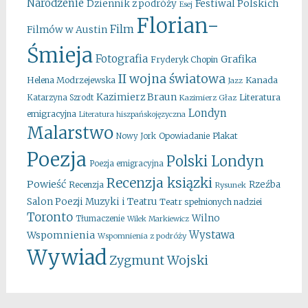
Narodzenie
Festiwal Polskich
Dziennik z podróży
Esej
Florian-
Film
Filmów w Austin
Śmieja
Fotografia
Grafika
Fryderyk Chopin
II wojna światowa
Kanada
Helena Modrzejewska
Jazz
Kazimierz Braun
Literatura
Katarzyna Szrodt
Kazimierz Głaz
Londyn
emigracyjna
Literatura hiszpańskojęzyczna
Malarstwo
Opowiadanie
Plakat
Nowy Jork
Poezja
Polski Londyn
Poezja emigracyjna
Recenzja ksiązki
Powieść
Rzeźba
Recenzja
Rysunek
Salon Poezji Muzyki i Teatru
Teatr spełnionych nadziei
Toronto
Wilno
Tłumaczenie
Wilek Markiewicz
Wystawa
Wspomnienia
Wspomnienia z podróży
Wywiad
Zygmunt Wojski