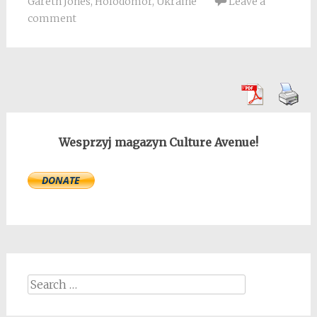
Gareth Jones
,
Holodomor
,
Ukraine
Leave a
comment
Wesprzyj magazyn Culture Avenue!
Search
for: