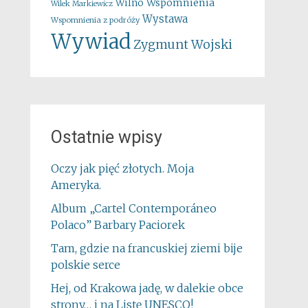
Wspomnienia
Wilno
Wilek Markiewicz
Wystawa
Wspomnienia z podróży
Wywiad
Zygmunt Wojski
Ostatnie wpisy
Oczy jak pięć złotych. Moja
Ameryka.
Album „Cartel Contemporáneo
Polaco” Barbary Paciorek
Tam, gdzie na francuskiej ziemi bije
polskie serce
Hej, od Krakowa jadę, w dalekie obce
strony… i na Listę UNESCO!