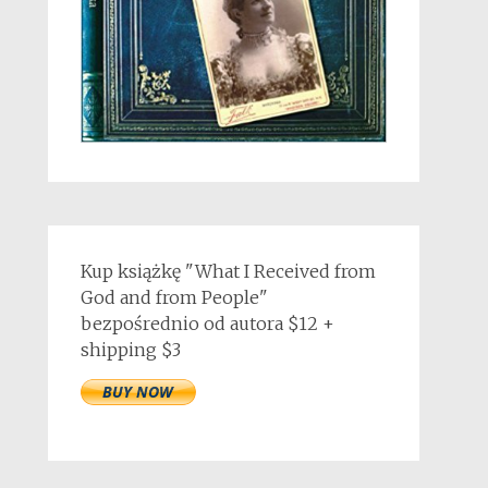
Kup książkę "What I Received from
God and from People"
bezpośrednio od autora $12 +
shipping $3