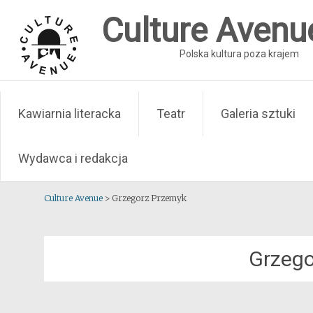
Skip
Culture Avenu
to
content
Polska kultura poza krajem
Kawiarnia literacka
Teatr
Galeria sztuki
Wydawca i redakcja
Culture Avenue
>
Grzegorz Przemyk
Grzego