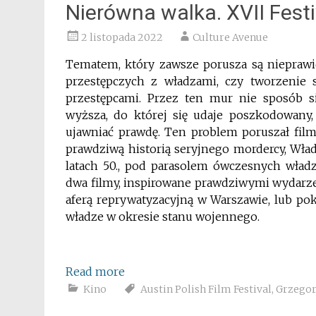
Nierówna walka. XVII Fest
2 listopada 2022
Culture Avenue
Tematem, który zawsze porusza są nieprawi
przestępczych z władzami, czy tworzenie s
przestępcami. Przez ten mur nie sposób s
wyższa, do której się udaje poszkodowany,
ujawniać prawdę. Ten problem poruszał film
prawdziwą historią seryjnego mordercy, Wła
latach 50., pod parasolem ówczesnych władz
dwa filmy, inspirowane prawdziwymi wydarze
aferą reprywatyzacyjną w Warszawie, lub pok
władze w okresie stanu wojennego.
Read more
Kino
Austin Polish Film Festival
,
Grzego