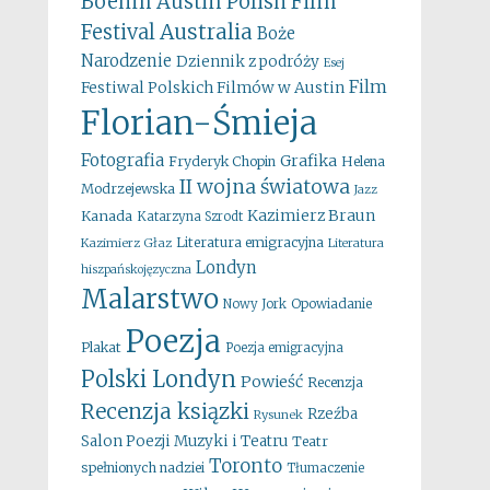
Boehm
Austin Polish Film
Australia
Festival
Boże
Narodzenie
Dziennik z podróży
Esej
Film
Festiwal Polskich Filmów w Austin
Florian-Śmieja
Fotografia
Grafika
Fryderyk Chopin
Helena
II wojna światowa
Modrzejewska
Jazz
Kazimierz Braun
Kanada
Katarzyna Szrodt
Literatura emigracyjna
Kazimierz Głaz
Literatura
Londyn
hiszpańskojęzyczna
Malarstwo
Opowiadanie
Nowy Jork
Poezja
Plakat
Poezja emigracyjna
Polski Londyn
Powieść
Recenzja
Recenzja ksiązki
Rzeźba
Rysunek
Salon Poezji Muzyki i Teatru
Teatr
Toronto
spełnionych nadziei
Tłumaczenie