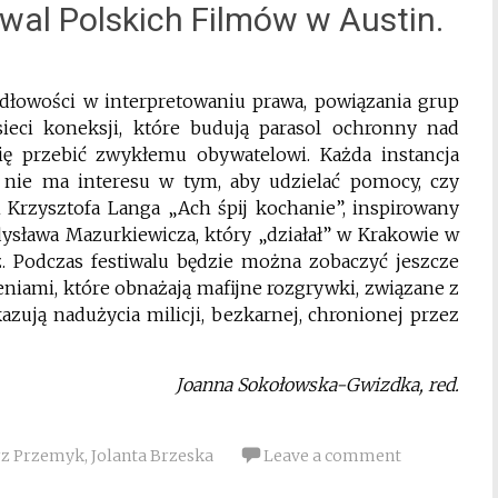
iwal Polskich Filmów w Austin.
dłowości w interpretowaniu prawa, powiązania grup
ieci koneksji, które budują parasol ochronny nad
ię przebić zwykłemu obywatelowi. Każda instancja
 nie ma interesu w tym, aby udzielać pomocy, czy
 Krzysztofa Langa „Ach śpij kochanie”, inspirowany
dysława Mazurkiewicza, który „działał” w Krakowie w
. Podczas festiwalu będzie można zobaczyć jeszcze
niami, które obnażają mafijne rozgrywki, związane z
azują nadużycia milicji, bezkarnej, chronionej przez
Joanna Sokołowska-Gwizdka, red.
rz Przemyk
,
Jolanta Brzeska
Leave a comment