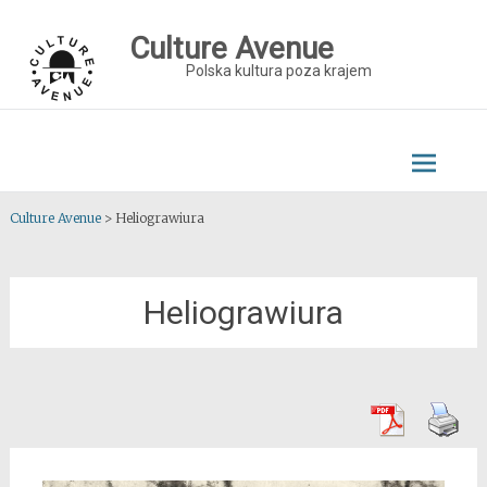
Skip
to
Culture Avenue
content
Polska kultura poza krajem
Culture Avenue
>
Heliograwiura
Heliograwiura