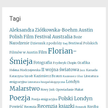
Tagi
Aleksandra Ziółkowska-Boehm
Austin
Australia
Polish Film Festival
Boże
Narodzenie
Festiwal Polskich
Dziennik z podróży
Esej
Florian-
Film
Filmów w Austin
Śmieja
Fotografia
Grafika
Fryderyk Chopin
II wojna światowa
Kanada
Helena Modrzejewska
Jazz
Kazimierz Braun
Literatura
Katarzyna Szrodt
Kazimierz Głaz
Londyn
emigracyjna
Literatura hiszpańskojęzyczna
Malarstwo
Opowiadanie
Plakat
Nowy Jork
Poezja
Polski Londyn
Poezja emigracyjna
Recenzja ksiązki
Powieść
Rzeźba
Recenzja
Rysunek