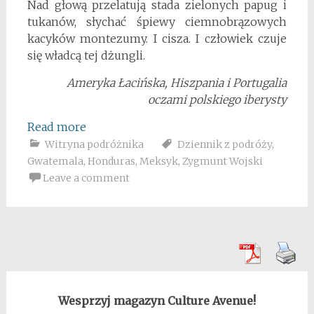
Nad głową przelatują stada zielonych papug i
tukanów, słychać śpiewy ciemnobrązowych
kacyków montezumy. I cisza. I człowiek czuje
się władcą tej dżungli.
Ameryka Łacińska, Hiszpania i Portugalia
oczami polskiego iberysty
Read more
Witryna podróżnika
Dziennik z podróży
,
Gwatemala
,
Honduras
,
Meksyk
,
Zygmunt Wojski
Leave a comment
Wesprzyj magazyn Culture Avenue!