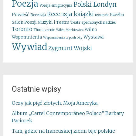
Poezja
Polski Londyn
Poezja emigracyjna
Recenzja ksiązki
Powieść
Rzeźba
Recenzja
Rysunek
Salon Poezji Muzyki i Teatru
Teatr spełnionych nadziei
Toronto
Wilno
Tłumaczenie
Wilek Markiewicz
Wystawa
Wspomnienia
Wspomnienia z podróży
Wywiad
Zygmunt Wojski
Ostatnie wpisy
Oczy jak pięć złotych. Moja Ameryka.
Album „Cartel Contemporáneo Polaco” Barbary
Paciorek
Tam, gdzie na francuskiej ziemi bije polskie