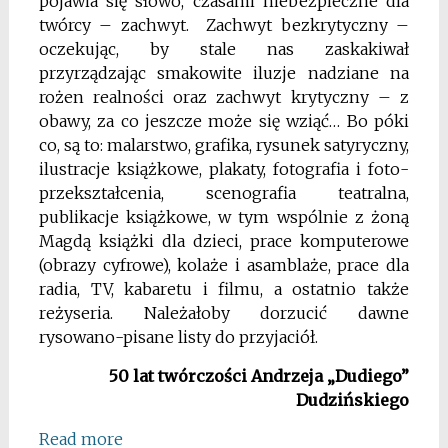
pojawia się słowo, czasami niebezpieczne dla
twórcy – zachwyt. Zachwyt bezkrytyczny –
oczekując, by stale nas zaskakiwał
przyrządzając smakowite iluzje nadziane na
rożen realności oraz zachwyt krytyczny – z
obawy, za co jeszcze może się wziąć… Bo póki
co, są to: malarstwo, grafika, rysunek satyryczny,
ilustracje książkowe, plakaty, fotografia i foto-
przekształcenia, scenografia teatralna,
publikacje książkowe, w tym wspólnie z żoną
Magdą książki dla dzieci, prace komputerowe
(obrazy cyfrowe), kolaże i asamblaże, prace dla
radia, TV, kabaretu i filmu, a ostatnio także
reżyseria. Należałoby dorzucić dawne
rysowano-pisane listy do przyjaciół.
50 lat twórczości Andrzeja „Dudiego”
Dudzińskiego
Read more