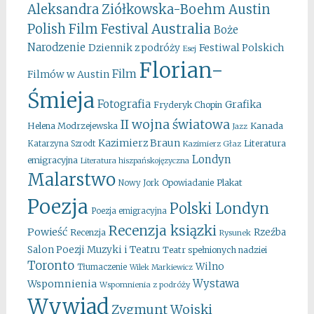
Aleksandra Ziółkowska-Boehm
Austin
Australia
Polish Film Festival
Boże
Narodzenie
Festiwal Polskich
Dziennik z podróży
Esej
Florian-
Film
Filmów w Austin
Śmieja
Fotografia
Grafika
Fryderyk Chopin
II wojna światowa
Kanada
Helena Modrzejewska
Jazz
Kazimierz Braun
Literatura
Katarzyna Szrodt
Kazimierz Głaz
Londyn
emigracyjna
Literatura hiszpańskojęzyczna
Malarstwo
Opowiadanie
Plakat
Nowy Jork
Poezja
Polski Londyn
Poezja emigracyjna
Recenzja ksiązki
Powieść
Rzeźba
Recenzja
Rysunek
Salon Poezji Muzyki i Teatru
Teatr spełnionych nadziei
Toronto
Wilno
Tłumaczenie
Wilek Markiewicz
Wystawa
Wspomnienia
Wspomnienia z podróży
Wywiad
Zygmunt Wojski