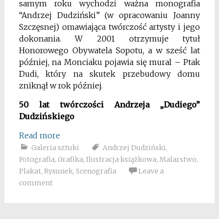
samym roku wychodzi ważna monografia
“Andrzej Dudziński” (w opracowaniu Joanny
Szczęsnej) omawiająca twórczość artysty i jego
dokonania. W 2001 otrzymuje tytuł
Honorowego Obywatela Sopotu, a w sześć lat
później, na Monciaku pojawia się mural – Ptak
Dudi, który na skutek przebudowy domu
zniknął w rok później.
50 lat twórczości Andrzeja „Dudiego”
Dudzińskiego
Read more
Galeria sztuki
Andrzej Dudziński
,
Fotografia
,
Grafika
,
Ilustracja książkowa
,
Malarstwo
,
Plakat
,
Rysunek
,
Scenografia
Leave a
comment