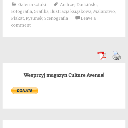
Galeria sztuki
Andrzej Dudziński
,
Fotografia
,
Grafika
,
Ilustracja książkowa
,
Malarstwo
,
Plakat
,
Rysunek
,
Scenografia
Leave a
comment
Wesprzyj magazyn Culture Avenue!