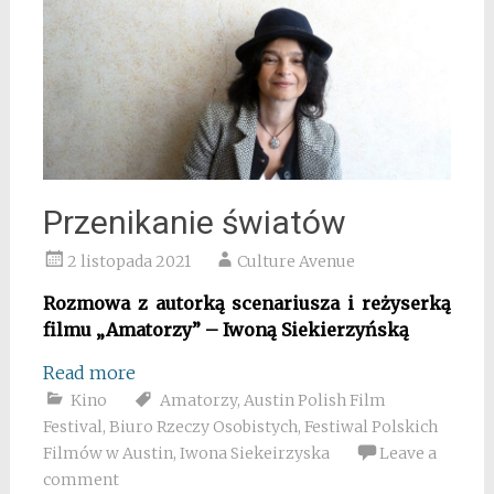
Przenikanie światów
2 listopada 2021
Culture Avenue
Rozmowa z autorką scenariusza i reżyserką
filmu „Amatorzy” – Iwoną Siekierzyńską
Read more
Kino
Amatorzy
,
Austin Polish Film
Festival
,
Biuro Rzeczy Osobistych
,
Festiwal Polskich
Filmów w Austin
,
Iwona Siekeirzyska
Leave a
comment