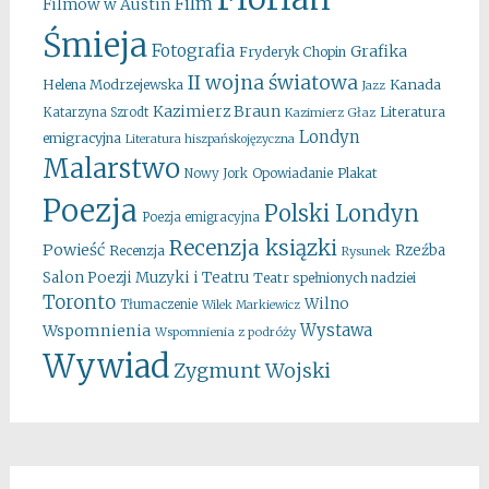
Film
Filmów w Austin
Śmieja
Fotografia
Grafika
Fryderyk Chopin
II wojna światowa
Kanada
Helena Modrzejewska
Jazz
Kazimierz Braun
Literatura
Katarzyna Szrodt
Kazimierz Głaz
Londyn
emigracyjna
Literatura hiszpańskojęzyczna
Malarstwo
Opowiadanie
Plakat
Nowy Jork
Poezja
Polski Londyn
Poezja emigracyjna
Recenzja ksiązki
Powieść
Rzeźba
Recenzja
Rysunek
Salon Poezji Muzyki i Teatru
Teatr spełnionych nadziei
Toronto
Wilno
Tłumaczenie
Wilek Markiewicz
Wystawa
Wspomnienia
Wspomnienia z podróży
Wywiad
Zygmunt Wojski