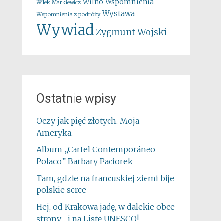
Wspomnienia
Wilno
Wilek Markiewicz
Wystawa
Wspomnienia z podróży
Wywiad
Zygmunt Wojski
Ostatnie wpisy
Oczy jak pięć złotych. Moja
Ameryka.
Album „Cartel Contemporáneo
Polaco” Barbary Paciorek
Tam, gdzie na francuskiej ziemi bije
polskie serce
Hej, od Krakowa jadę, w dalekie obce
strony… i na Listę UNESCO!