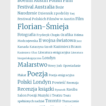
Boehm
Austin Polish Film
Australia
Festival
Boże
Narodzenie
Dziennik z podróży
Esej
Film
Festiwal Polskich Filmów w Austin
Florian-Śmieja
Fotografia
Grafika
Fryderyk Chopin
Helena
II wojna światowa
Modrzejewska
Jazz
Kazimierz Braun
Kanada
Katarzyna Szrodt
Literatura emigracyjna
Kazimierz Głaz
Literatura
Londyn
hiszpańskojęzyczna
Malarstwo
Opowiadanie
Nowy Jork
Poezja
Plakat
Poezja emigracyjna
Polski Londyn
Powieść
Recenzja
Recenzja ksiązki
Rzeźba
Rysunek
Salon Poezji Muzyki i Teatru
Teatr
Toronto
spełnionych nadziei
Tłumaczenie