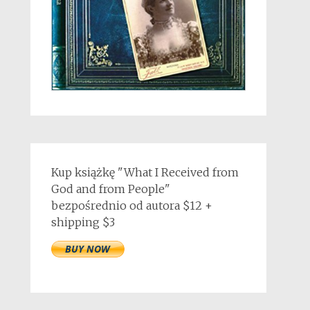
Kup książkę "What I Received from
God and from People"
bezpośrednio od autora $12 +
shipping $3