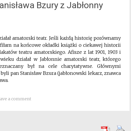
tanisława Bzury z Jabłonny
iałał amatorski teatr. Jeśli każdą historię porównamy
fiłam na końcowe okładki książki o ciekawej historii
akatów teatru amatorskiego. Afisze z lat 1901, 1903 i
wieku działał w Jabłonnie amatorski teatr, którego
zeznaczany był na cele charytatywne. Głównymi
byli pan Stanisław Bzura (jabłonowski lekarz, znawca
awa.
ave a comment