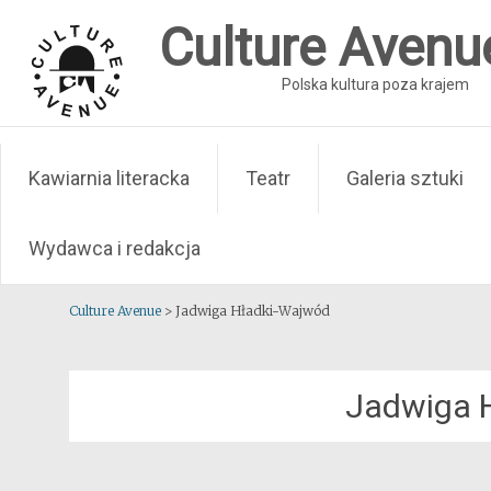
Skip
Culture Avenu
to
content
Polska kultura poza krajem
Kawiarnia literacka
Teatr
Galeria sztuki
Wydawca i redakcja
Culture Avenue
>
Jadwiga Hładki-Wajwód
Jadwiga 