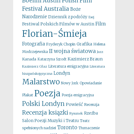
Boehm
Austin Polish Film
Australia
Festival
Boże
Narodzenie
Dziennik z podróży
Esej
Film
Festiwal Polskich Filmów w Austin
Florian-Śmieja
Fotografia
Grafika
Fryderyk Chopin
Helena
II wojna światowa
Modrzejewska
Jazz
Kazimierz Braun
Kanada
Katarzyna Szrodt
Literatura emigracyjna
Kazimierz Głaz
Literatura
Londyn
hiszpańskojęzyczna
Malarstwo
Opowiadanie
Nowy Jork
Poezja
Plakat
Poezja emigracyjna
Polski Londyn
Powieść
Recenzja
Recenzja ksiązki
Rzeźba
Rysunek
Salon Poezji Muzyki i Teatru
Teatr
Toronto
spełnionych nadziei
Tłumaczenie