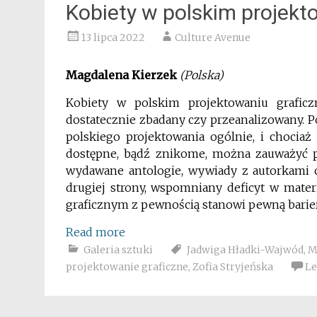
Kobiety w polskim projekt
13 lipca 2022
Culture Avenue
Magdalena Kierzek
(Polska)
Kobiety w polskim projektowaniu graficz
dostatecznie zbadany czy przeanalizowany. Pow
polskiego projektowania ogólnie, i chociaż
dostępne, bądź znikome, można zauważyć p
wydawane antologie, wywiady z autorkami c
drugiej strony, wspomniany deficyt w mater
graficznym z pewnością stanowi pewną barie
Read more
Galeria sztuki
Jadwiga Hładki-Wajwód
,
M
projektowanie graficzne
,
Zofia Stryjeńska
Le