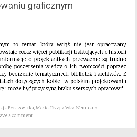
owaniu graficznym
nym to temat, który wciąż nie jest opracowany,
staje coraz więcej publikacji traktujących o historii
 informacje o projektantkach przeważnie są trudno
róbę poszerzenia wiedzy o ich twórczości poprzez
zy tworzenie tematycznych bibliotek i archiwów. Z
iałach dotyczących kobiet w polskim projektowaniu
rę i może być przyczyną braku szerszych opracowań.
aja Berezowska
,
Maria Hiszpańska-Neumann
,
ave a comment