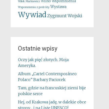
Wspomnienia
Wilno
Wilek Markiewicz
Wystawa
Wspomnienia z podróży
Wywiad
Zygmunt Wojski
Ostatnie wpisy
Oczy jak pięć złotych. Moja
Ameryka.
Album „Cartel Contemporáneo
Polaco” Barbary Paciorek
Tam, gdzie na francuskiej ziemi bije
polskie serce
Hej, od Krakowa jadę, w dalekie obce
strony… i na Listę UNESCO!