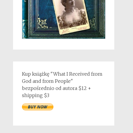
Kup książkę "What I Received from
God and from People"
bezpośrednio od autora $12 +
shipping $3