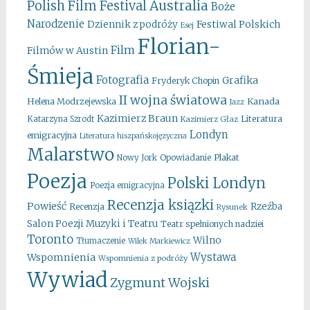
Australia
Polish Film Festival
Boże
Narodzenie
Festiwal Polskich
Dziennik z podróży
Esej
Florian-
Film
Filmów w Austin
Śmieja
Fotografia
Grafika
Fryderyk Chopin
II wojna światowa
Kanada
Helena Modrzejewska
Jazz
Kazimierz Braun
Literatura
Katarzyna Szrodt
Kazimierz Głaz
Londyn
emigracyjna
Literatura hiszpańskojęzyczna
Malarstwo
Opowiadanie
Plakat
Nowy Jork
Poezja
Polski Londyn
Poezja emigracyjna
Recenzja ksiązki
Powieść
Rzeźba
Recenzja
Rysunek
Salon Poezji Muzyki i Teatru
Teatr spełnionych nadziei
Toronto
Wilno
Tłumaczenie
Wilek Markiewicz
Wystawa
Wspomnienia
Wspomnienia z podróży
Wywiad
Zygmunt Wojski