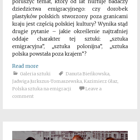
poruszyć temat, który od lat nurtuje badaczy
dziedzictwa emigracyjnego: czy dorobek
plastyków polskich stworzony poza granicami
kraju jest częścią polskiej kultury? Wynika stąd
drugie pytanie – jakie określenie najtrafniej
oddaje charakter tej sztuki: „sztuka
emigracyjna”, „sztuka polonijna”, „sztuka
polska powstała poza krajem”?
Read more
Galeria sztuki
Danuta Bieńkowska
,
Jadwiga Jurkszus-Tomaszewska
,
Kazimierz Głaz
,
Polska sztuka na emigracji
Leave a
comment