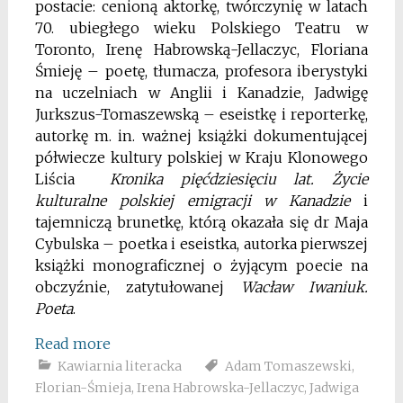
postacie: cenioną aktorkę, twórczynię w latach
70. ubiegłego wieku Polskiego Teatru w
Toronto, Irenę Habrowską-Jellaczyc, Floriana
Śmieję – poetę, tłumacza, profesora iberystyki
na uczelniach w Anglii i Kanadzie, Jadwigę
Jurkszus-Tomaszewską – eseistkę i reporterkę,
autorkę m. in. ważnej książki dokumentującej
półwiecze kultury polskiej w Kraju Klonowego
Liścia
Kronika pięćdziesięciu lat. Życie
kulturalne polskiej emigracji w Kanadzie
i
tajemniczą brunetkę, którą okazała się dr Maja
Cybulska – poetka i eseistka, autorka pierwszej
książki monograficznej o żyjącym poecie na
obczyźnie, zatytułowanej
Wacław Iwaniuk.
Poeta
.
Read more
Kawiarnia literacka
Adam Tomaszewski
,
Florian-Śmieja
,
Irena Habrowska-Jellaczyc
,
Jadwiga