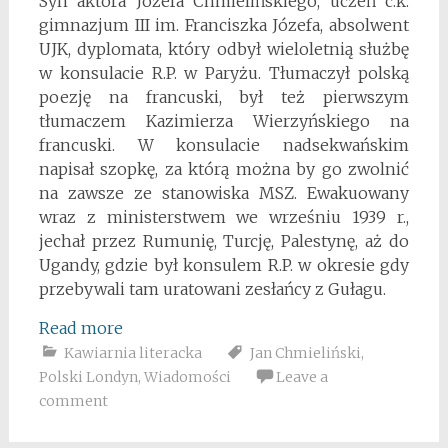
Syn aktora Józefa Chmielińskiego, uczeń c.k.
gimnazjum III im. Franciszka Józefa, absolwent
UJK, dyplomata, który odbył wieloletnią służbę
w konsulacie R.P. w Paryżu. Tłumaczył polską
poezję na francuski, był też pierwszym
tłumaczem Kazimierza Wierzyńskiego na
francuski. W konsulacie nadsekwańskim
napisał szopkę, za którą można by go zwolnić
na zawsze ze stanowiska MSZ. Ewakuowany
wraz z ministerstwem we wrześniu 1939 r.,
jechał przez Rumunię, Turcję, Palestynę, aż do
Ugandy, gdzie był konsulem R.P. w okresie gdy
przebywali tam uratowani zesłańcy z Gułagu.
Read more
Kawiarnia literacka
Jan Chmieliński
,
Polski Londyn
,
Wiadomości
Leave a
comment