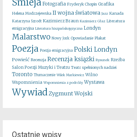
Śmieja
Fotografia
Grafika
Fryderyk Chopin
II wojna światowa
Kanada
Helena Modrzejewska
Jazz
Kazimierz Braun
Literatura
Katarzyna Szrodt
Kazimierz Głaz
Londyn
emigracyjna
Literatura hiszpańskojęzyczna
Malarstwo
Opowiadanie
Plakat
Nowy Jork
Poezja
Polski Londyn
Poezja emigracyjna
Recenzja ksiązki
Powieść
Rzeźba
Recenzja
Rysunek
Salon Poezji Muzyki i Teatru
Teatr spełnionych nadziei
Toronto
Wilno
Tłumaczenie
Wilek Markiewicz
Wystawa
Wspomnienia
Wspomnienia z podróży
Wywiad
Zygmunt Wojski
Ostatnie wpisy