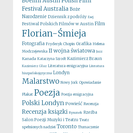
Boehm
Austin Polish Film
Australia
Festival
Boże
Narodzenie
Dziennik z podróży
Esej
Film
Festiwal Polskich Filmów w Austin
Florian-Śmieja
Fotografia
Grafika
Fryderyk Chopin
Helena
II wojna światowa
Modrzejewska
Jazz
Kazimierz Braun
Kanada
Katarzyna Szrodt
Literatura emigracyjna
Kazimierz Głaz
Literatura
Londyn
hiszpańskojęzyczna
Malarstwo
Opowiadanie
Nowy Jork
Poezja
Plakat
Poezja emigracyjna
Polski Londyn
Powieść
Recenzja
Recenzja ksiązki
Rzeźba
Rysunek
Salon Poezji Muzyki i Teatru
Teatr
Toronto
spełnionych nadziei
Tłumaczenie