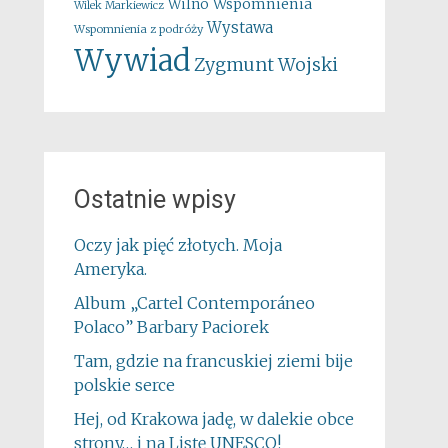
Wspomnienia
Wilno
Wilek Markiewicz
Wystawa
Wspomnienia z podróży
Wywiad
Zygmunt Wojski
Ostatnie wpisy
Oczy jak pięć złotych. Moja
Ameryka.
Album „Cartel Contemporáneo
Polaco” Barbary Paciorek
Tam, gdzie na francuskiej ziemi bije
polskie serce
Hej, od Krakowa jadę, w dalekie obce
strony… i na Listę UNESCO!