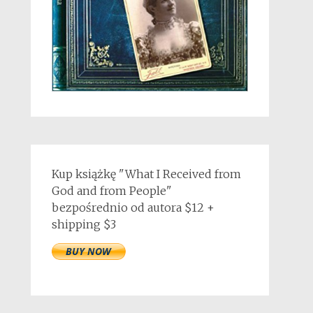
Kup książkę "What I Received from
God and from People"
bezpośrednio od autora $12 +
shipping $3